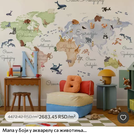
2683
.45
RSD
/m²
4472
.42
RSD
/m²
Мапа у боји у акварелу са животињама. Ознаке на пољском језику.