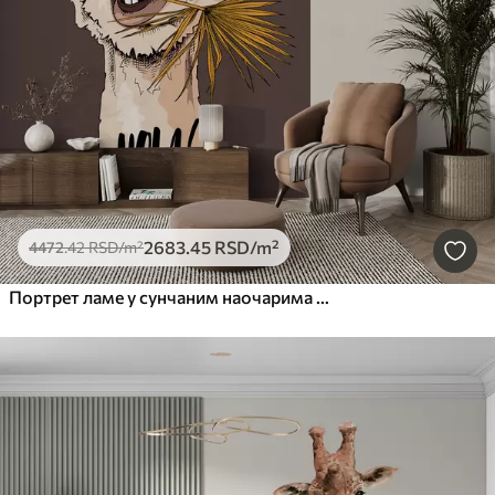
2683
.45
RSD
/m²
4472
.42
RSD
/m²
Портрет ламе у сунчаним наочарима са лепезастим палминим листом