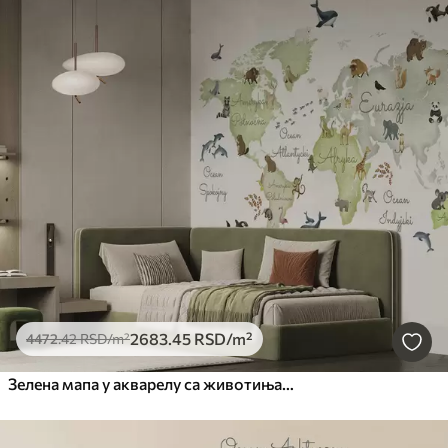
2683
.45
RSD
/m²
4472
.42
RSD
/m²
Зелена мапа у акварелу са животињама. Ознаке на пољском.