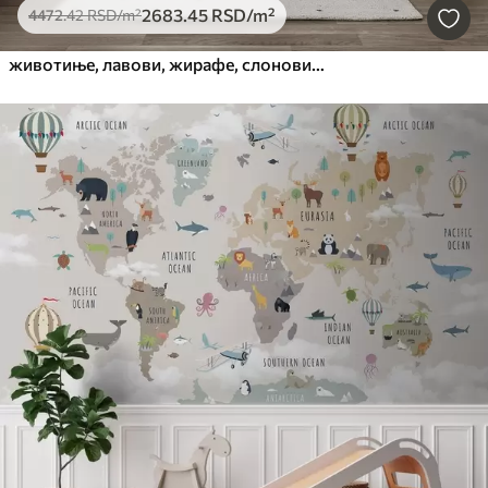
2683
.45
RSD
/m²
4472
.42
RSD
/m²
животиње, лавови, жирафе, слонови, лишће, соба за бебе