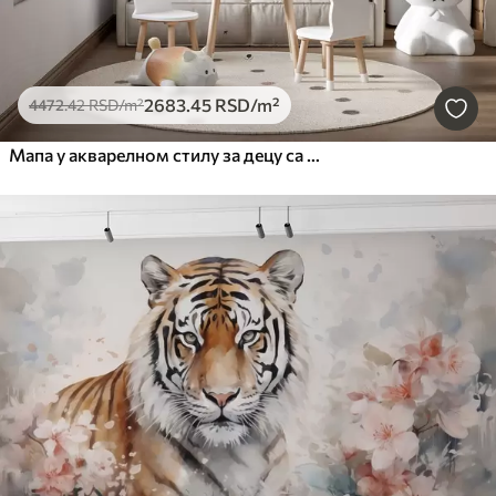
2683
.45
RSD
/m²
4472
.42
RSD
/m²
Мапа у акварелном стилу за децу са животињама и балонима на врући ваздух. Енглески језик. Зелена боја.