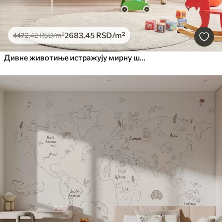
2683
.45
RSD
/m²
4472
.42
RSD
/m²
Дивне животиње истражују мирну шуму