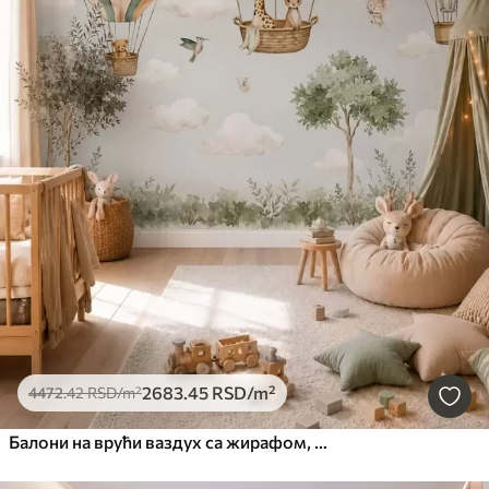
2683
.45
RSD
/m²
4472
.42
RSD
/m²
Балони на врући ваздух са жирафом, кенгуром, медведом и другим животињама међу облацима и дрвећем