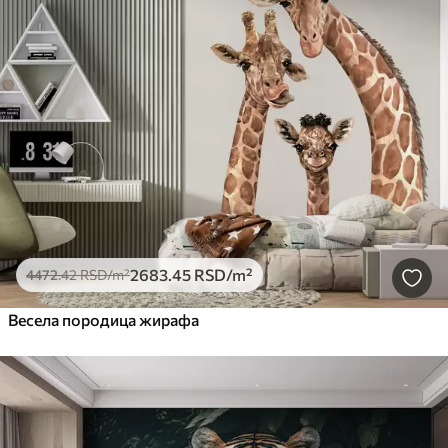
2683
.45
RSD
/m²
4472
.42
RSD
/m²
Весела породица жирафа