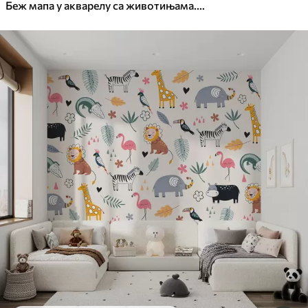
Беж мапа у акварелу са животињама. Ознаке на пољском.