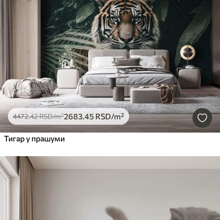
2683
.45
RSD
/m²
4472
.42
RSD
/m²
Тигар у прашуми