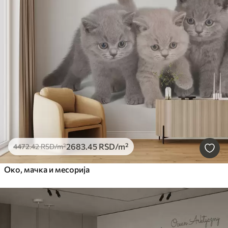
2683
.45
RSD
/m²
4472
.42
RSD
/m²
Око, мачка и месорија