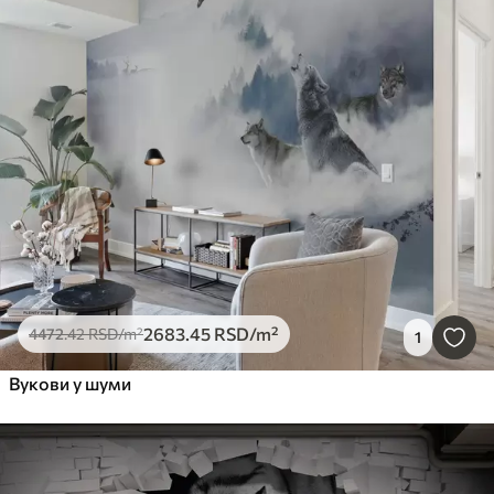
2683
.45
RSD
/m²
4472
.42
RSD
/m²
1
Вукови у шуми