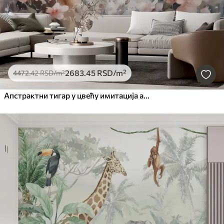
2683
.45
RSD
/m²
4472
.42
RSD
/m²
Апстрактни тигар у цвећу имитација акварела