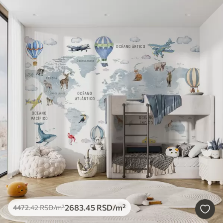
2683
.45
RSD
/m²
4472
.42
RSD
/m²