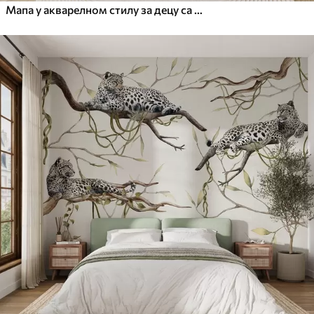
Мапа у акварелном стилу за децу са животињама и балонима на врући ваздух. Шпански језик. Плава боја.