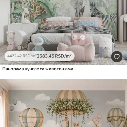
2683
.45
RSD
/m²
4472
.42
RSD
/m²
Панорама џунгле са животињама