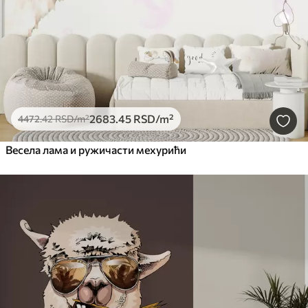
2683
.45
RSD
/m²
4472
.42
RSD
/m²
Весела лама и ружичасти мехурићи