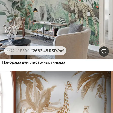
2683
.45
RSD
/m²
4472
.42
RSD
/m²
Панорама џунгле са животињама