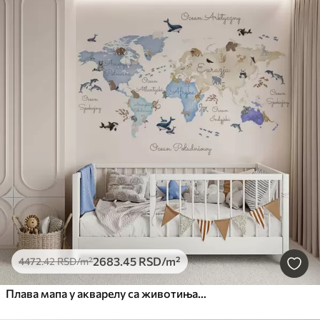
2683
.45
RSD
/m²
4472
.42
RSD
/m²
Плава мапа у акварелу са животињама. Ознаке на пољском.