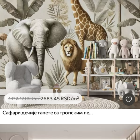
2683
.45
RSD
/m²
4472
.42
RSD
/m²
Сафари дечије тапете са тропским пејзажом и разним животињама у елегантним бојама