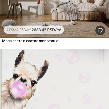
2683
.45
RSD
/m²
4472
.42
RSD
/m²
Мапа света и слатке животиње