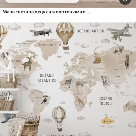
Мапа света за децу са животињама и балонима на врући ваздух. Шпански језик