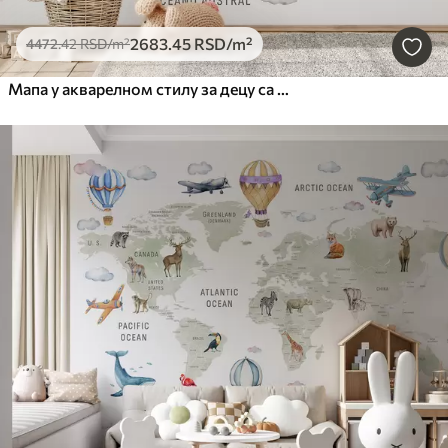
2683
.45
RSD
/m²
4472
.42
RSD
/m²
Мапа у акварелном стилу за децу са животињама и балонима на врући ваздух. Шпански језик. Беж.