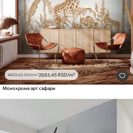
2683
.45
RSD
/m²
4472
.42
RSD
/m²
Монохроме арт сафари