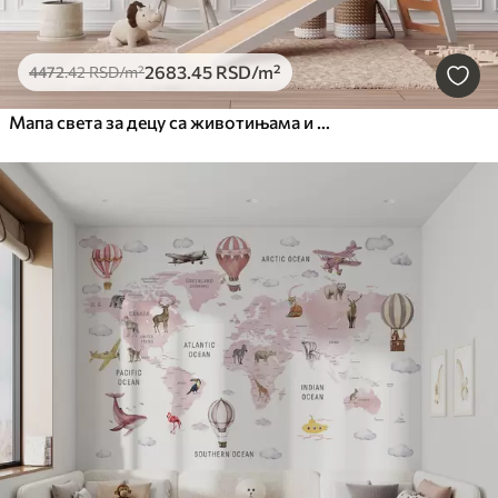
2683
.45
RSD
/m²
4472
.42
RSD
/m²
Мапа света за децу са животињама и балонима на врући ваздух. Енглески језик