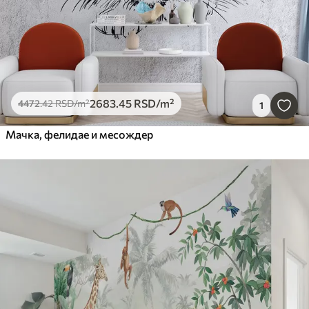
2683
.45
RSD
/m²
4472
.42
RSD
/m²
1
Мачка, фелидае и месождер