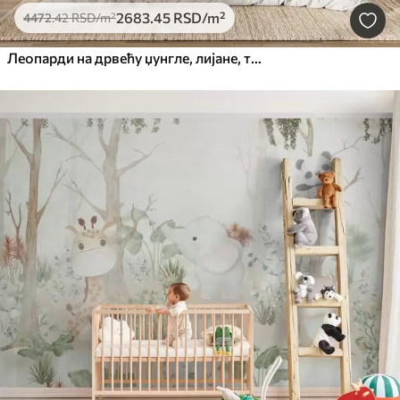
2683
.45
RSD
/m²
4472
.42
RSD
/m²
Леопарди на дрвећу џунгле, лијане, тропске, дивље животиње, пастелна палета боја