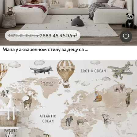
2683
.45
RSD
/m²
4472
.42
RSD
/m²
Мапа у акварелном стилу за децу са животињама и балонима на врући ваздух. Енглески језик. Розе.