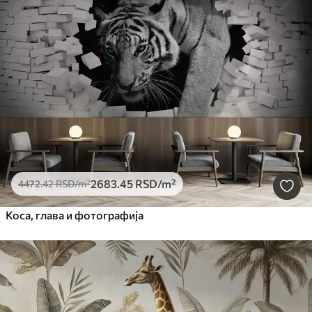
2683
.45
RSD
/m²
4472
.42
RSD
/m²
Коса, глава и фотографија