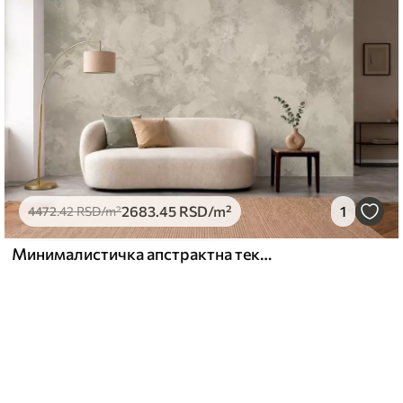
2683
.45
RSD
/m²
1
4472
.42
RSD
/m²
Минималистичка апстрактна текстура четкице у беж тоновима