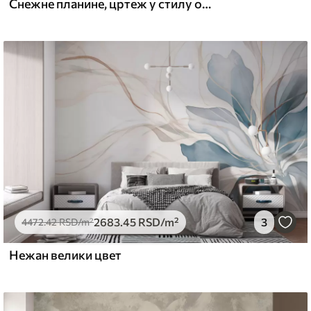
Снежне планине, цртеж у стилу оловке, минимализам, шума, природа
2683
.45
RSD
/m²
3
4472
.42
RSD
/m²
Нежан велики цвет