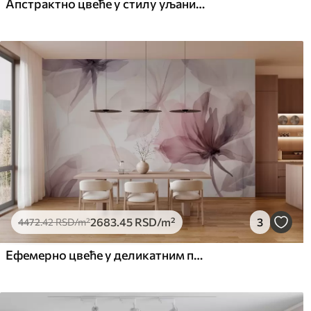
Апстрактно цвеће у стилу уљаних слика у меким тоновима
2683
.45
RSD
/m²
3
4472
.42
RSD
/m²
Ефемерно цвеће у деликатним пастелним бојама