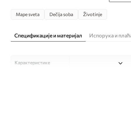
Mape sveta
Dečija soba
Životinje
Спецификације и материјал
Испорука и пла
Карактеристике
Материјал
Изаберите један од три ви
прилагођен различитим со
доступно у наставку или 
Аутор
UWALLS
Број артикла
c00012plv3