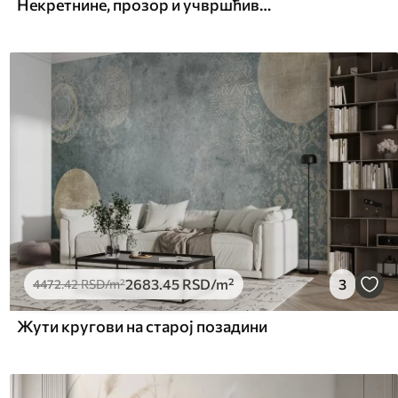
Некретнине, прозор и учвршћивање
2683
.45
RSD
/m²
3
4472
.42
RSD
/m²
Жути кругови на старој позадини