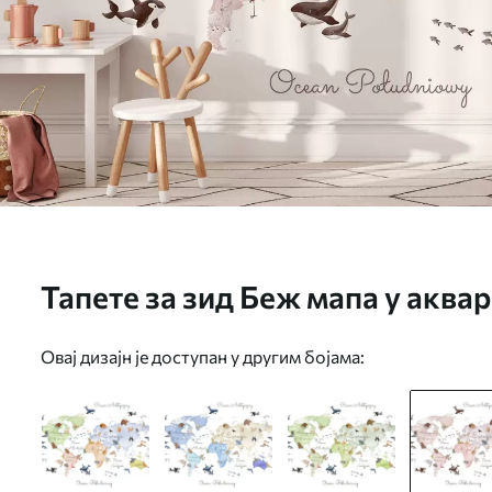
Тапете за зид Беж мапа у аква
Ознаке на пољском. бр. c0001
Овај дизајн је доступан у другим бојама: