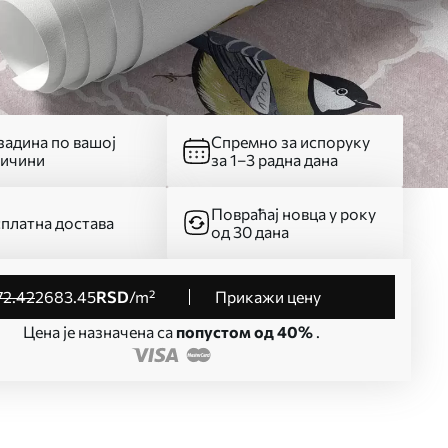
адина по вашој
Спремно за испоруку
личини
за 1–3 радна дана
Повраћај новца у року
платна достава
од 30 дана
72
.42
2683
.45
RSD
/m²
Прикажи цену
Цена је назначена са
попустом од 40%
.