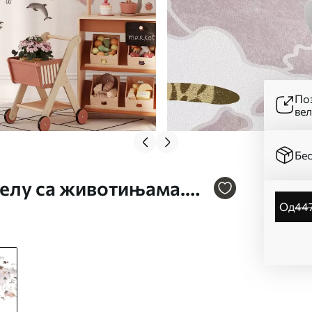
Поз
ве
Бес
релу са животињама.
од
44
2plv3