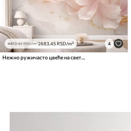
2683
.45
RSD
/m²
4
4472
.42
RSD
/m²
Нежно ружичасто цвеће на светлој позадини