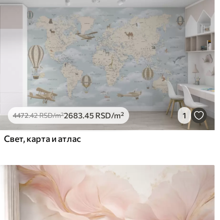
2683
.45
RSD
/m²
1
4472
.42
RSD
/m²
Свет, карта и атлас