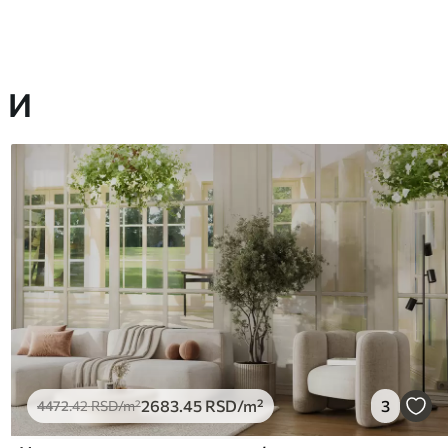
 И
2683
.45
RSD
/m²
3
4472
.42
RSD
/m²