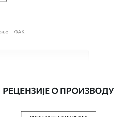
ћање
ФАК
сококвалитетна материјала, сваки
бама и буџетима. Више информација је
током процеса прилагођавања.
РЕЦЕНЗИЈЕ О ПРОИЗВОДУ