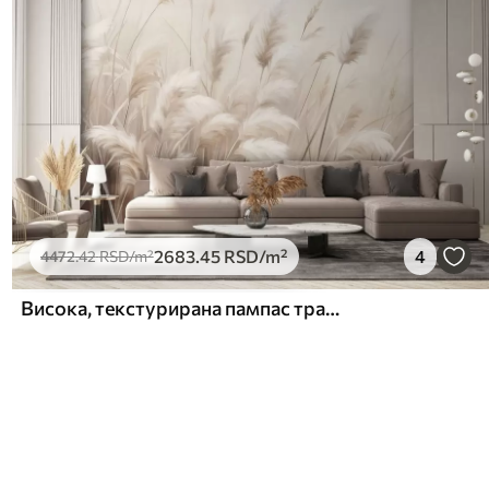
2683
.45
RSD
/m²
4
4472
.42
RSD
/m²
Висока, текстурирана пампас трава у меким, топлим, неутралним тоновима, са замућеном, светлом позадином