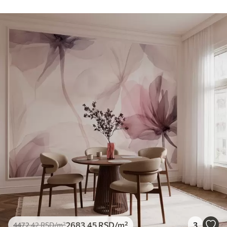
2683
.45
RSD
/m²
3
4472
.42
RSD
/m²