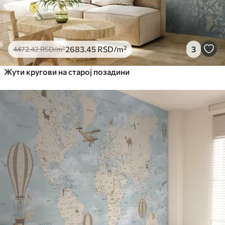
2683
.45
RSD
/m²
3
4472
.42
RSD
/m²
Жути кругови на старој позадини