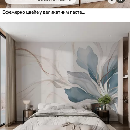
Ефемерно цвеће у деликатним пастелним бојама