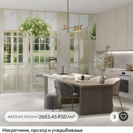
2683
.45
RSD
/m²
3
4472
.42
RSD
/m²
Некретнине, прозор и учвршћивање