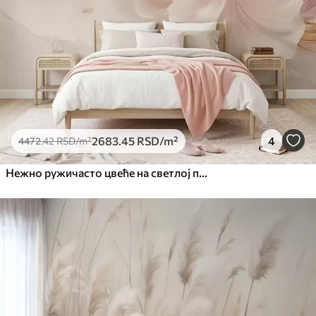
2683
.45
RSD
/m²
4
4472
.42
RSD
/m²
Нежно ружичасто цвеће на светлој позадини