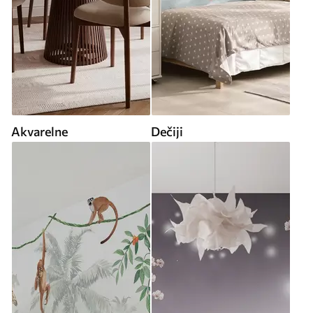
Akvarelne
Dečiji