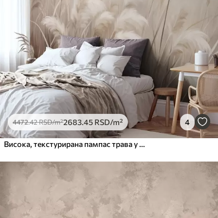
2683
.45
RSD
/m²
4
4472
.42
RSD
/m²
Висока, текстурирана пампас трава у меким, топлим, неутралним тоновима, са замућеном, светлом позадином