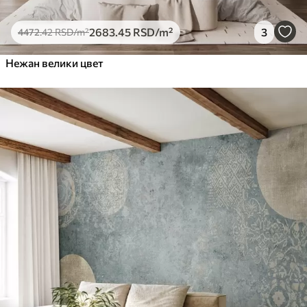
2683
.45
RSD
/m²
3
4472
.42
RSD
/m²
Нежан велики цвет