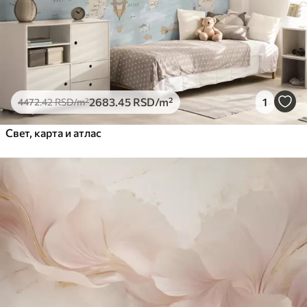
2683
.45
RSD
/m²
1
4472
.42
RSD
/m²
Свет, карта и атлас