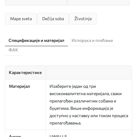
Mape sveta
Dečija soba
Životinje
Спецификације и материјал
Испорука и плаћање
ФАК
Карактеристике
Материјал
Изаберите један од три
висококвалитетна материјала, сваки
прилагођен различитим собама и
буџетима. Више информација је
доступно у наставку или током процеса
прилагођавања.
Аутор
UWALLS