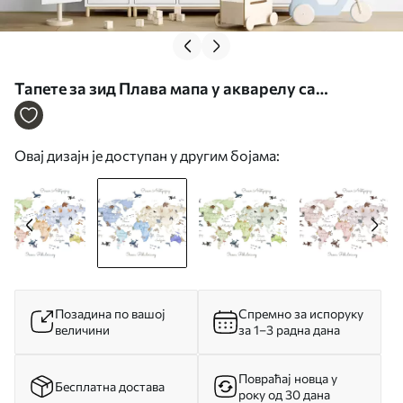
Тапете за зид Плава мапа у акварелу са
животињама. Ознаке на пољском. бр.
c00012plv1
Овај дизајн је доступан у другим бојама:
Позадина по вашој
Спремно за испоруку
величини
за 1–3 радна дана
Повраћај новца у
Бесплатна достава
року од 30 дана