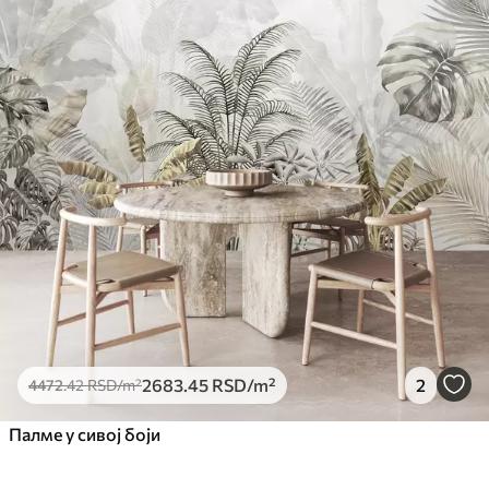
2683
.45
RSD
/m²
2
4472
.42
RSD
/m²
Палме у сивој боји