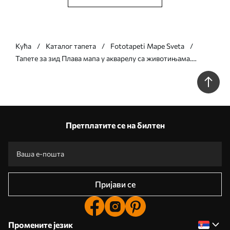
Кућа
Каталог тапета
Fototapeti Mape Sveta
Тапете за зид Плава мапа у акварелу са животињама.
Ознаке на пољском. бр. c00012plv1
Претплатите се на билтен
Пријави се
Промените језик