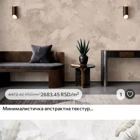
2683
.45
RSD
/m²
1
4472
.42
RSD
/m²
Минималистичка апстрактна текстура четкице у беж тоновима