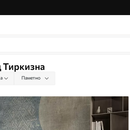
д Тиркизна
на
Паметно