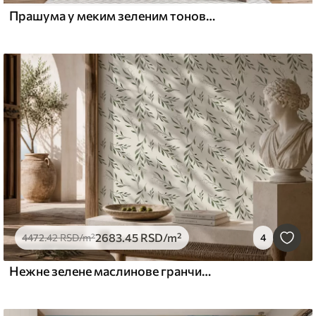
Прашума у меким зеленим тоновима
2683
.45
RSD
/m²
4472
.42
RSD
/m²
4
Нежне зелене маслинове гранчице