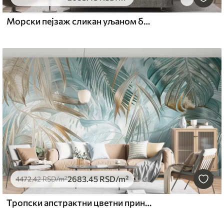
Морски пејзаж сликан уљаном бојом
2683
.45
RSD
/m²
4472
.42
RSD
/m²
Тропски апстрактни цветни принт са великим палминим листовима у нијансама плаве и беж ствара бујну атмосферу