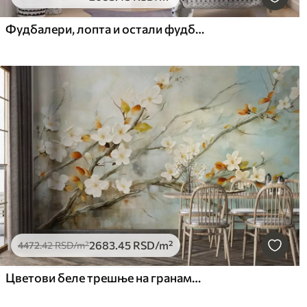
Фудбалери, лопта и остали фудбалски атрибути у плавим тоновима
2683
.45
RSD
/m²
4472
.42
RSD
/m²
Цветови беле трешње на гранама на мекој плавој и зеленој позадини у стилу уљаног сликарства