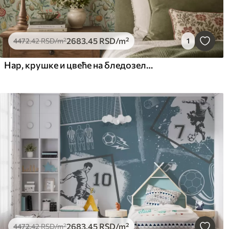
2683
.45
RSD
/m²
4472
.42
RSD
/m²
1
Нар, крушке и цвеће на бледозеленој позадини
2683
.45
RSD
/m²
4472
.42
RSD
/m²