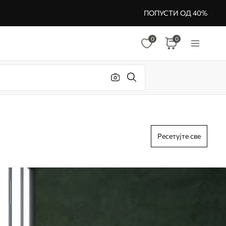
ПОПУСТИ ОД 40%
0
0
Ресетујте све