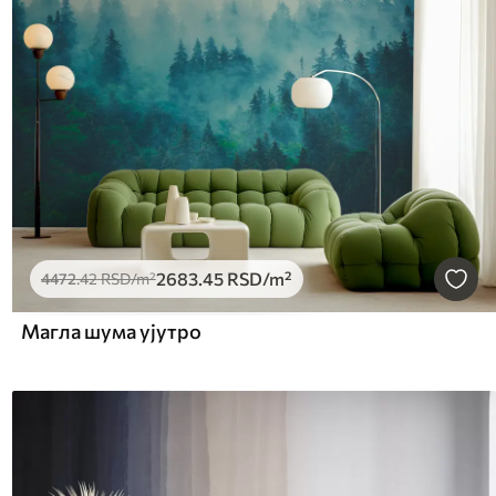
2683
.45
RSD
/m²
4472
.42
RSD
/m²
Магла шума ујутро