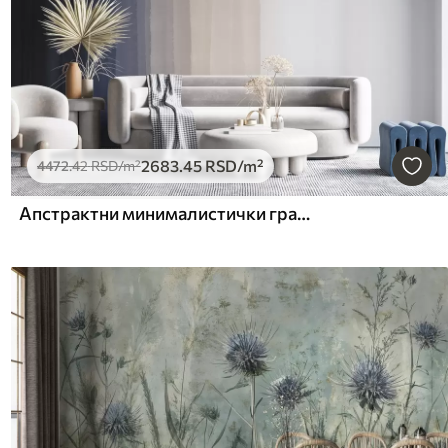
2683
.45
RSD
/m²
4472
.42
RSD
/m²
Апстрактни минималистички градијент принт са вертикалним пругама тамноплаве, светло брескве и беле боје