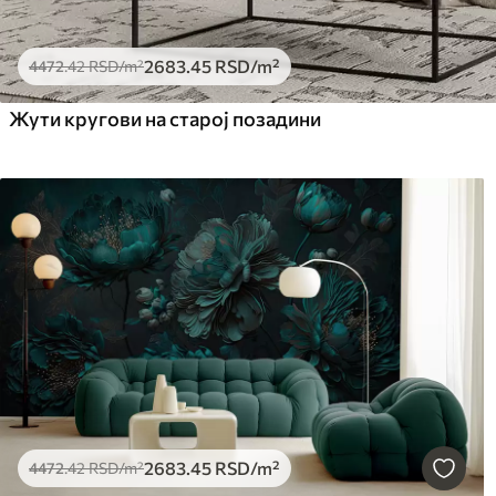
2683
.45
RSD
/m²
4472
.42
RSD
/m²
Жути кругови на старој позадини
2683
.45
RSD
/m²
4472
.42
RSD
/m²