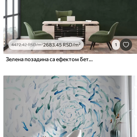
2683
.45
RSD
/m²
4472
.42
RSD
/m²
1
Зелена позадина са ефектом бетонског зида