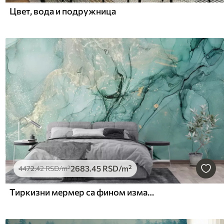
Цвет, вода и подружница
2683
.45
RSD
/m²
4472
.42
RSD
/m²
Тиркизни мермер са фином измаглицом