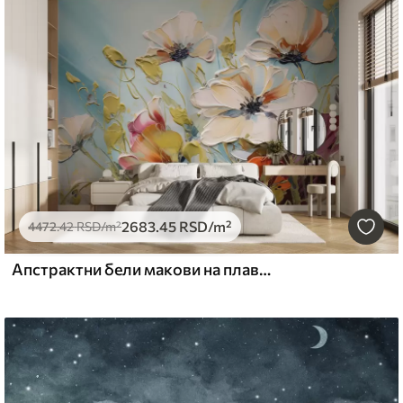
2683
.45
RSD
/m²
4472
.42
RSD
/m²
Апстрактни бели макови на плавој позадини, имитација потеза боје