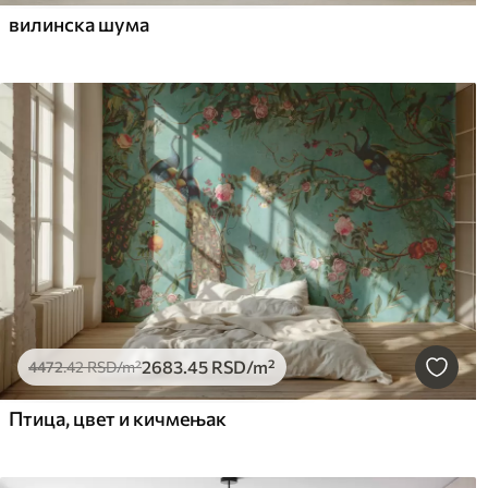
вилинска шума
2683
.45
RSD
/m²
4472
.42
RSD
/m²
Птица, цвет и кичмењак