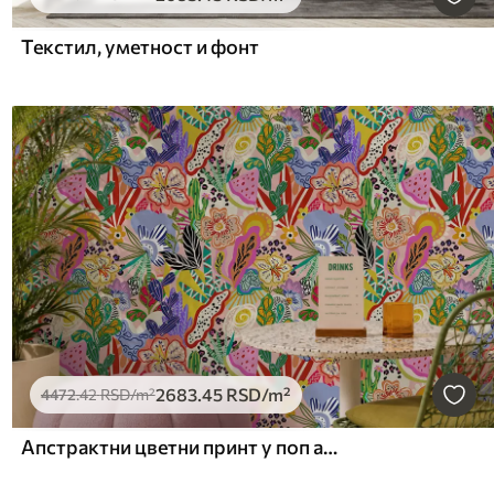
Текстил, уметност и фонт
2683
.45
RSD
/m²
4472
.42
RSD
/m²
Апстрактни цветни принт у поп арт стилу