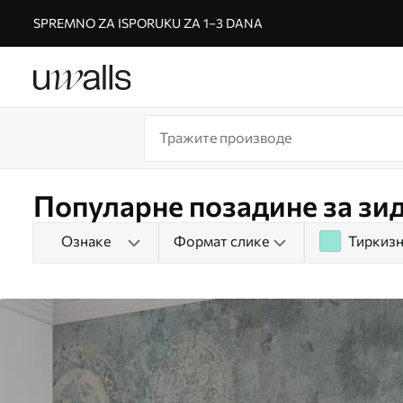
SPREMNO ZA ISPORUKU ZA 1–3 DANA
Популарне позадине за зи
Ознаке
Формат слике
Тиркиз