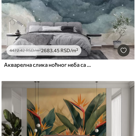
2683
.45
RSD
/m²
4472
.42
RSD
/m²
Акварелна слика ноћног неба са полумесецом и сјајним звездама у плавим бојама