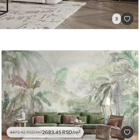
3
2683
.45
RSD
/m²
4472
.42
RSD
/m²