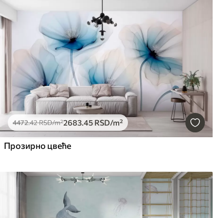
2683
.45
RSD
/m²
4472
.42
RSD
/m²
Прозирно цвеће