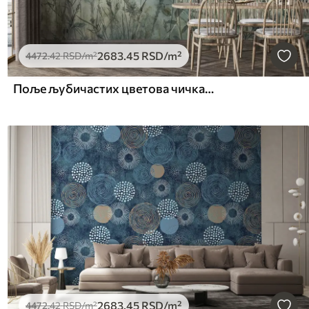
2683
.45
RSD
/m²
4472
.42
RSD
/m²
Поље љубичастих цветова чичка са замагљеним цветовима и лишћем у старинској текстурној позадини
2683
.45
RSD
/m²
4472
.42
RSD
/m²