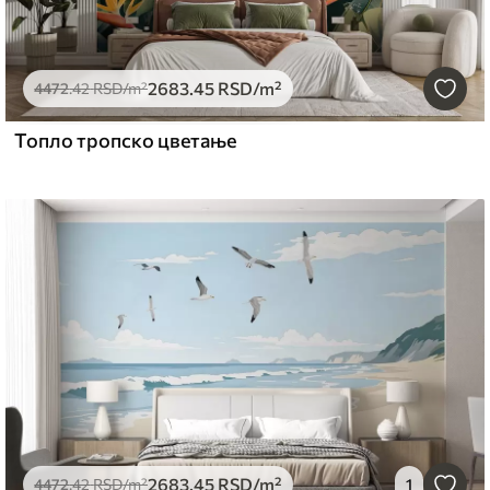
2683
.45
RSD
/m²
4472
.42
RSD
/m²
Топло тропско цветање
2683
.45
RSD
/m²
4472
.42
RSD
/m²
1