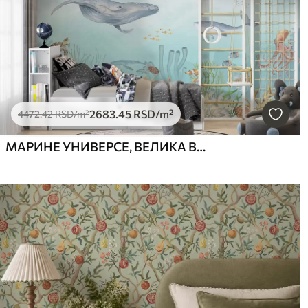
2683
.45
RSD
/m²
4472
.42
RSD
/m²
МАРИНЕ УНИВЕРСЕ, ВЕЛИКА ВХАЈИ, РИБЕ И КОРПЛЕ