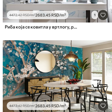
2683
.45
RSD
/m²
4472
.42
RSD
/m²
1
Риба која се ковитла у вртлогу, рибљи плес, акварел, ајкула, апстрактна композиција, минимализам, плава, зелена боја
2683
.45
RSD
/m²
4472
.42
RSD
/m²