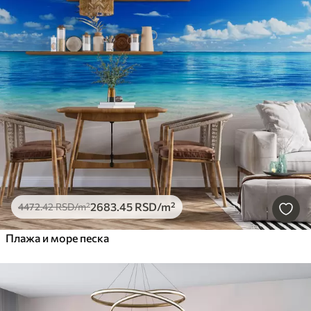
2683
.45
RSD
/m²
4472
.42
RSD
/m²
Плажа и море песка