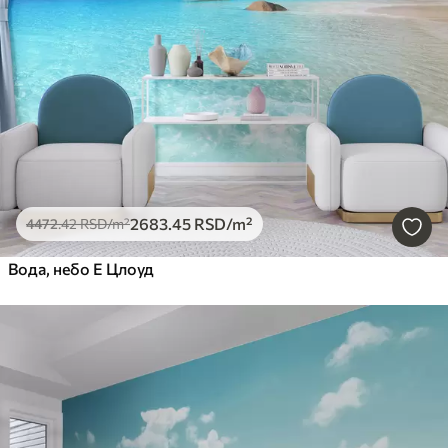
2683
.45
RSD
/m²
4472
.42
RSD
/m²
Вода, небо Е Цлоуд