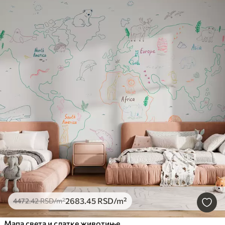
2683
.45
RSD
/m²
4472
.42
RSD
/m²
Мапа света и слатке животиње