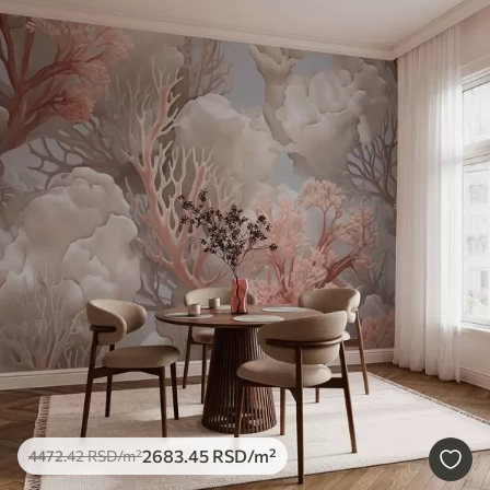
2683
.45
RSD
/m²
4472
.42
RSD
/m²