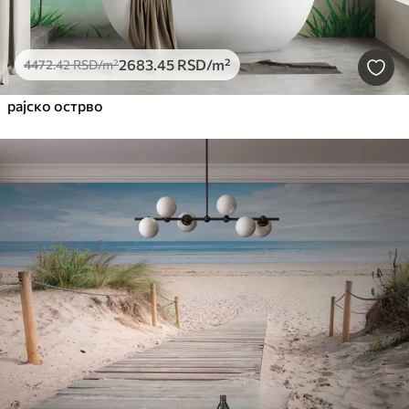
2683
.45
RSD
/m²
4472
.42
RSD
/m²
рајско острво