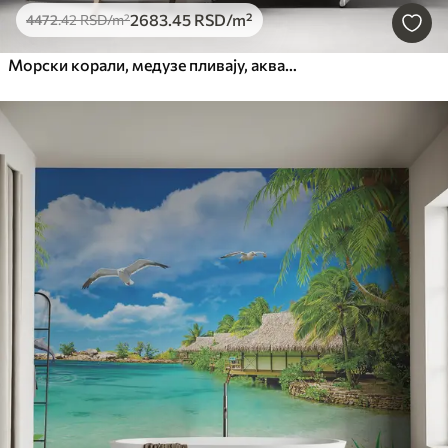
2683
.45
RSD
/m²
4472
.42
RSD
/m²
Морски корали, медузе пливају, акварел, сива, плава, црвена