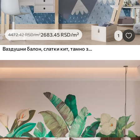
2683
.45
RSD
/m²
4472
.42
RSD
/m²
1
Ваздушни балон, слатки кит, тамно звездано небо, планине, акварел, плаве и беж боје