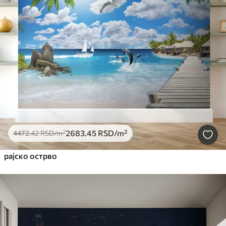
2683
.45
RSD
/m²
4472
.42
RSD
/m²
рајско острво