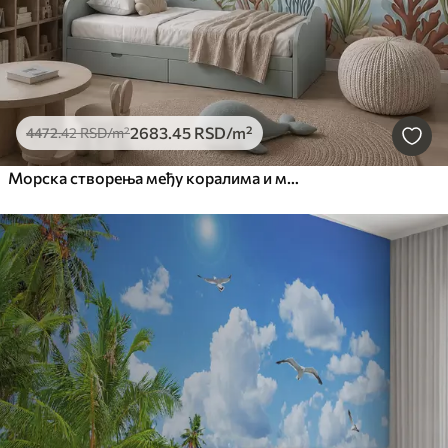
2683
.45
RSD
/m²
4472
.42
RSD
/m²
Морска створења међу коралима и морским алгама