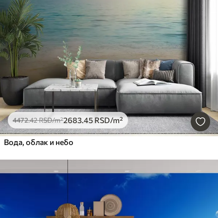
2683
.45
RSD
/m²
4472
.42
RSD
/m²
Вода, облак и небо