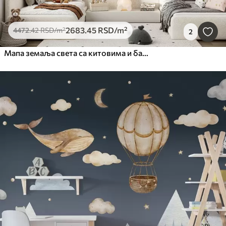
2683
.45
RSD
/m²
4472
.42
RSD
/m²
2
Мапа земаља света са китовима и балонима у сиво-ружичастим пастелним бојама