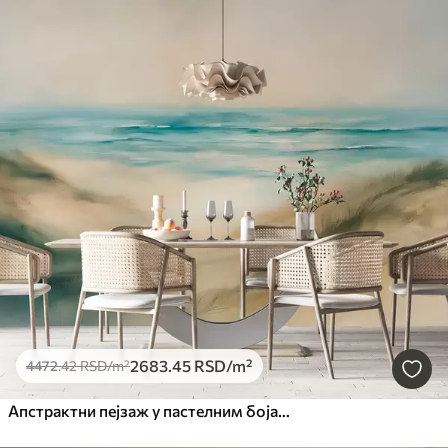
2683
.45
RSD
/m²
4472
.42
RSD
/m²
Апстрактни пејзаж у пастелним бојама, плажа, море, аквамарин и беж палета боја, потези четкицом