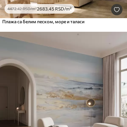
2683
.45
RSD
/m²
4472
.42
RSD
/m²
Плажа са белим песком, море и таласи