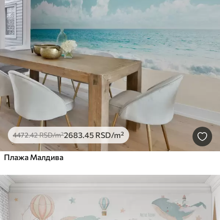
2683
.45
RSD
/m²
4472
.42
RSD
/m²
Плажа Малдива