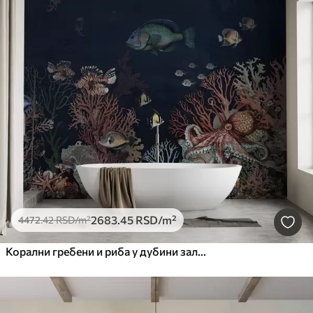
2683
.45
RSD
/m²
4472
.42
RSD
/m²
Корални гребени и риба у дубини залива