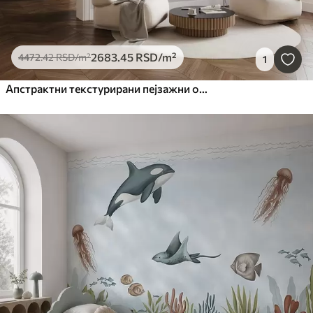
2683
.45
RSD
/m²
4472
.42
RSD
/m²
1
Апстрактни текстурирани пејзажни океански таласи који се разбијају о пешчану плажу, меке пастелне боје, плаво небо са светлим облацима