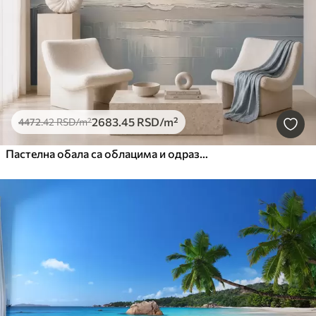
2683
.45
RSD
/m²
4472
.42
RSD
/m²
Пастелна обала са облацима и одразом воде