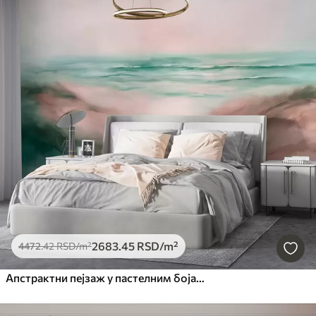
2683
.45
RSD
/m²
4472
.42
RSD
/m²
Апстрактни пејзаж у пастелним бојама, плажа, море, аквамарин и ружичаста палета боја, потези четкицом