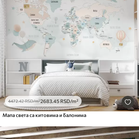
2683
.45
RSD
/m²
4472
.42
RSD
/m²
Мапа света са китовима и балонима