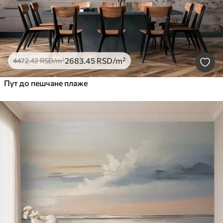
2683
.45
RSD
/m²
4472
.42
RSD
/m²
Пут до пешчане плаже