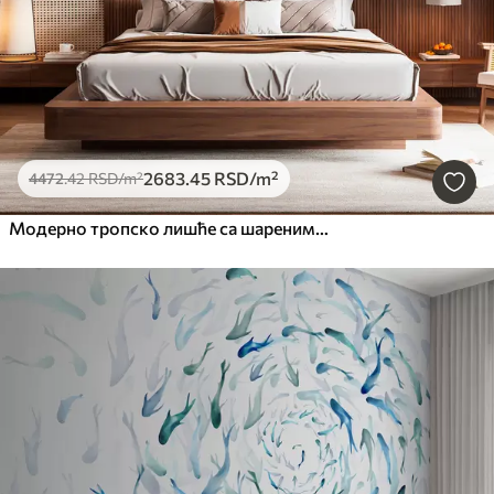
2683
.45
RSD
/m²
4472
.42
RSD
/m²
Модерно тропско лишће са шареним цвећем