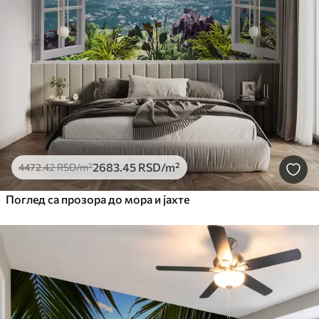
2683
.45
RSD
/m²
4472
.42
RSD
/m²
Поглед са прозора до мора и јахте