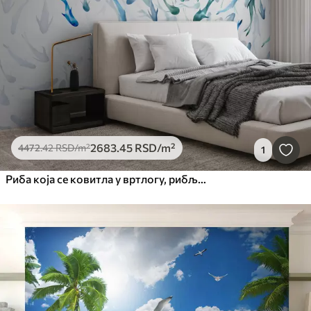
2683
.45
RSD
/m²
4472
.42
RSD
/m²
1
Риба која се ковитла у вртлогу, рибљи плес, акварел, ајкула, апстрактна композиција, минимализам, плава, зелена боја