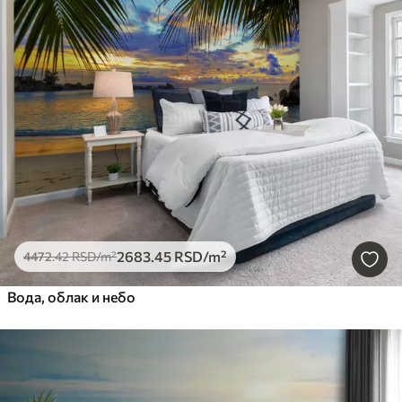
2683
.45
RSD
/m²
4472
.42
RSD
/m²
Вода, облак и небо