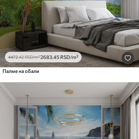
2683
.45
RSD
/m²
4472
.42
RSD
/m²
Палме на обали