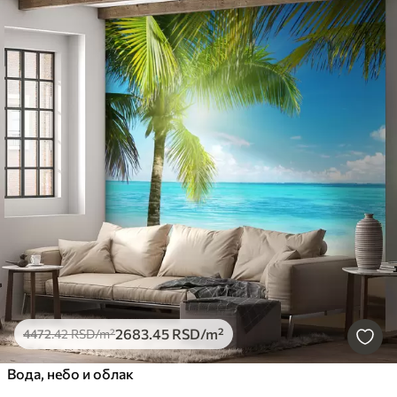
2683
.45
RSD
/m²
4472
.42
RSD
/m²
Вода, небо и облак