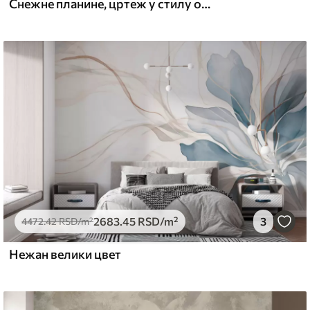
Снежне планине, цртеж у стилу оловке, минимализам, шума, природа
2683
.45
RSD
/m²
3
4472
.42
RSD
/m²
Нежан велики цвет