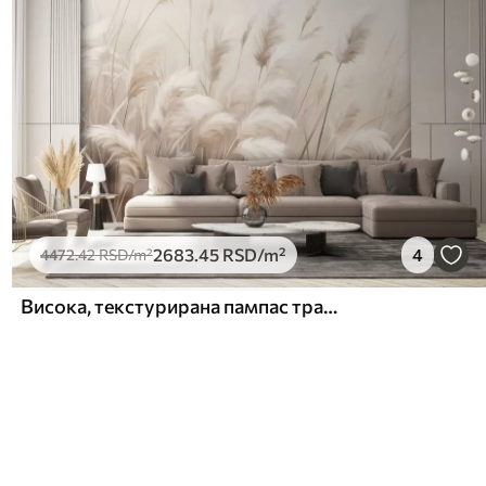
2683
.45
RSD
/m²
4
4472
.42
RSD
/m²
Висока, текстурирана пампас трава у меким, топлим, неутралним тоновима, са замућеном, светлом позадином