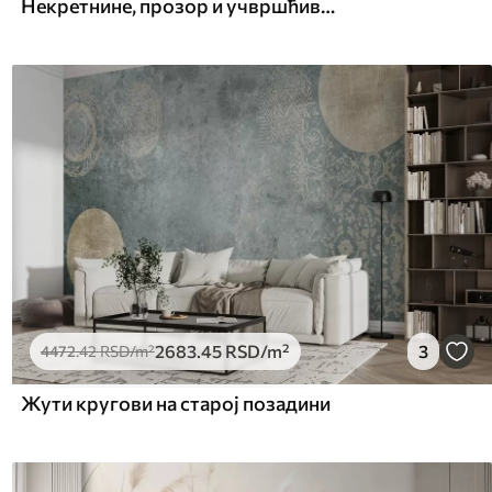
Некретнине, прозор и учвршћивање
2683
.45
RSD
/m²
3
4472
.42
RSD
/m²
Жути кругови на старој позадини