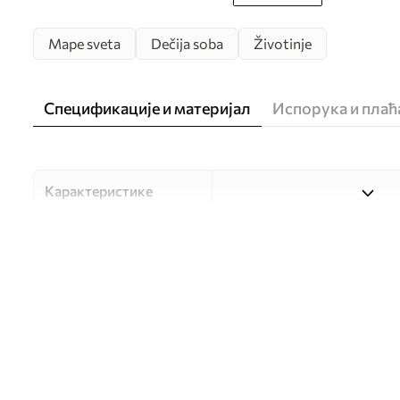
Mape sveta
Dečija soba
Životinje
Спецификације и материјал
Испорука и пла
Карактеристике
Материјал
Изаберите један од три ви
прилагођен различитим со
доступно у наставку или 
Аутор
UWALLS
Број артикла
c00012plv2