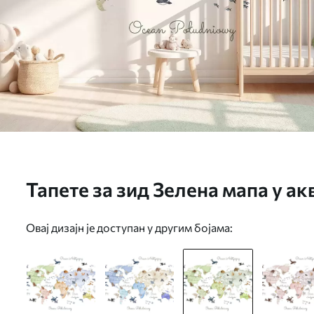
Тапете за зид Зелена мапа у а
Ознаке на пољском. бр. c0001
Овај дизајн је доступан у другим бојама: