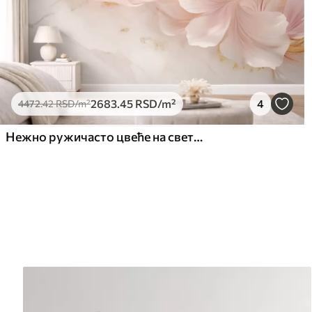
2683
.45
RSD
/m²
4
4472
.42
RSD
/m²
Нежно ружичасто цвеће на светлој позадини