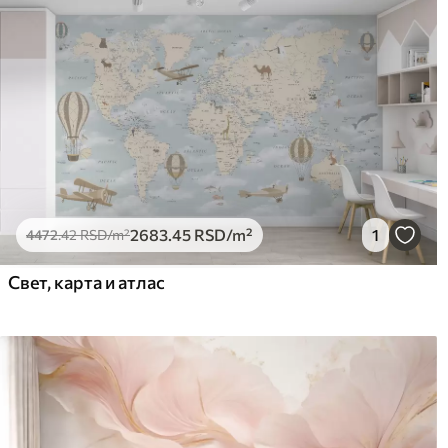
2683
.45
RSD
/m²
1
4472
.42
RSD
/m²
Свет, карта и атлас