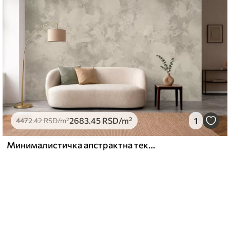
2683
.45
RSD
/m²
1
4472
.42
RSD
/m²
Минималистичка апстрактна текстура четкице у беж тоновима