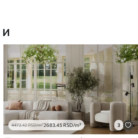
 И
2683
.45
RSD
/m²
3
4472
.42
RSD
/m²