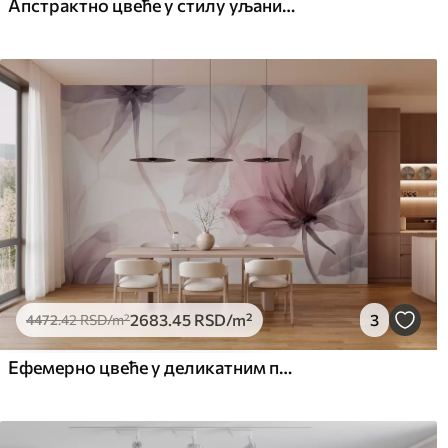
Апстрактно цвеће у стилу уљаних слика у меким тоновима
2683
.45
RSD
/m²
3
4472
.42
RSD
/m²
Ефемерно цвеће у деликатним пастелним бојама