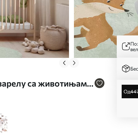
Поз
ве
Бес
кварелу са животињама.
од
44
2plv2