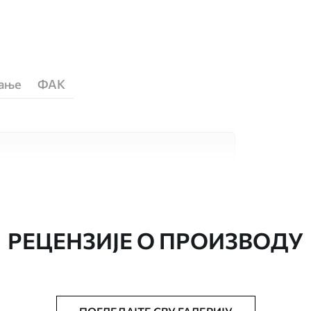
ћање
ФАК
сококвалитетна материјала, сваки
бама и буџетима. Више информација је
током процеса прилагођавања.
РЕЦЕНЗИЈЕ О ПРОИЗВОДУ