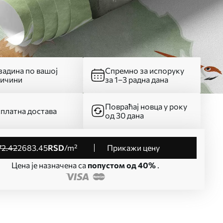
адина по вашој
Спремно за испоруку
личини
за 1–3 радна дана
Повраћај новца у року
платна достава
од 30 дана
72
.42
2683
.45
RSD
/m²
Прикажи цену
Цена је назначена са
попустом од 40%
.