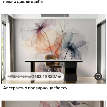
нежно дивље цвеће
2683
.45
RSD
/m²
4472
.42
RSD
/m²
Апстрактно прозирно цвеће течни акварел