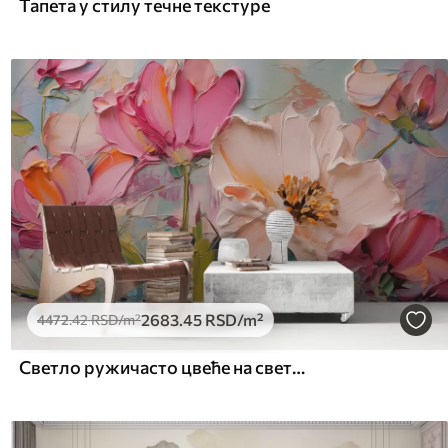
Тапета у стилу течне текстуре
2683
.45
RSD
/m²
4472
.42
RSD
/m²
Светло ружичасто цвеће на светло плавој сивој позадини