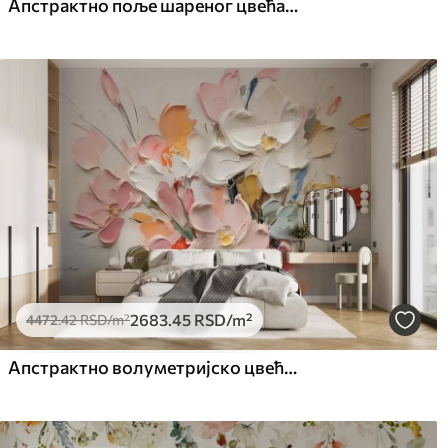
Апстрактно поље шареног цвећа са дугим стабљикама и зеленим листовима, текстурирано, пастелно, светло
2683
.45
RSD
/m²
4472
.42
RSD
/m²
Апстрактно волуметријско цвеће у стилу уљаног сликарства