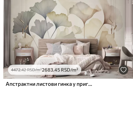
2683
.45
RSD
/m²
4472
.42
RSD
/m²
Апстрактни листови гинка у пригушеним пастелним бојама попут плаве, зелене и брескве, текстурирана уметност