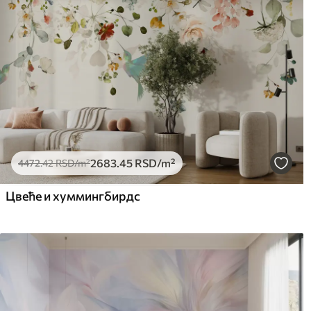
2683
.45
RSD
/m²
4472
.42
RSD
/m²
Цвеће и хуммингбирдс