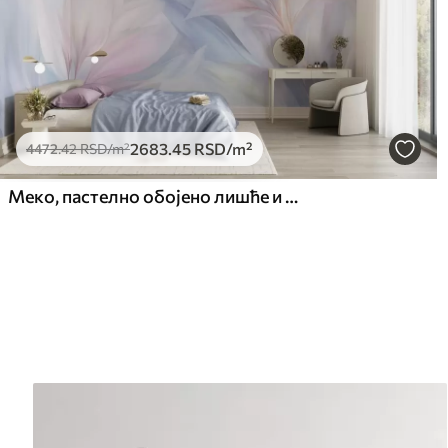
2683
.45
RSD
/m²
4472
.42
RSD
/m²
Меко, пастелно обојено лишће и перје у нијансама ружичасте, плаве и жуте, апстрактни и текстурирани отисак