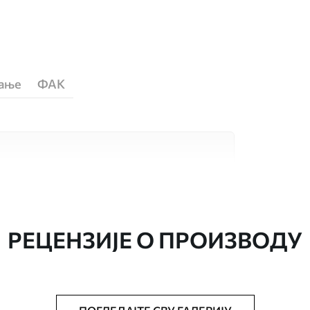
ћање
ФАК
сококвалитетна материјала, сваки
бама и буџетима. Више информација је
током процеса прилагођавања.
РЕЦЕНЗИЈЕ О ПРОИЗВОДУ