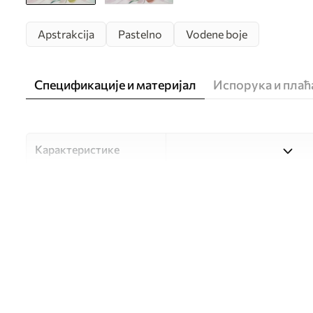
Apstrakcija
Pastelno
Vodene boje
Спецификације и материјал
Испорука и пла
Карактеристике
Материјал
Изаберите један од три ви
прилагођен различитим со
доступно у наставку или 
Аутор
UWALLS
Број артикла
w09871