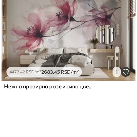
2683
.45
RSD
/m²
1
4472
.42
RSD
/m²
Нежно прозирно розе и сиво цвеће са меким, замућеним латицама на белој позадини