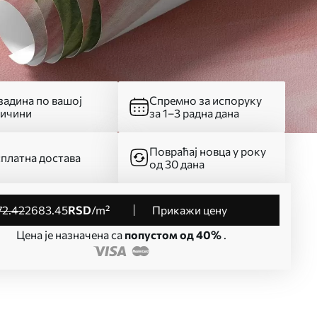
адина по вашој
Спремно за испоруку
личини
за 1–3 радна дана
Повраћај новца у року
платна достава
од 30 дана
72
.42
2683
.45
RSD
/m²
Прикажи цену
Цена је назначена са
попустом од 40%
.