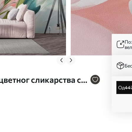
Поз
ве
Бес
 цветног сликарства са
од
44
кице на светлој