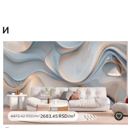
 И
2683
.45
RSD
/m²
4472
.42
RSD
/m²