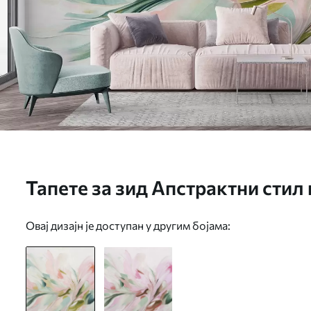
Тапете за зид Апстрактни стил
меким пастелним потезима чет
Овај дизајн је доступан у другим бојама:
позадини бр. w09871