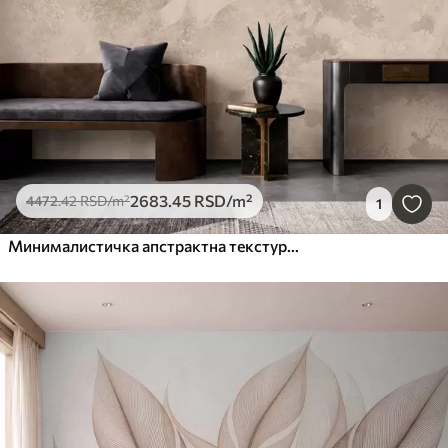
2683
.45
RSD
/m²
4472
.42
RSD
/m²
1
Минималистичка апстрактна текстура четкице у беж тоновима