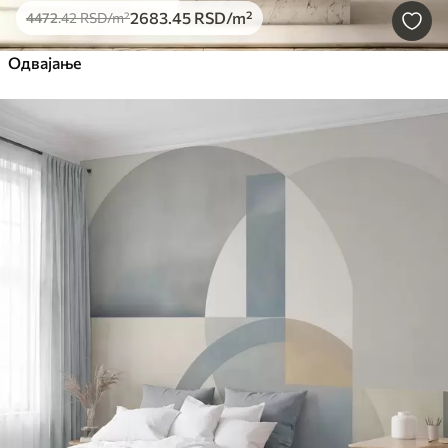
2683
.45
RSD
/m²
4472
.42
RSD
/m²
Одвајање