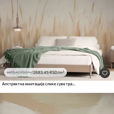
2683
.45
RSD
/m²
4472
.42
RSD
/m²
Апстрактна имитација слике суве траве