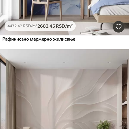
2683
.45
RSD
/m²
4472
.42
RSD
/m²
Рафинисано мермерно жилисање