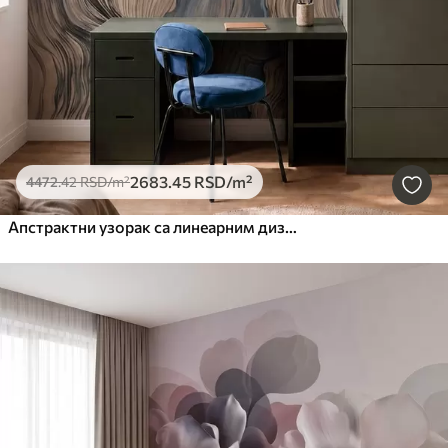
2683
.45
RSD
/m²
4472
.42
RSD
/m²
Апстрактни узорак са линеарним дизајном дрвета у нијансама плаве