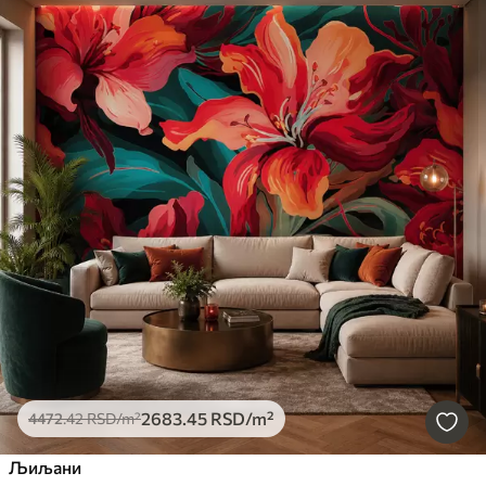
2683
.45
RSD
/m²
4472
.42
RSD
/m²
Љиљани