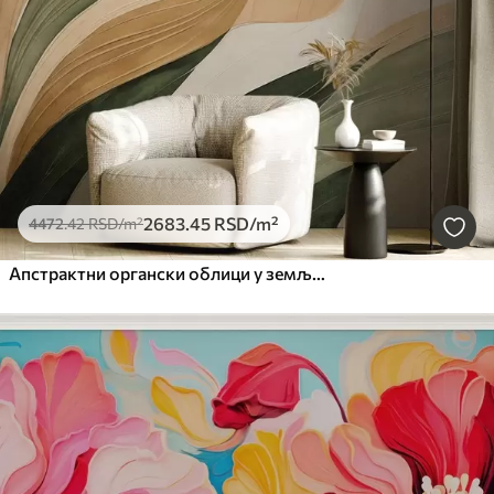
2683
.45
RSD
/m²
4472
.42
RSD
/m²
Апстрактни органски облици у земљаним тоновима зелене, браон и беж боје са текућим текстурама