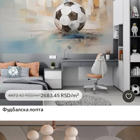
2683
.45
RSD
/m²
4472
.42
RSD
/m²
Фудбалска лопта