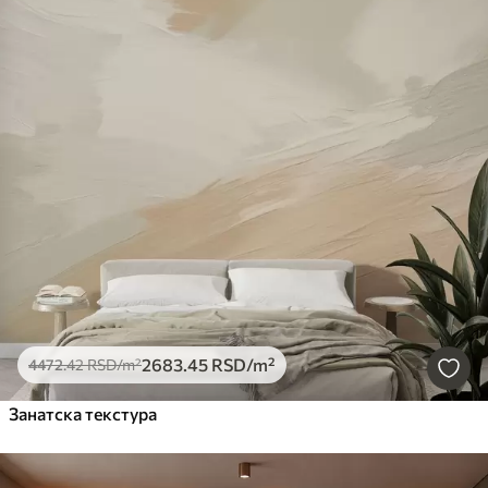
2683
.45
RSD
/m²
4472
.42
RSD
/m²
Занатска текстура