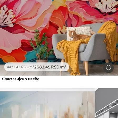
2683
.45
RSD
/m²
4472
.42
RSD
/m²
Фантазијско цвеће