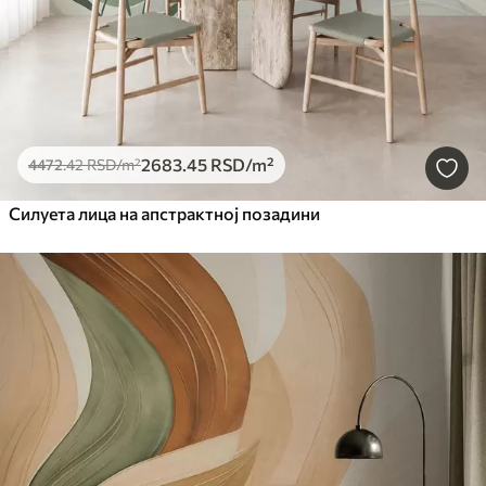
2683
.45
RSD
/m²
4472
.42
RSD
/m²
Силуета лица на апстрактној позадини