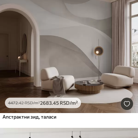
2683
.45
RSD
/m²
4472
.42
RSD
/m²
Апстрактни зид, таласи