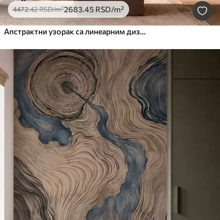
2683
.45
RSD
/m²
4472
.42
RSD
/m²
Апстрактни узорак са линеарним дизајном дрвета