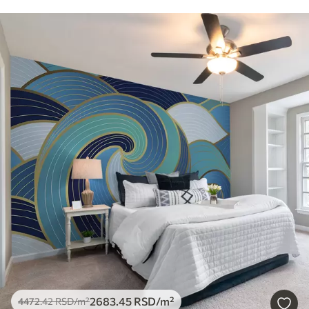
2683
.45
RSD
/m²
4472
.42
RSD
/m²