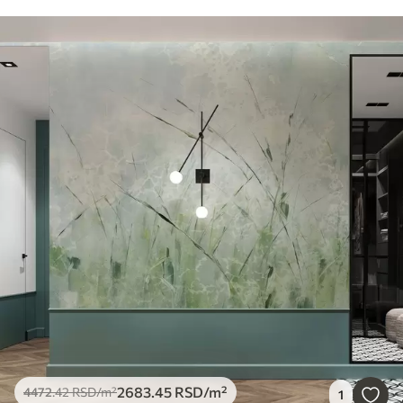
2683
.45
RSD
/m²
4472
.42
RSD
/m²
1