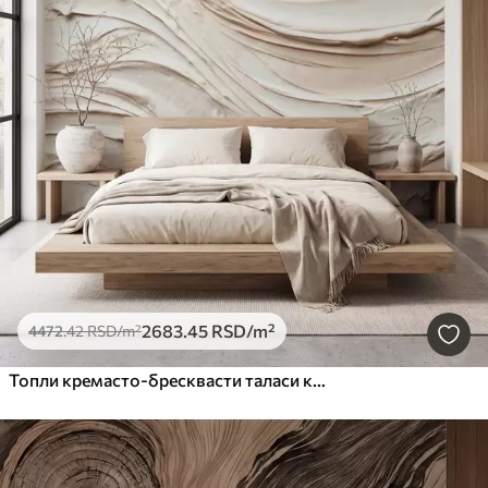
2683
.45
RSD
/m²
4472
.42
RSD
/m²
Топли кремасто-бресквасти таласи који имитирају текстурирани малтер, апстрактни