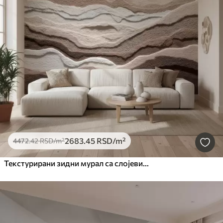
2683
.45
RSD
/m²
4472
.42
RSD
/m²
Текстурирани зидни мурал са слојевитим пешчаним формацијама у топлој беж палети