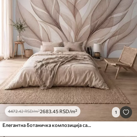
2683
.45
RSD
/m²
4472
.42
RSD
/m²
1
Елегантна ботаничка композиција са великим стилизованим листовима