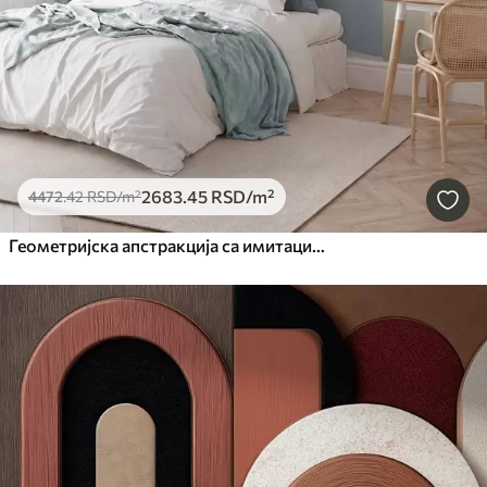
2683
.45
RSD
/m²
4472
.42
RSD
/m²
Геометријска апстракција са имитацијом текстуре