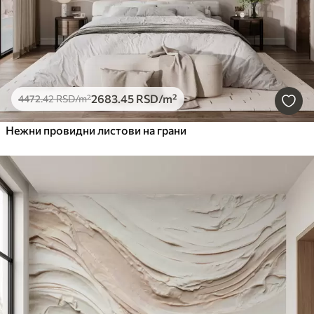
2683
.45
RSD
/m²
4472
.42
RSD
/m²
Нежни провидни листови на грани