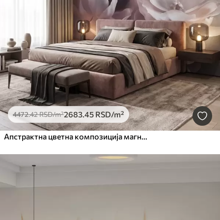
2683
.45
RSD
/m²
4472
.42
RSD
/m²
Апстрактна цветна композиција магнолије