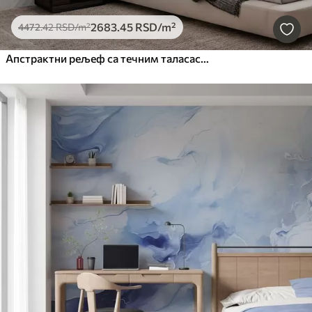
2683
.45
RSD
/m²
4472
.42
RSD
/m²
Апстрактни рељеф са течним таласастим линијама