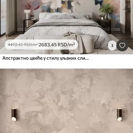
2683
.45
RSD
/m²
4472
.42
RSD
/m²
3
Апстрактно цвеће у стилу уљаних слика у меким тоновима