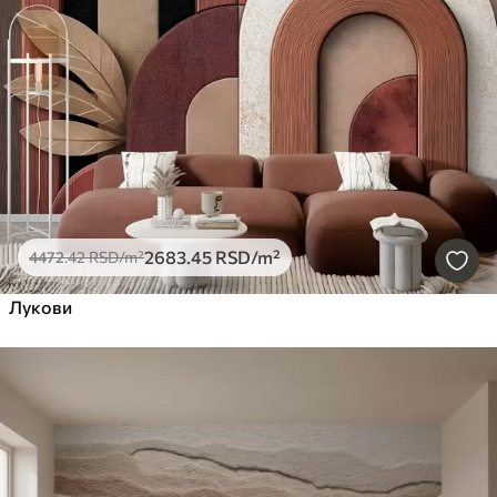
2683
.45
RSD
/m²
4472
.42
RSD
/m²
Лукови