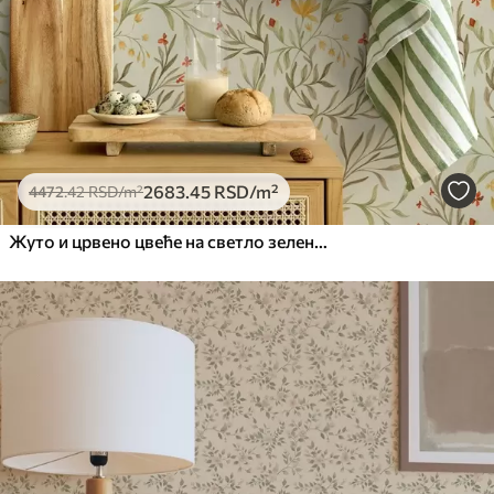
2683
.45
RSD
/m²
4472
.42
RSD
/m²
Жуто и црвено цвеће на светло зеленкастој позадини