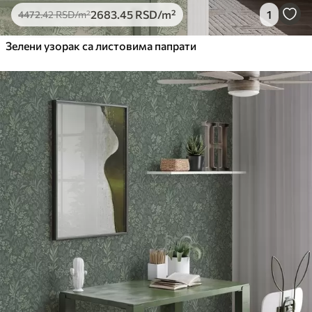
2683
.45
RSD
/m²
1
4472
.42
RSD
/m²
Зелени узорак са листовима папрати