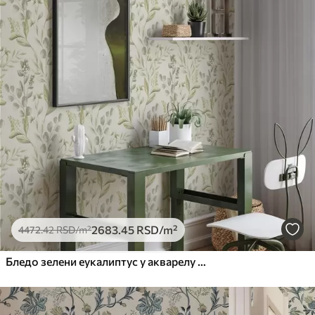
2683
.45
RSD
/m²
4472
.42
RSD
/m²
Бледо зелени еукалиптус у акварелу зелени еукалиптус у акварелу са ботаничким узорком