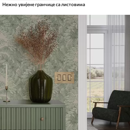
Нежно увијене гранчице са листовима