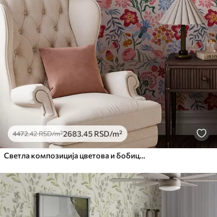
2683
.45
RSD
/m²
4472
.42
RSD
/m²
Светла композиција цветова и бобица са папагајима