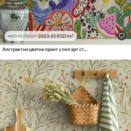
2683
.45
RSD
/m²
4472
.42
RSD
/m²
Апстрактни цветни принт у поп арт стилу