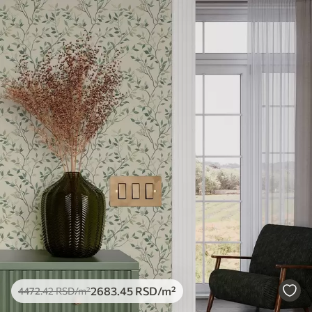
2683
.45
RSD
/m²
4472
.42
RSD
/m²