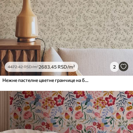
2683
.45
RSD
/m²
2
4472
.42
RSD
/m²
Нежне пастелне цветне гранчице на беж позадини