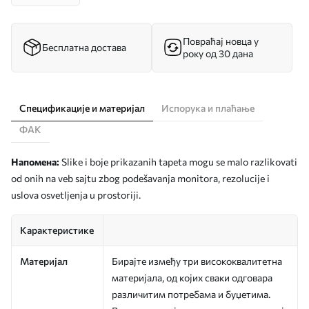
Повраћај новца у
Бесплатна достава
року од 30 дана
Спецификације и материјал
Испорука и плаћање
ФАК
Напомена:
Slike i boje prikazanih tapeta mogu se malo razlikovati
od onih na veb sajtu zbog podešavanja monitora, rezolucije i
uslova osvetljenja u prostoriji.
Карактеристике
Материјал
Бирајте између три висококвалитетна
материјала, од којих сваки одговара
различитим потребама и буџетима.