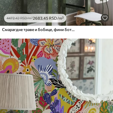
2683
.45
RSD
/m²
4472
.42
RSD
/m²
Смарагдне траве и бобице, фини ботанички узорак