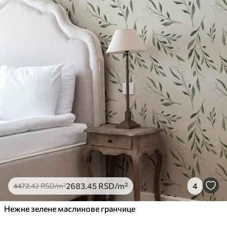
водом.
Метод примене
Беспрекорна апликација
Доступни материјали
Стандард
4472
.42
2683
.45
RSD
/m²
Премиум
5525
.00
3315
.00
RSD
/m²
Премиум
2683
.45
RSD
/m²
4
4472
.42
RSD
/m²
6333
.33
3800
.00
RSD
/m²
Нежне зелене маслинове гранчице