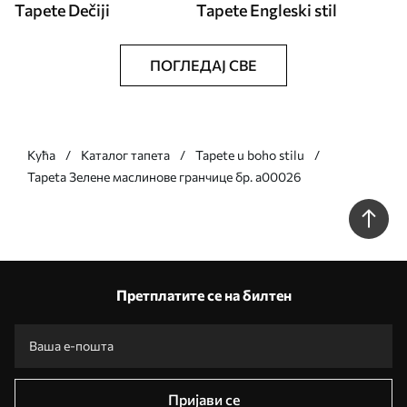
Tapete Dečiji
Tapete Engleski stil
ПОГЛЕДАЈ СВЕ
Кућа
Каталог тапета
Tapete u boho stilu
Tapeta Зелене маслинове гранчице бр. a00026
Претплатите се на билтен
Пријави се