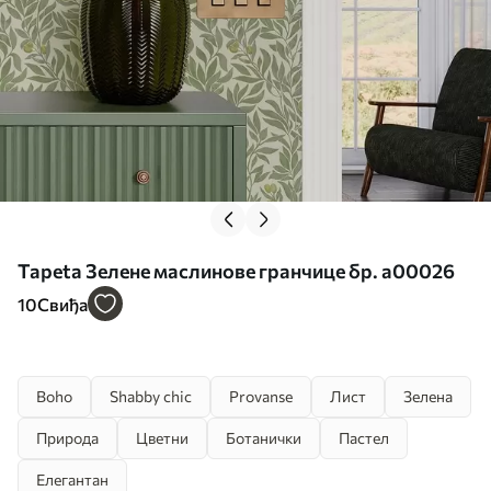
Tapeta Зелене маслинове гранчице бр. a00026
10
Свиђа
Boho
Shabby chic
Provanse
Лист
Зелена
Природа
Цветни
Ботанички
Пастел
Елегантан