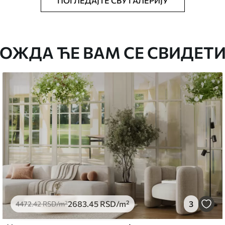
ПОГЛЕДАЈТЕ СВУ ГАЛЕРИЈУ
аведеној величини, исечена на идентичне
ОЖДА ЋЕ ВАМ СЕ СВИДЕТИ
епак за тапете.
стити меким сунђером. Позадине са
могу се очистити водом.
емиум
5
.00
3315
.00
RSD
/m²
2683
.45
RSD
/m²
3
4472
.42
RSD
/m²