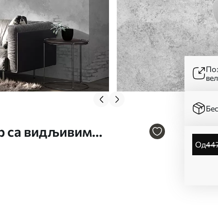
Поз
ве
Бес
ер са видљивим
од
44
2