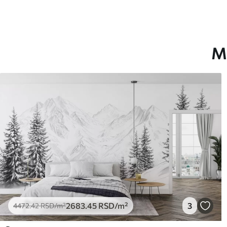
Финисхинг
Полу-мат.
Производња
Слика се штампа у вашој н
траке ширине до 50 цм.
М
Додатно
Можете додати лак и/или л
Чишћење
Тапета се може нежно очи
завршном обрадом лакова 
Начин примене
Беспрекорна апликација
Доступни материјали
Стандард
Пр
4472
.42
552
2683
.45
RSD
/m²
2683
.45
RSD
/m²
3
4472
.42
RSD
/m²