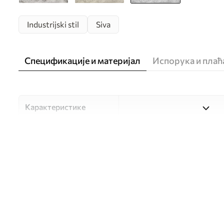
Industrijski stil
Siva
Спецификације и материјал
Испорука и пла
Карактеристике
Материјал
Изаберите један од три ви
прилагођен различитим со
доступно у наставку или 
Аутор
UWALLS
Број артикла
w05161v2