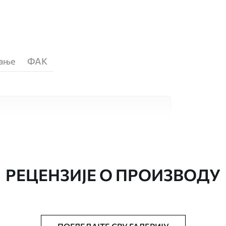
ћање
ФАК
сококвалитетна материјала, сваки
бама и буџетима. Више информација је
током процеса прилагођавања.
РЕЦЕНЗИЈЕ О ПРОИЗВОДУ