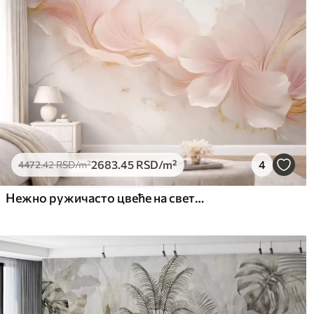
2683
.45
RSD
/m²
4
4472
.42
RSD
/m²
Нежно ружичасто цвеће на светлој позадини