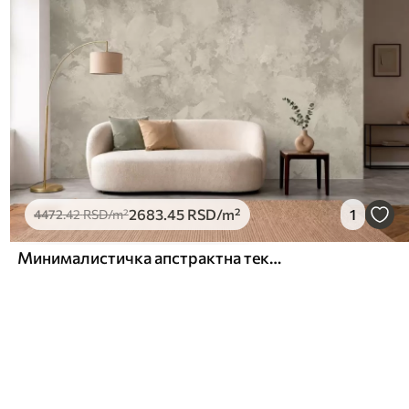
2683
.45
RSD
/m²
1
4472
.42
RSD
/m²
Минималистичка апстрактна текстура четкице у беж тоновима