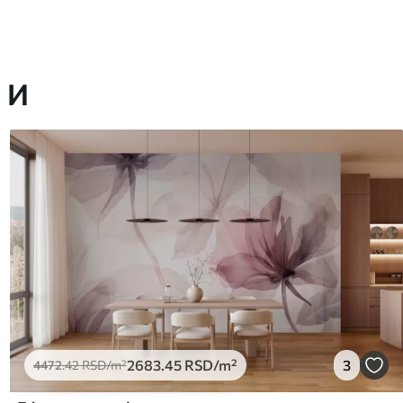
 И
2683
.45
RSD
/m²
3
4472
.42
RSD
/m²