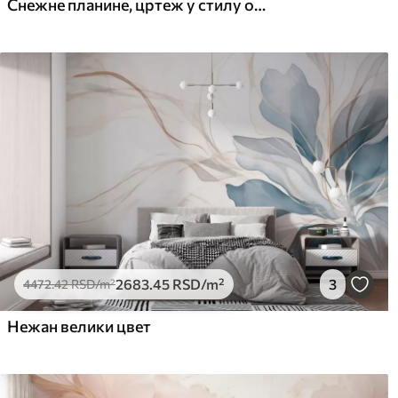
Снежне планине, цртеж у стилу оловке, минимализам, шума, природа
Премиум
Pee
6333
.33
816
3800
.00
RSD
/m²
2683
.45
RSD
/m²
3
4472
.42
RSD
/m²
Нежан велики цвет