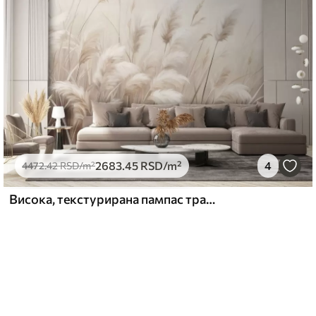
2683
.45
RSD
/m²
4
4472
.42
RSD
/m²
Висока, текстурирана пампас трава у меким, топлим, неутралним тоновима, са замућеном, светлом позадином