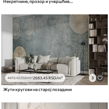
Некретнине, прозор и учвршћивање
l and Stick
6
.67
4900
.00
RSD
/m²
2683
.45
RSD
/m²
3
4472
.42
RSD
/m²
Жути кругови на старој позадини