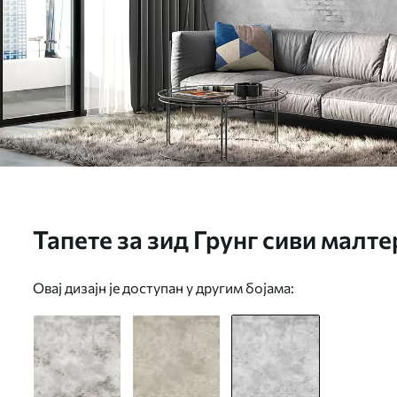
Тапете за зид Грунг сиви малт
цигланим мрљама бр. w05161v
Овај дизајн је доступан у другим бојама: