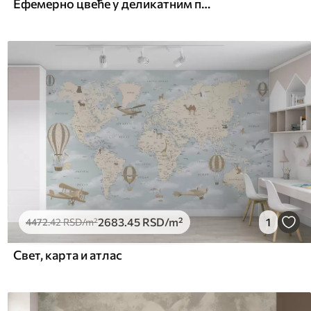
Ефемерно цвеће у деликатним пастелним бојама
2683
.45
RSD
/m²
1
4472
.42
RSD
/m²
Свет, карта и атлас