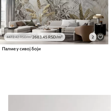
2683
.45
RSD
/m²
2
4472
.42
RSD
/m²
Палме у сивој боји