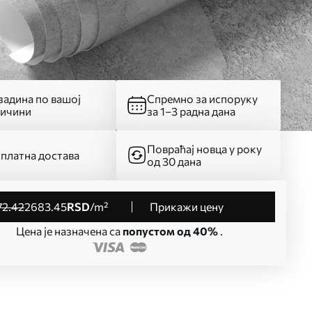
адина по вашој
Спремно за испоруку
личини
за 1–3 радна дана
Повраћај новца у року
платна достава
од 30 дана
72
.42
2683
.45
RSD
/m²
Прикажи цену
Цена је назначена са
попустом од 40%
.