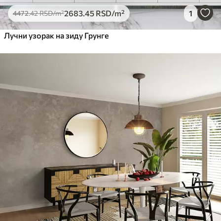
2683
.45
RSD
/m²
1
4472
.42
RSD
/m²
Лучни узорак на зиду Грунге