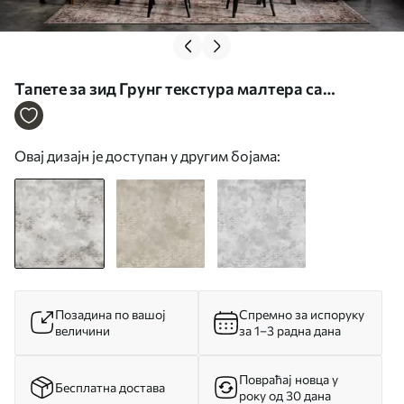
Тапете за зид Грунг текстура малтера са
изложеним фрагментима цигле бр. w05161
Овај дизајн је доступан у другим бојама:
Позадина по вашој
Спремно за испоруку
величини
за 1–3 радна дана
Повраћај новца у
Бесплатна достава
року од 30 дана