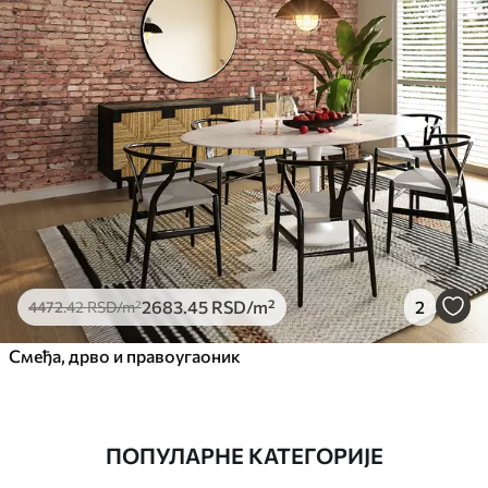
2683
.45
RSD
/m²
2
4472
.42
RSD
/m²
Смеђа, дрво и правоугаоник
ПОПУЛАРНЕ КАТЕГОРИЈЕ