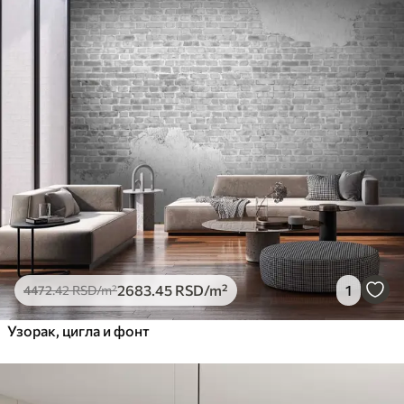
2683
.45
RSD
/m²
1
4472
.42
RSD
/m²
Узорак, цигла и фонт