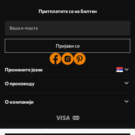
Претплатите се на билтен
Пријави се
Промените језик
О производу
О компанији
Уредите дозволе колачића