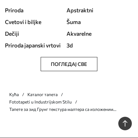
Priroda
Apstraktni
Cvetovi i biljke
Šuma
Dečiji
Akvarelne
Priroda japanski vrtovi
3d
ПОГЛЕДАЈ СВЕ
Кућа
Каталог тапета
Fototapeti u Industrijskom Stilu
Тапете за зид Грунг текстура малтера са изложеним
фрагментима цигле бр. w05161