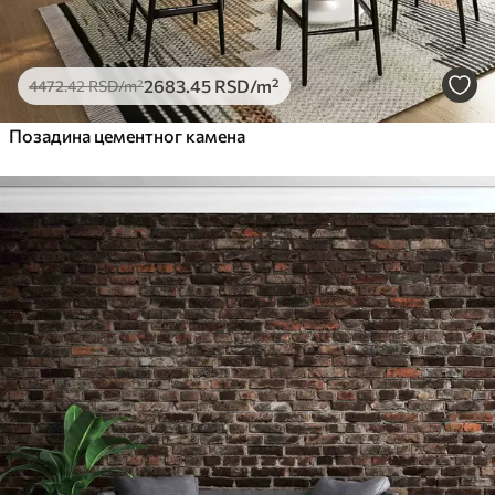
2683
.45
RSD
/m²
4472
.42
RSD
/m²
Позадина цементног камена