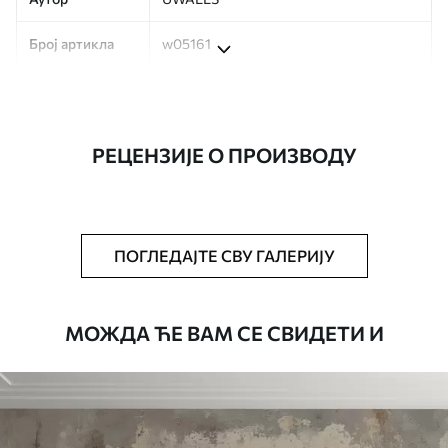
Број артикла
w05161
Производња
Слика се штампа у вашој наведеној
величини, исечена на идентичне траке
ширине до 50 цм.
РЕЦЕНЗИЈЕ О ПРОИЗВОДУ
Додатно
Можете додати лак и/или лепак за
тапете.
Чишћење
Тапета се може нежно очистити меким
ПОГЛЕДАЈТЕ СВУ ГАЛЕРИЈУ
сунђером. Позадине са завршном
обрадом лакова могу се очистити
водом.
МОЖДА ЋЕ ВАМ СЕ СВИДЕТИ И
Начин примене
Беспрекорна апликација
Доступни материјали