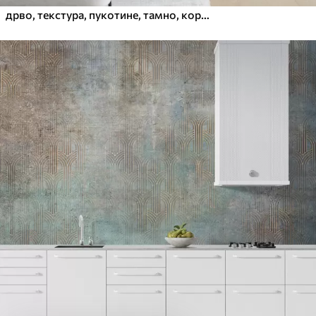
дрво, текстура, пукотине, тамно, кора, површина