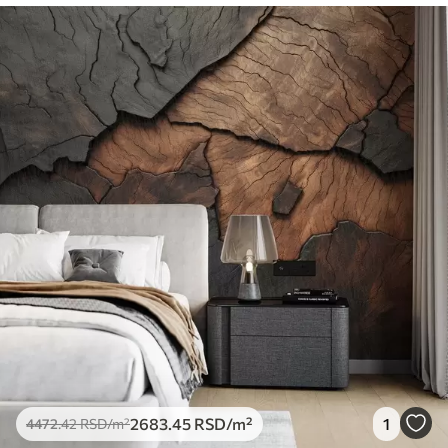
2683
.45
RSD
/m²
1
4472
.42
RSD
/m²