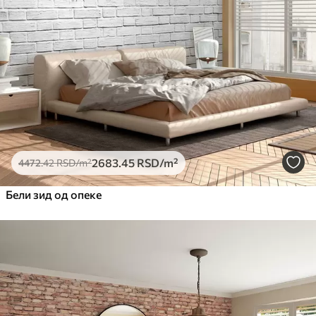
2683
.45
RSD
/m²
4472
.42
RSD
/m²
Бели зид од опеке