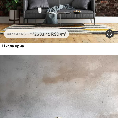
2683
.45
RSD
/m²
4472
.42
RSD
/m²
Цигла црна