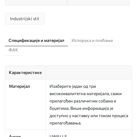
Industrijski stil
Спецификације и материјал
Испорука и плаћање
ФАК
Карактеристике
Материјал
Изаберите један од три
висококвалитетна материјала, сваки
прилагођен различитим собама и
буџетима. Више информација је
доступно у наставку или током процеса
прилагођавања.
Аутор
UWALLS