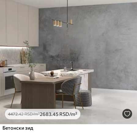
2683
.45
RSD
/m²
4472
.42
RSD
/m²
Бетонски зид