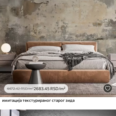
Стандард
4472
.42
2683
.45
RSD
/m²
Премиум
5525
.00
3315
.00
RSD
/m²
Премиум
6333
.33
3800
.00
RSD
/m²
Peel and Stick
8166
.67
4900
.00
RSD
/m²
2683
.45
RSD
/m²
4472
.42
RSD
/m²
имитација текстурираног старог зида