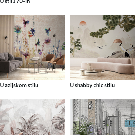
U stilu 70-ih
U azijskom stilu
U shabby chic stilu