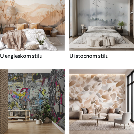
U engleskom stilu
U istocnom stilu