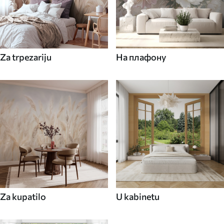
Za trpezariju
На плафону
Za kupatilo
U kabinetu