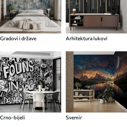
Gradovi i države
Arhitektura lukovi
Crno-bijeli
Svemir