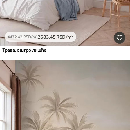
2683
.45
RSD
/m²
4472
.42
RSD
/m²
Трава, оштро лишће