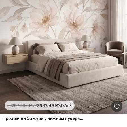
2683
.45
RSD
/m²
4472
.42
RSD
/m²
Прозрачни божури у нежним пудерасто-беж тоновима