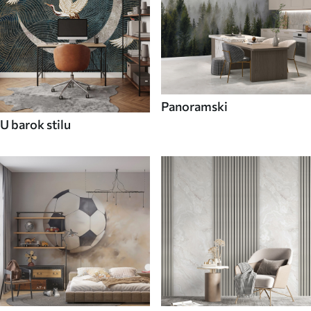
Panoramski
U barok stilu