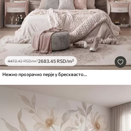
2683
.45
RSD
/m²
4472
.42
RSD
/m²
Нежно прозрачно перје у бресквасто-ружичастој измаглици са сјајем