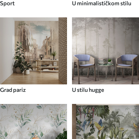
Sport
U minimalističkom stilu
Grad pariz
U stilu hugge