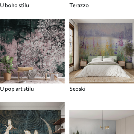
U boho stilu
Terazzo
U pop art stilu
Seoski