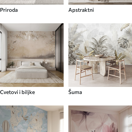
Priroda
Apstraktni
Cvetovi i biljke
Šuma