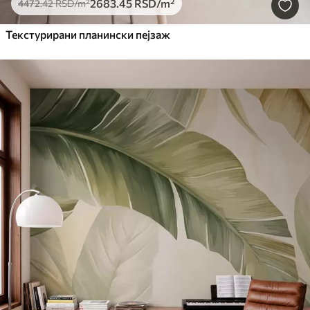
2683
.45
RSD
/m²
4472
.42
RSD
/m²
Текстурирани планински пејзаж