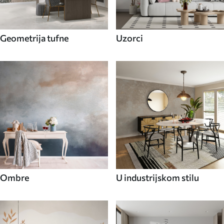
Geometrija tufne
Uzorci
Ombre
U industrijskom stilu