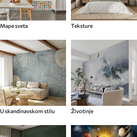
Mape sveta
Teksture
U skandinavskom stilu
Životinje