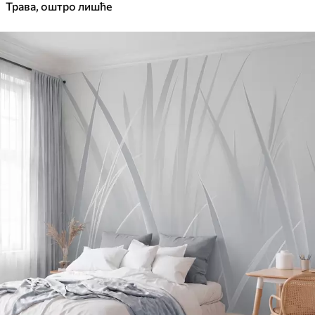
Трава, оштро лишће