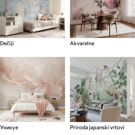
Dečiji
Akvarelne
Уникуе
Priroda japanski vrtovi