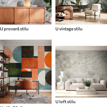
U provanš stilu
U vintage stilu
U loft stilu