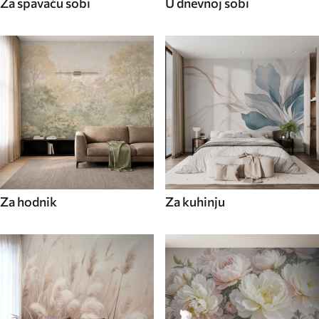
Za spavaću sobi
U dnevnoj sobi
Za hodnik
Za kuhinju