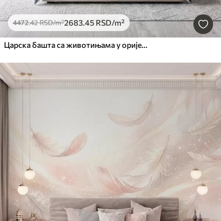
2683
.45
RSD
/m²
4472
.42
RSD
/m²
Царска башта са животињама у оријенталном стилу — мајмуном, леопардом, тигром, пауном и чапљом