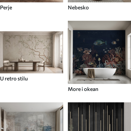
Perje
Nebesko
U retro stilu
More i okean