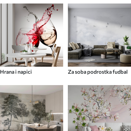
Hrana i napici
Za soba podrostka fudbal