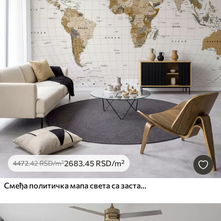
2683
.45
RSD
/m²
4472
.42
RSD
/m²
Смеђа политичка мапа света са заставама на енглеском језику