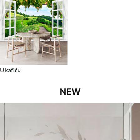
U kafiću
NEW