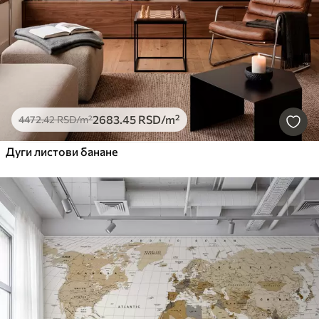
2683
.45
RSD
/m²
4472
.42
RSD
/m²
Дуги листови банане