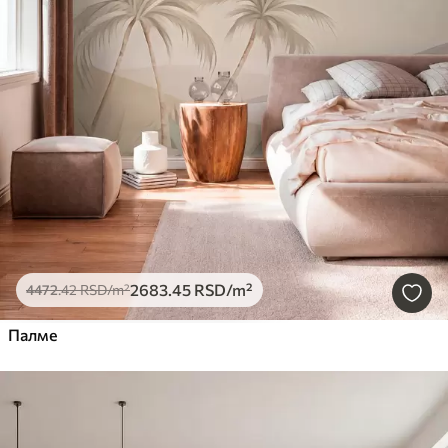
2683
.45
RSD
/m²
4472
.42
RSD
/m²
Палме