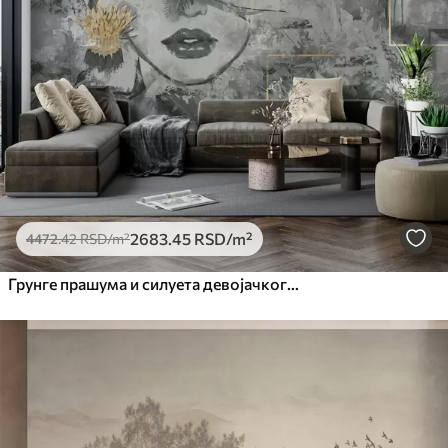
2683
.45
RSD
/m²
4472
.42
RSD
/m²
Грунге прашума и силуета девојачког лица