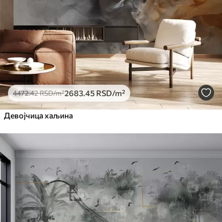
Премиум
6333
.33
3800
.00
RSD
/m²
Peel and Stick
8166
.67
4900
.00
RSD
/m²
2683
.45
RSD
/m²
4472
.42
RSD
/m²
Девојчица хаљина