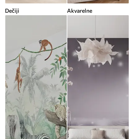
Dečiji
Akvarelne