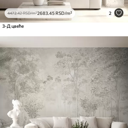
2683
.45
RSD
/m²
2
4472
.42
RSD
/m²
3-Д цвеће