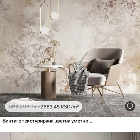
2683
.45
RSD
/m²
4472
.42
RSD
/m²
Винтаге текстурирана цветна уметност са илустрацијама нежног баштенског цвећа и лишћа у стилу цртања, меки пастелни беж и сепија тонови