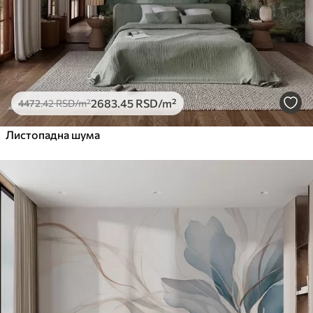
2683
.45
RSD
/m²
4472
.42
RSD
/m²
Листопадна шума