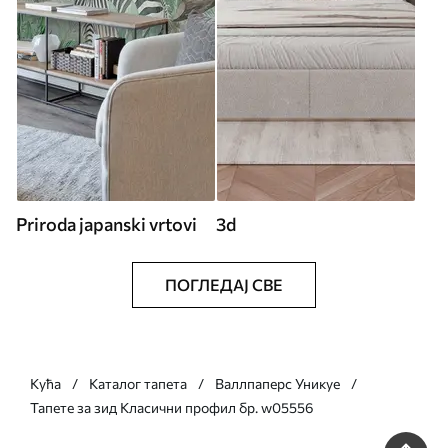
Priroda japanski vrtovi
3d
ПОГЛЕДАЈ СВЕ
Кућа
Каталог тапета
Валлпаперс Уникуе
Тапете за зид Класични профил бр. w05556