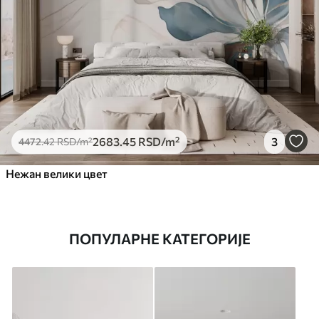
2683
.45
RSD
/m²
3
4472
.42
RSD
/m²
Нежан велики цвет
ПОПУЛАРНЕ КАТЕГОРИЈЕ