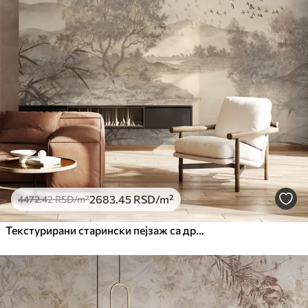
2683
.45
RSD
/m²
4472
.42
RSD
/m²
Текстурирани старински пејзаж са дрветом у близини реке и облачним небом, природна уметност у тоновима сепије