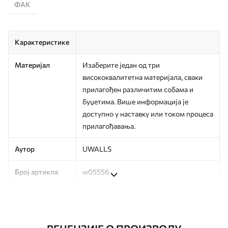
ФАК
Карактеристике
Материјал
Изаберите један од три
висококвалитетна материјала, сваки
прилагођен различитим собама и
буџетима. Више информација је
доступно у наставку или током процеса
прилагођавања.
Аутор
UWALLS
Број артикла
w05556
Производња
Слика се штампа у вашој наведеној
величини, исечена на идентичне траке
ширине до 50 цм.