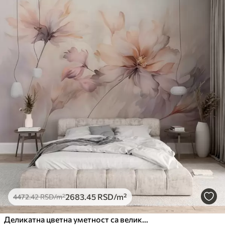
2683
.45
RSD
/m²
4472
.42
RSD
/m²
Деликатна цветна уметност са великим цветовима пастелних боја са прозирним латицама, меким стабљикама и нежном дифузном позадином