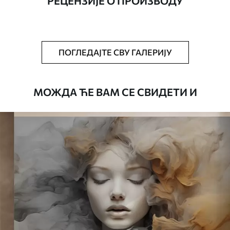
РЕЦЕНЗИЈЕ О ПРОИЗВОДУ
Додатно
Можете додати лак и/или лепак за
тапете.
Чишћење
Тапета се може нежно очистити меким
ПОГЛЕДАЈТЕ СВУ ГАЛЕРИЈУ
сунђером. Позадине са завршном
обрадом лакова могу се очистити
водом.
МОЖДА ЋЕ ВАМ СЕ СВИДЕТИ И
Начин примене
Беспрекорна апликација
Доступни материјали
Стандард
4472
.42
2683
.45
RSD
/m²
Премиум
5525
.00
3315
.00
RSD
/m²