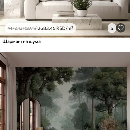
2683
.45
RSD
/m²
5
4472
.42
RSD
/m²
Шармантна шума