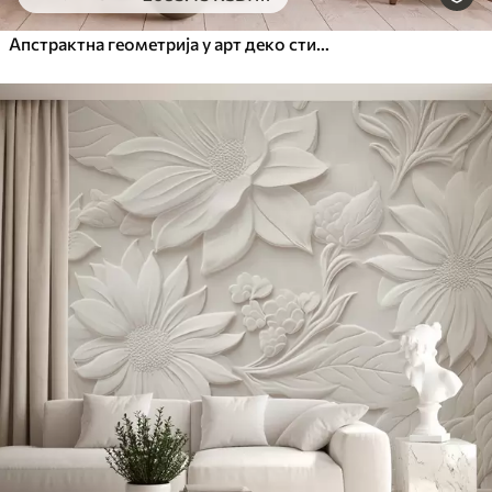
Апстрактна геометрија у арт деко стилу са ретро ефектом