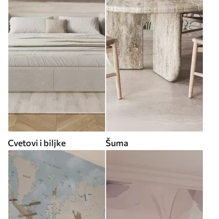
Cvetovi i biljke
Šuma