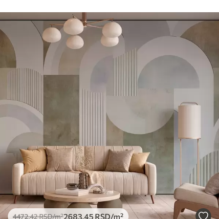
2683
.45
RSD
/m²
4472
.42
RSD
/m²