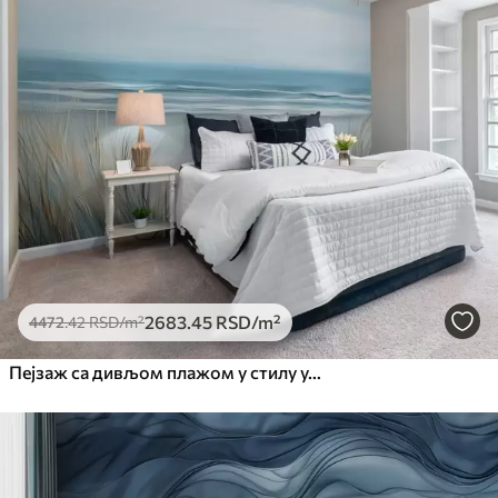
2683
.45
RSD
/m²
4472
.42
RSD
/m²
Пејзаж са дивљом плажом у стилу уљаног сликарства