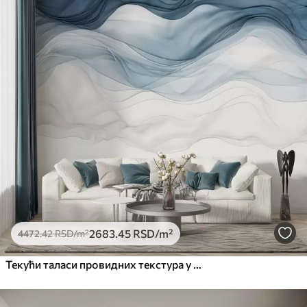
2683
.45
RSD
/m²
4472
.42
RSD
/m²
Текући таласи провидних текстура у нијансама тамно плаве, светлоплаве и беле на светлој позадини