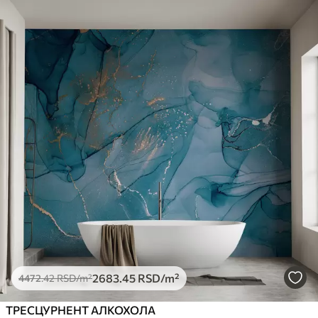
2683
.45
RSD
/m²
4472
.42
RSD
/m²
ТРЕСЦУРНЕНТ АЛКОХОЛА