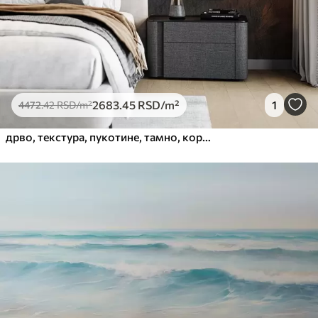
2683
.45
RSD
/m²
1
4472
.42
RSD
/m²
дрво, текстура, пукотине, тамно, кора, површина