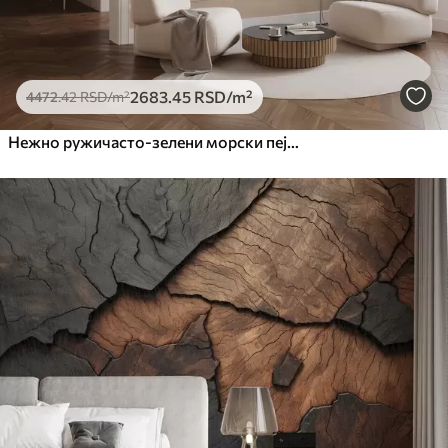
2683
.45
RSD
/m²
4472
.42
RSD
/m²
Нежно ружичасто-зелени морски пејзаж са благим таласима