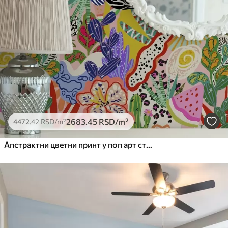
2683
.45
RSD
/m²
4472
.42
RSD
/m²
Апстрактни цветни принт у поп арт стилу