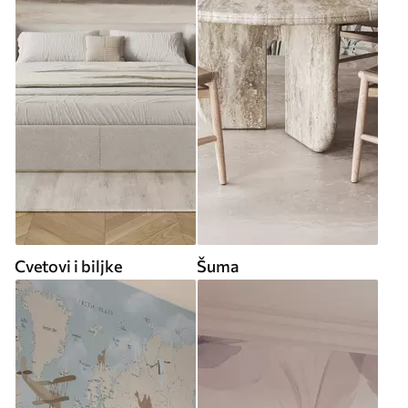
Cvetovi i biljke
Šuma