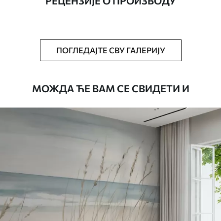
РЕЦЕНЗИЈЕ О ПРОИЗВОДУ
Додатно
Можете додати лак и/или лепак за
тапете.
Чишћење
Тапета се може нежно очистити меким
ПОГЛЕДАЈТЕ СВУ ГАЛЕРИЈУ
сунђером. Позадине са завршном
обрадом лакова могу се очистити
водом.
МОЖДА ЋЕ ВАМ СЕ СВИДЕТИ И
Начин примене
Беспрекорна апликација
Доступни материјали
Стандард
4472
.42
2683
.45
RSD
/m²
Премиум
5525
.00
3315
.00
RSD
/m²