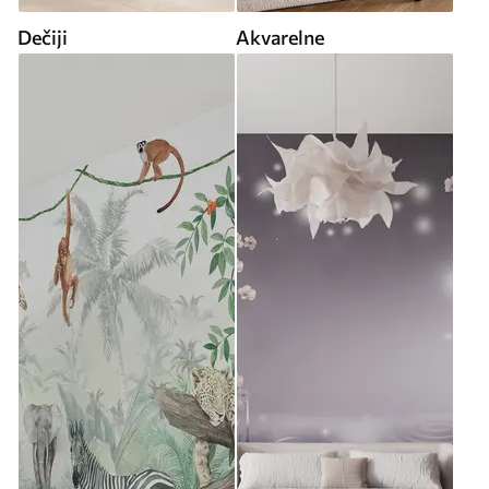
Dečiji
Akvarelne