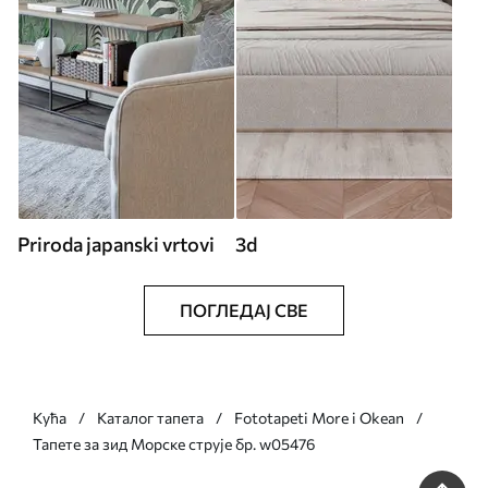
Priroda japanski vrtovi
3d
ПОГЛЕДАЈ СВЕ
Кућа
Каталог тапета
Fototapeti More i Okean
Тапете за зид Морске струје бр. w05476