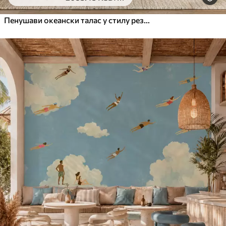
Пенушави океански талас у стилу резаног папира