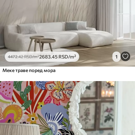
Премиум
6333
.33
3800
.00
RSD
/m²
Peel and Stick
8166
.67
4900
.00
RSD
/m²
2683
.45
RSD
/m²
1
4472
.42
RSD
/m²
Меке траве поред мора