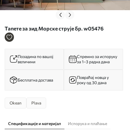
Тапете за зид Морске струје бр. w05476
Позадина по вашој
Спремно за испоруку
величини
за 1–3 радна дана
Повраћај новца у
Бесплатна достава
року од 30 дана
Okean
Plava
Спецификације и материјал
Испорука и плаћање