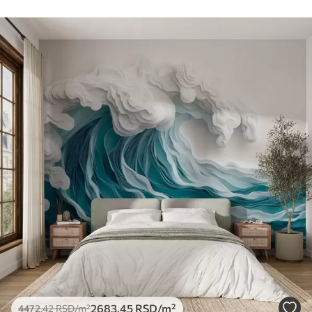
2683
.45
RSD
/m²
4472
.42
RSD
/m²