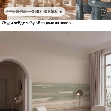
2683
.45
RSD
/m²
4472
.42
RSD
/m²
Људи лебде међу облацима на плавом небу