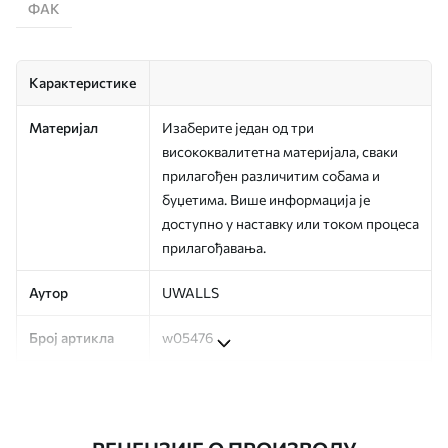
ФАК
Карактеристике
Материјал
Изаберите један од три
висококвалитетна материјала, сваки
прилагођен различитим собама и
буџетима. Више информација је
доступно у наставку или током процеса
прилагођавања.
Аутор
UWALLS
Број артикла
w05476
Производња
Слика се штампа у вашој наведеној
величини, исечена на идентичне траке
ширине до 50 цм.