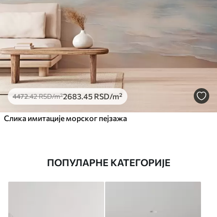
2683
.45
RSD
/m²
4472
.42
RSD
/m²
Слика имитације морског пејзажа
ПОПУЛАРНЕ КАТЕГОРИЈЕ