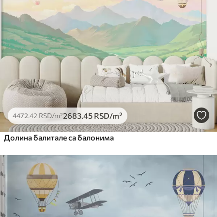
2683
.45
RSD
/m²
4472
.42
RSD
/m²
Долина балитале са балонима