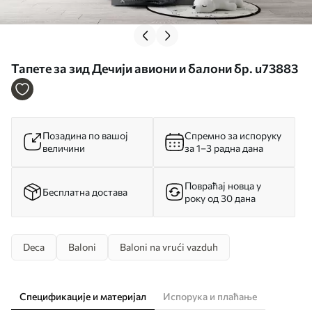
Тапете за зид Дечији авиони и балони бр. u73883
Позадина по вашој
Спремно за испоруку
величини
за 1–3 радна дана
Повраћај новца у
Бесплатна достава
року од 30 дана
Deca
Baloni
Baloni na vrući vazduh
Спецификације и материјал
Испорука и плаћање