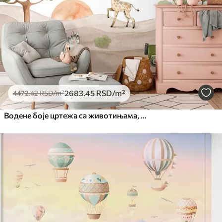
Премиум
6333
.33
3800
.00
RSD
/m²
Peel and Stick
8166
.67
4900
.00
RSD
/m²
2683
.45
RSD
/m²
4472
.42
RSD
/m²
Водене боје цртежа са животињама, балонима, равнином и аутомобилом