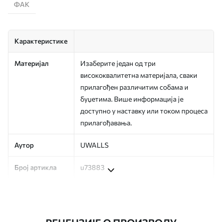
ФАК
Карактеристике
Материјал
Изаберите један од три
висококвалитетна материјала, сваки
прилагођен различитим собама и
буџетима. Више информација је
доступно у наставку или током процеса
прилагођавања.
Аутор
UWALLS
Број артикла
u73883
Производња
Слика се штампа у вашој наведеној
величини, исечена на идентичне траке
ширине до 50 цм.