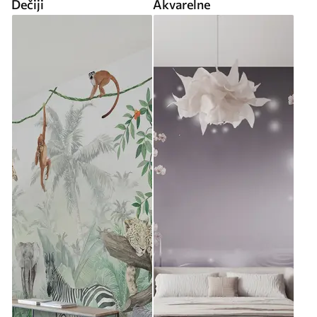
Dečiji
Akvarelne