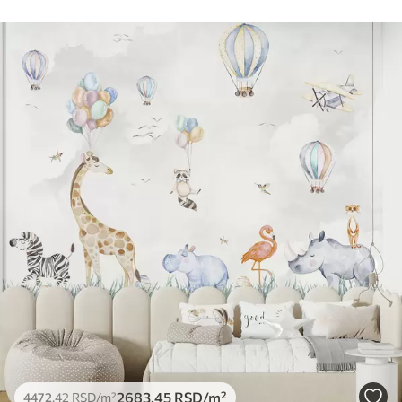
2683
.45
RSD
/m²
4472
.42
RSD
/m²