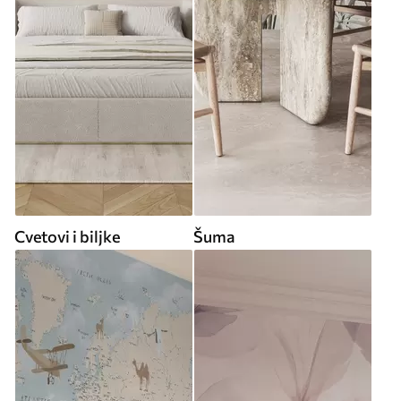
Cvetovi i biljke
Šuma