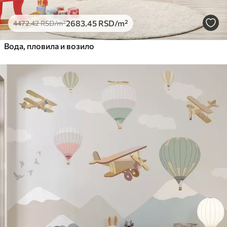
2683
.45
RSD
/m²
4472
.42
RSD
/m²
Вода, пловила и возило