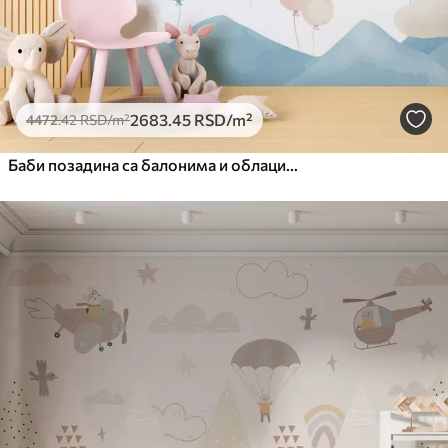
2683
.45
RSD
/m²
4472
.42
RSD
/m²
Баби позадина са балонима и облацима