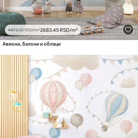
2683
.45
RSD
/m²
4472
.42
RSD
/m²
Авиони, балони и облаци