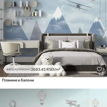
2683
.45
RSD
/m²
4472
.42
RSD
/m²
Планине и балони