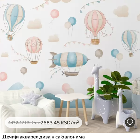
2683
.45
RSD
/m²
4472
.42
RSD
/m²
Дечији акварел дизајн са балонима