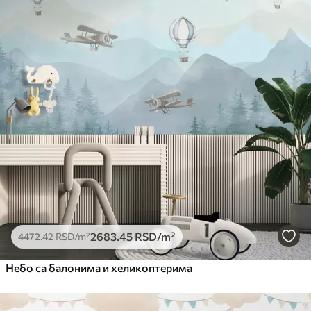
2683
.45
RSD
/m²
4472
.42
RSD
/m²
Небо са балонима и хеликоптерима