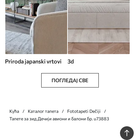
Priroda japanski vrtovi
3d
ПОГЛЕДАЈ СВЕ
Кућа
Каталог тапета
Fototapeti Dečiji
Тапете за зид Дечији авиони и балони бр. u73883