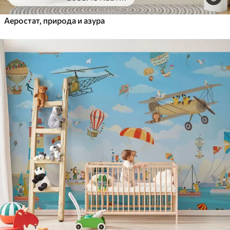
Аеростат, природа и азура