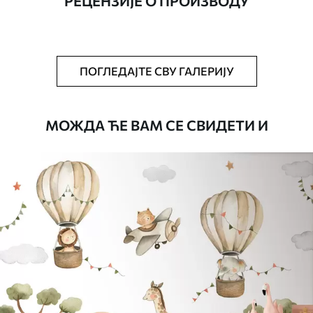
РЕЦЕНЗИЈЕ О ПРОИЗВОДУ
Додатно
Можете додати лак и/или лепак за
тапете.
Чишћење
Тапета се може нежно очистити меким
ПОГЛЕДАЈТЕ СВУ ГАЛЕРИЈУ
сунђером. Позадине са завршном
обрадом лакова могу се очистити
водом.
МОЖДА ЋЕ ВАМ СЕ СВИДЕТИ И
Начин примене
Беспрекорна апликација
Доступни материјали
Стандард
4472
.42
2683
.45
RSD
/m²
Премиум
5525
.00
3315
.00
RSD
/m²