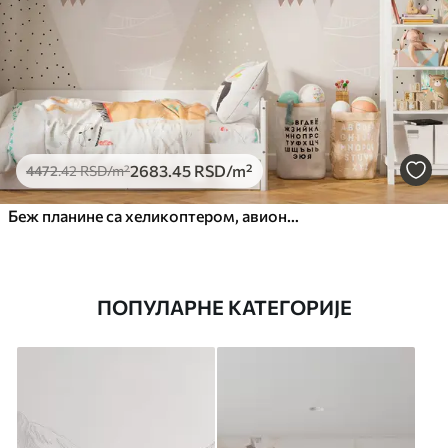
2683
.45
RSD
/m²
4472
.42
RSD
/m²
Беж планине са хеликоптером, авионом и животињама
ПОПУЛАРНЕ КАТЕГОРИЈЕ