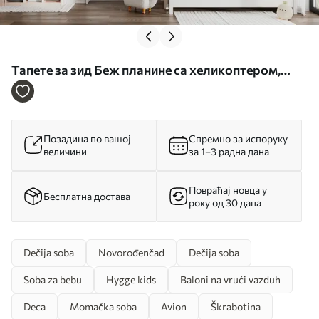
Тапете за зид Беж планине са хеликоптером,
авионом и животињама бр. w00414
Позадина по вашој
Спремно за испоруку
величини
за 1–3 радна дана
Повраћај новца у
Бесплатна достава
року од 30 дана
Dečija soba
Novorođenčad
Dečija soba
Soba za bebu
Hygge kids
Baloni na vrući vazduh
Deca
Momačka soba
Avion
Škrabotina