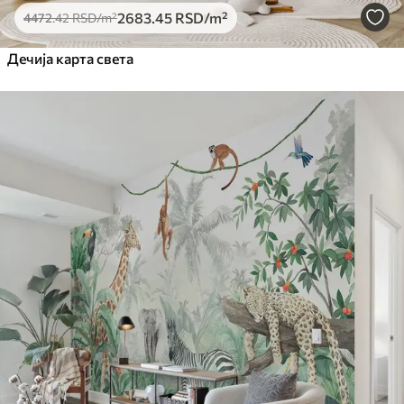
2683
.45
RSD
/m²
4472
.42
RSD
/m²
Дечија карта света