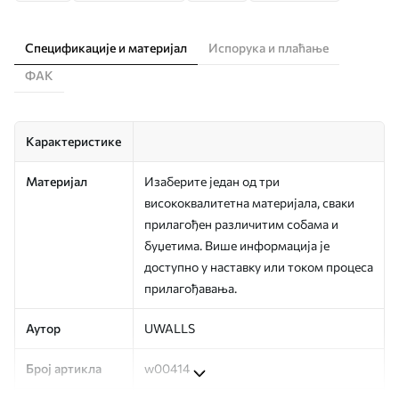
Спецификације и материјал
Испорука и плаћање
ФАК
Карактеристике
Материјал
Изаберите један од три
висококвалитетна материјала, сваки
прилагођен различитим собама и
буџетима. Више информација је
доступно у наставку или током процеса
прилагођавања.
Аутор
UWALLS
Број артикла
w00414