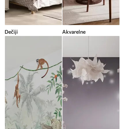
Dečiji
Akvarelne