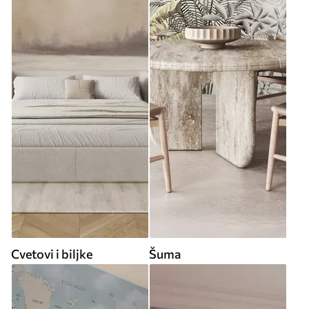
Cvetovi i biljke
Šuma