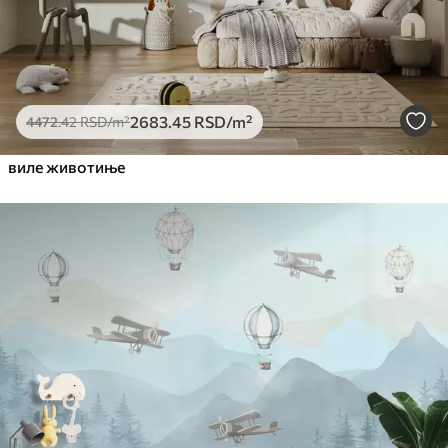
2683
.45
RSD
/m²
4472
.42
RSD
/m²
виле животиње