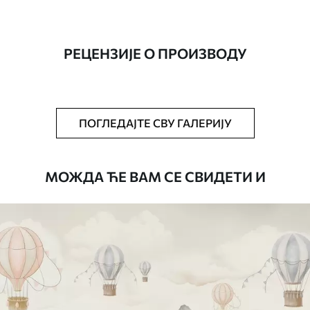
Производња
Слика се штампа у вашој наведеној
величини, исечена на идентичне траке
ширине до 50 цм.
РЕЦЕНЗИЈЕ О ПРОИЗВОДУ
Додатно
Можете додати лак и/или лепак за
тапете.
Чишћење
Тапета се може нежно очистити меким
ПОГЛЕДАЈТЕ СВУ ГАЛЕРИЈУ
сунђером. Позадине са завршном
обрадом лакова могу се очистити
водом.
МОЖДА ЋЕ ВАМ СЕ СВИДЕТИ И
Начин примене
Беспрекорна апликација
Доступни материјали
Стандард
4472
.42
2683
.45
RSD
/m²