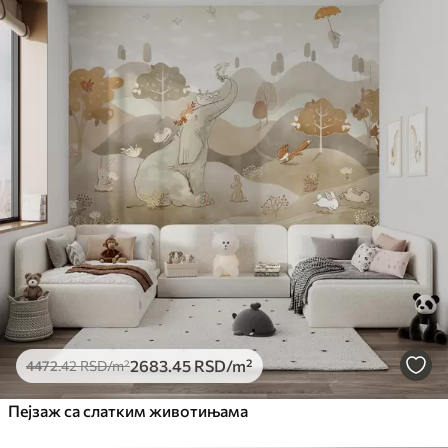
2683
.45
RSD
/m²
4472
.42
RSD
/m²
Пејзаж са слатким животињама