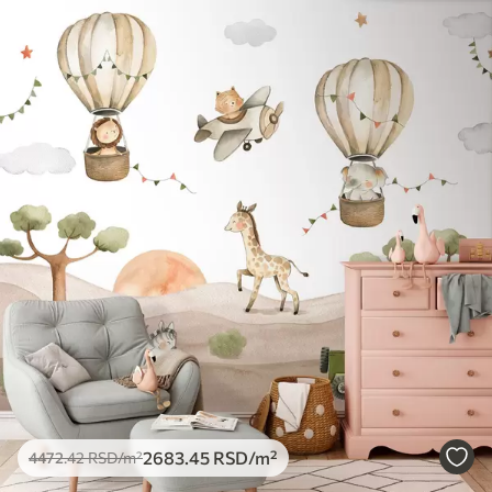
2683
.45
RSD
/m²
4472
.42
RSD
/m²