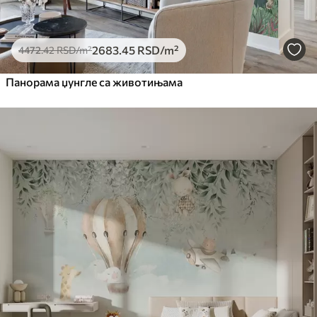
2683
.45
RSD
/m²
4472
.42
RSD
/m²
Панорама џунгле са животињама