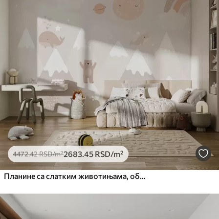
2683
.45
RSD
/m²
4472
.42
RSD
/m²
Планине са слатким животињама, облаци и планете, беж боје