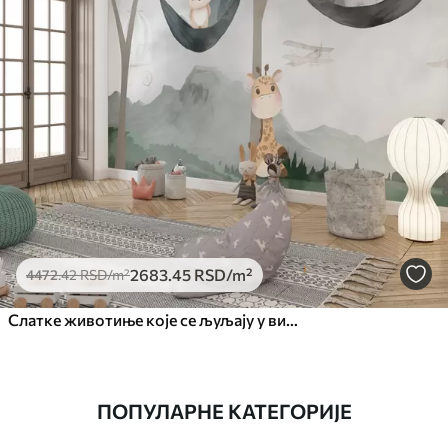
2683
.45
RSD
/m²
4472
.42
RSD
/m²
Слатке животиње које се љуљају у висећој мрежи у шуми
ПОПУЛАРНЕ КАТЕГОРИЈЕ