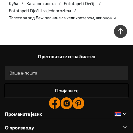
Кућа
Каталог тапета
Fototapeti Dečiji
Fototapeti Dječiji sa Jednorozima
Тапете за зид Беж планине са хеликоптером, авионом и
животињама бр. w00414
Претплатите се на билтен
Пријави се
Промените језик
О производу