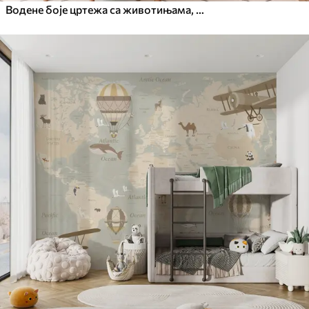
Водене боје цртежа са животињама, балонима, равнином и аутомобилом