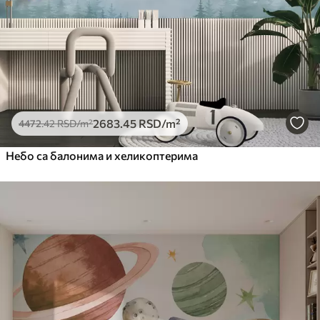
2683
.45
RSD
/m²
4472
.42
RSD
/m²
Небо са балонима и хеликоптерима