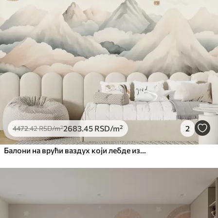
Премиум
5525
.00
3315
.00
RSD
/m²
Премиум
6333
.33
3800
.00
RSD
/m²
Peel and Stick
8166
.67
4900
.00
RSD
/m²
2683
.45
RSD
/m²
2
4472
.42
RSD
/m²
Балони на врући ваздух који лебде изнад планина у неутралним, меким пастелним тоновима