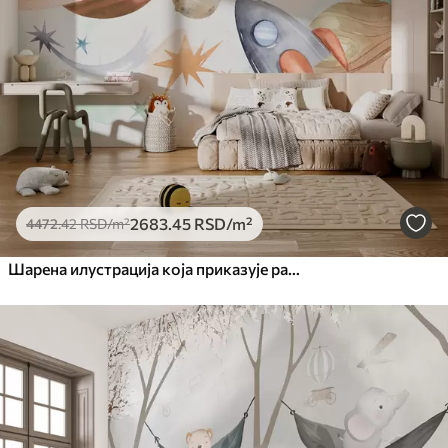
2683
.45
RSD
/m²
4472
.42
RSD
/m²
Шарена илустрација која приказује различите планете и свемирски акварел