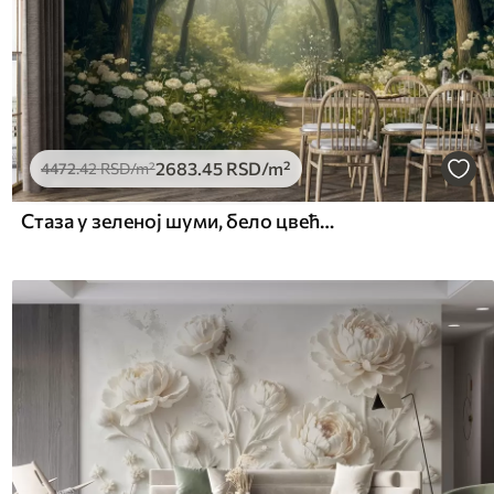
2683
.45
RSD
/m²
4472
.42
RSD
/m²
Стаза у зеленој шуми, бело цвеће, сунчева светлост, цртеж у акрилном стилу