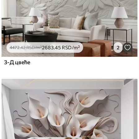
2683
.45
RSD
/m²
2
4472
.42
RSD
/m²
3-Д цвеће