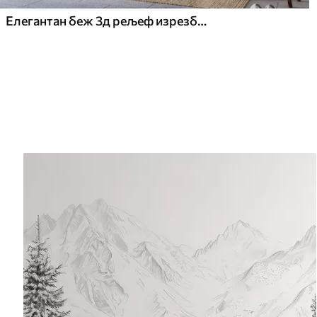
Елегантан беж 3д рељеф изрезбарених љиљана