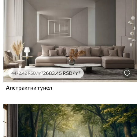
2683
.45
RSD
/m²
4472
.42
RSD
/m²
Апстрактни тунел