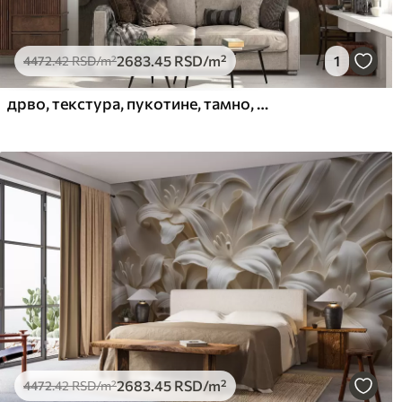
2683
.45
RSD
/m²
1
4472
.42
RSD
/m²
дрво, текстура, пукотине, тамно, кора, површина
2683
.45
RSD
/m²
4472
.42
RSD
/m²