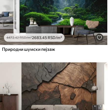
2683
.45
RSD
/m²
4472
.42
RSD
/m²
Природни шумски пејзаж