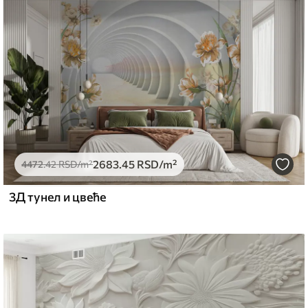
емиум
5
.00
3315
.00
RSD
/m²
2683
.45
RSD
/m²
l and Stick
4472
.42
RSD
/m²
6
.67
4900
.00
RSD
/m²
3Д тунел и цвеће