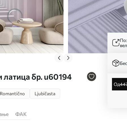
Поз
ве
Бес
и латица бр. u60194
од
44
Romantično
Ljubičasta
ћање
ФАК