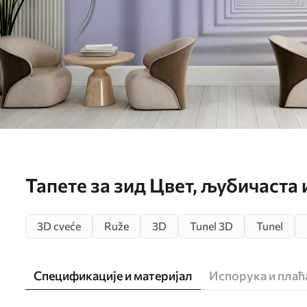
Тапете за зид Цвет, љубичаста 
3D cveće
Ruže
3D
Tunel 3D
Tunel
Спецификације и материјал
Испорука и пла