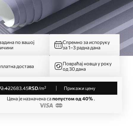
адина по вашој
Спремно за испоруку
личини
за 1–3 радна дана
Повраћај новца у року
платна достава
од 30 дана
72
.42
2683
.45
RSD
/m²
Прикажи цену
Цена је назначена са
попустом од 40%
.