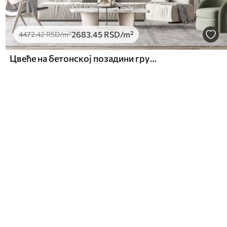
2683
.45
RSD
/m²
4472
.42
RSD
/m²
Цвеће на бетонској позадини грунге стилу