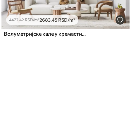
2683
.45
RSD
/m²
4472
.42
RSD
/m²
Волуметријске кале у кремастим тоновима са 3Д ефектом