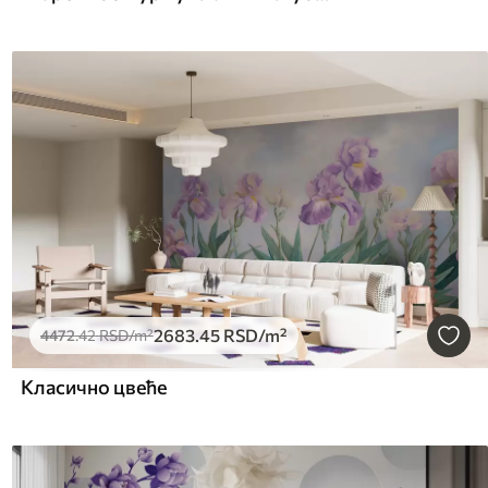
2683
.45
RSD
/m²
4472
.42
RSD
/m²
Класично цвеће