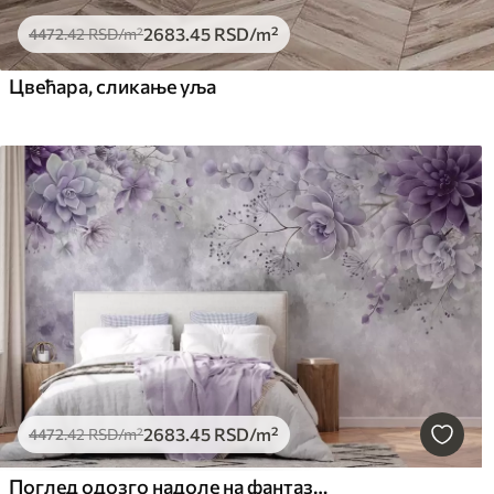
2683
.45
RSD
/m²
4472
.42
RSD
/m²
Цвећара, сликање уља
2683
.45
RSD
/m²
4472
.42
RSD
/m²
Поглед одозго надоле на фантазијско цвеће у ретро стилу, у нијансама љубичасте