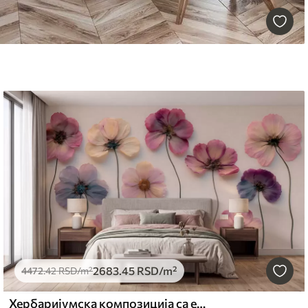
2683
.45
RSD
/m²
4472
.42
RSD
/m²
Хербаријумска композиција са ефектом пресованог цвећа и 3Д текстуром