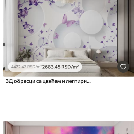
2683
.45
RSD
/m²
4472
.42
RSD
/m²
3Д обрасци са цвећем и лептирима