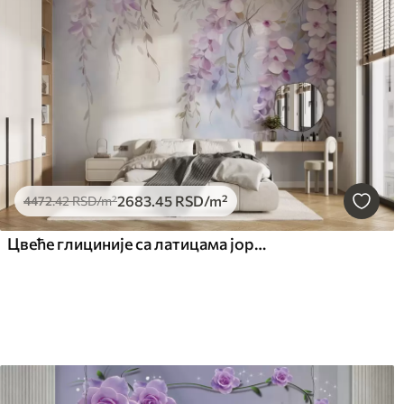
2683
.45
RSD
/m²
4472
.42
RSD
/m²
Цвеће глициније са латицама јоргована и зеленим листовима који виси са грана, нежне пастелне боје, пастелна позадина