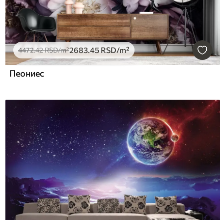
2683
.45
RSD
/m²
4472
.42
RSD
/m²
Пеониес