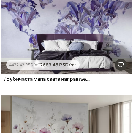
2683
.45
RSD
/m²
4472
.42
RSD
/m²
Љубичаста мапа света направљена од листова банане