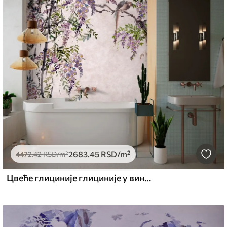
2683
.45
RSD
/m²
4472
.42
RSD
/m²
Цвеће глициније глициније у винтаге стилу