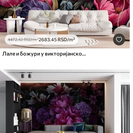
2683
.45
RSD
/m²
4472
.42
RSD
/m²
Лале и божури у викторијанском стилу, у розе и љубичастим бојама