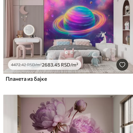
2683
.45
RSD
/m²
4472
.42
RSD
/m²
Планета из бајке