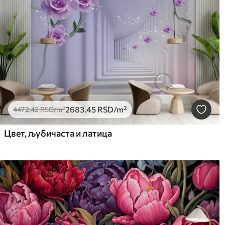
2683
.45
RSD
/m²
4472
.42
RSD
/m²
Цвет, љубичаста и латица