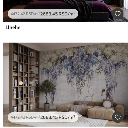
2683
.45
RSD
/m²
4472
.42
RSD
/m²
Цвеће
2683
.45
RSD
/m²
4472
.42
RSD
/m²