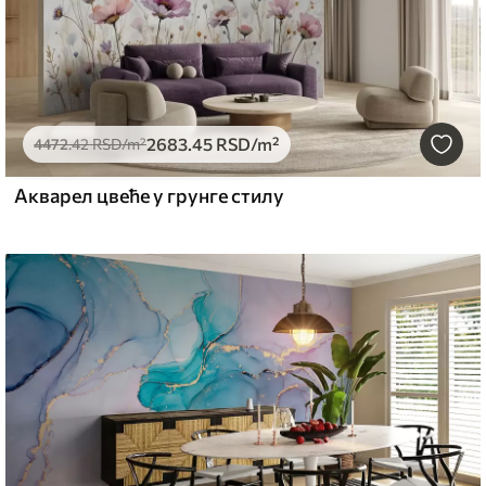
2683
.45
RSD
/m²
4472
.42
RSD
/m²
Акварел цвеће у грунге стилу