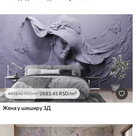
2683
.45
RSD
/m²
4472
.42
RSD
/m²
Жена у шеширу 3Д