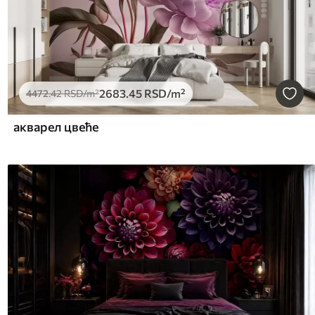
2683
.45
RSD
/m²
4472
.42
RSD
/m²
акварел цвеће