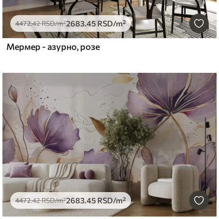
2683
.45
RSD
/m²
4472
.42
RSD
/m²
Мермер - азурно, розе
2683
.45
RSD
/m²
4472
.42
RSD
/m²