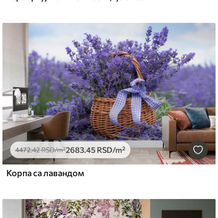
2683
.45
RSD
/m²
4472
.42
RSD
/m²
Корпа са лавандом