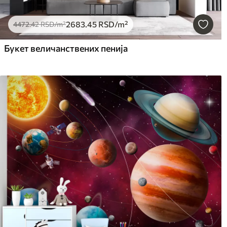
2683
.45
RSD
/m²
4472
.42
RSD
/m²
Букет величанствених пенија