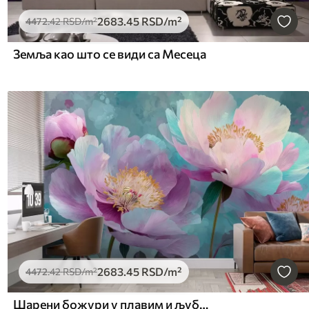
2683
.45
RSD
/m²
4472
.42
RSD
/m²
Земља као што се види са Месеца
2683
.45
RSD
/m²
4472
.42
RSD
/m²
Шарени божури у плавим и љубичастим нијансама