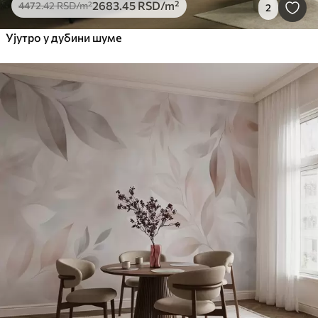
2683
.45
RSD
/m²
4472
.42
RSD
/m²
2
Ујутро у дубини шуме