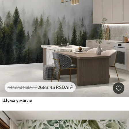
2683
.45
RSD
/m²
4472
.42
RSD
/m²
Шума у ​​магли