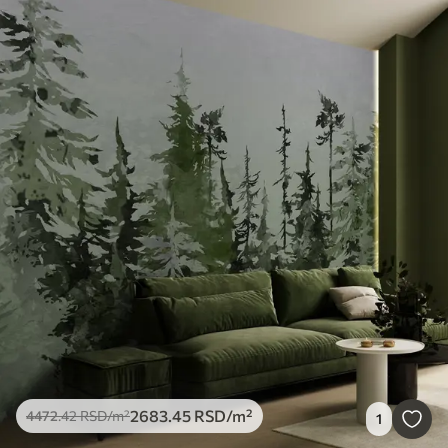
2683
.45
RSD
/m²
4472
.42
RSD
/m²
1