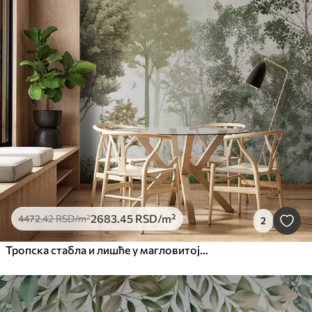
2683
.45
RSD
/m²
4472
.42
RSD
/m²
2
Тропска стабла и лишће у магловитој шуми