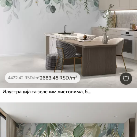
2683
.45
RSD
/m²
4472
.42
RSD
/m²
Илустрација са зеленим листовима, белим цвећем, божуром и гранама