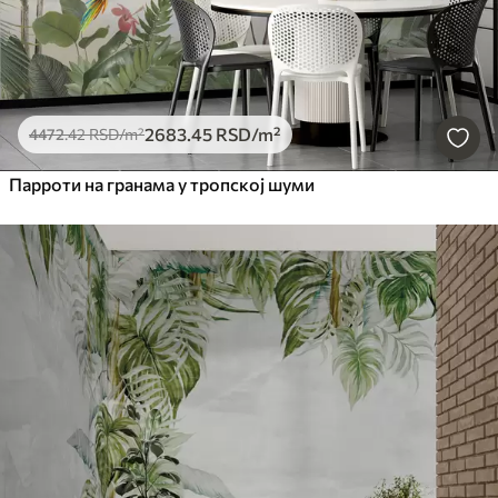
2683
.45
RSD
/m²
4472
.42
RSD
/m²
Парроти на гранама у тропској шуми