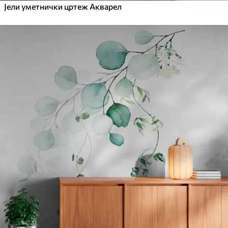
Јели уметнички цртеж Акварел