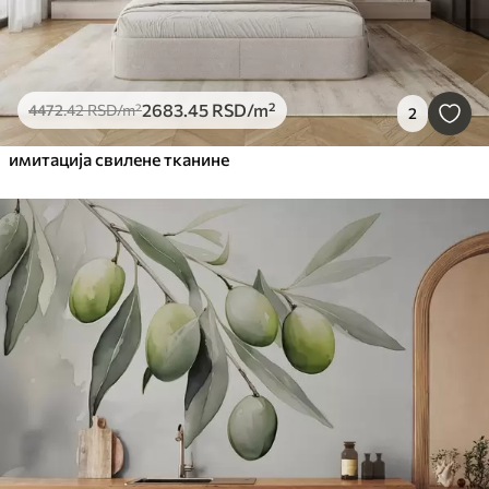
2683
.45
RSD
/m²
4472
.42
RSD
/m²
2
имитација свилене тканине