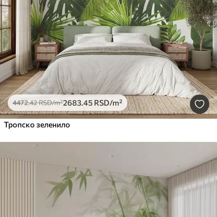
2683
.45
RSD
/m²
4472
.42
RSD
/m²
Тропско зеленило