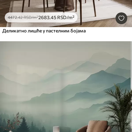
2683
.45
RSD
/m²
4472
.42
RSD
/m²
Деликатно лишће у пастелним бојама