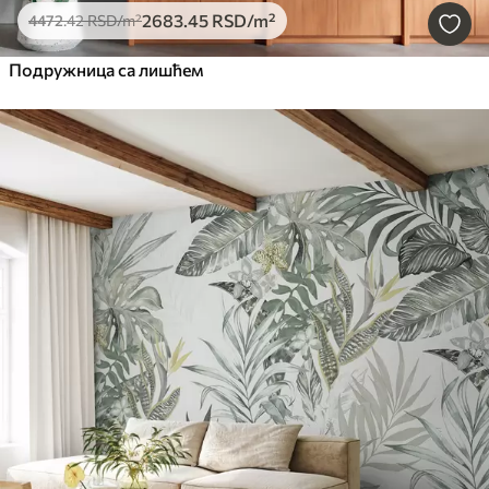
2683
.45
RSD
/m²
4472
.42
RSD
/m²
Подружница са лишћем