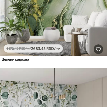
2683
.45
RSD
/m²
4472
.42
RSD
/m²
Зелени мермер