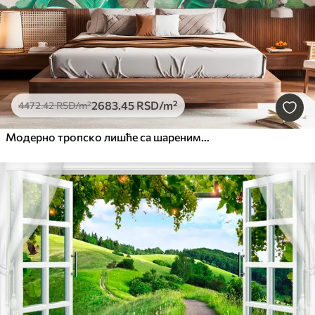
2683
.45
RSD
/m²
4472
.42
RSD
/m²
Модерно тропско лишће са шареним цвећем