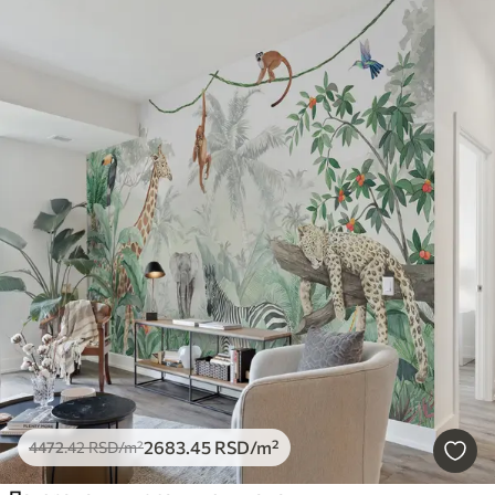
2683
.45
RSD
/m²
4472
.42
RSD
/m²