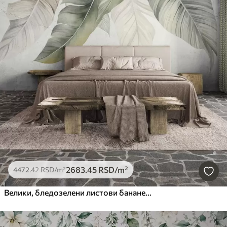
2683
.45
RSD
/m²
4472
.42
RSD
/m²
Велики, бледозелени листови банане са детаљним венама, текстурирана уметност, светла позадина