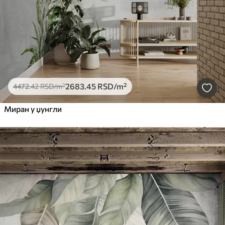
2683
.45
RSD
/m²
4472
.42
RSD
/m²
Миран у џунгли