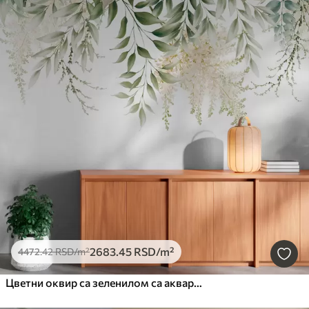
2683
.45
RSD
/m²
4472
.42
RSD
/m²
Цветни оквир са зеленилом са акварелом