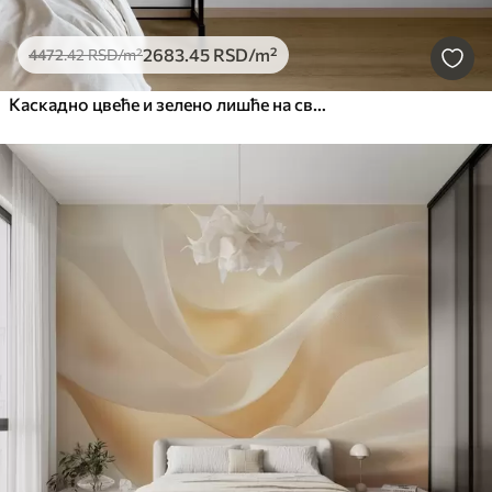
2683
.45
RSD
/m²
4472
.42
RSD
/m²
Каскадно цвеће и зелено лишће на светлој позадини