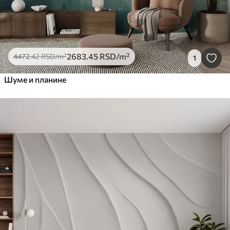
2683
.45
RSD
/m²
4472
.42
RSD
/m²
1
Шуме и планине