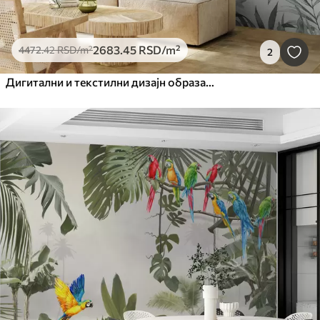
2683
.45
RSD
/m²
4472
.42
RSD
/m²
2
Дигитални и текстилни дизајн образаца