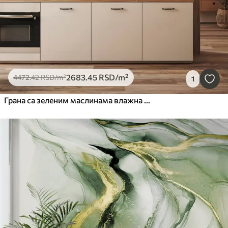
2683
.45
RSD
/m²
4472
.42
RSD
/m²
1
Грана са зеленим маслинама влажна акварел