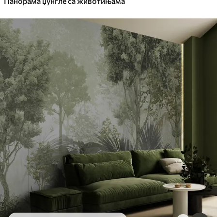
Панорама џунгле са животињама