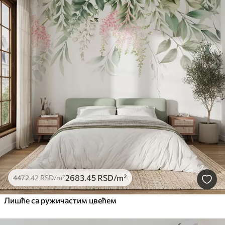
2683
.45
RSD
/m²
4472
.42
RSD
/m²
Лишће са ружичастим цвећем