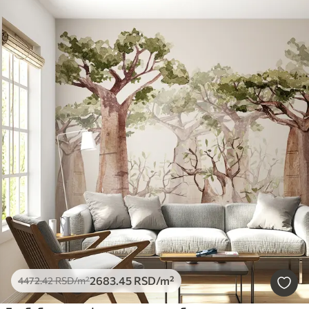
2683
.45
RSD
/m²
4472
.42
RSD
/m²