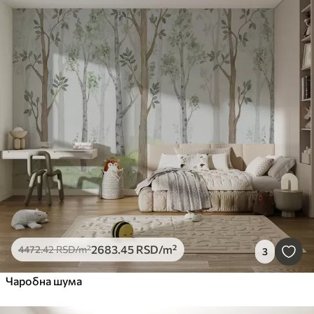
2683
.45
RSD
/m²
4472
.42
RSD
/m²
3
Чаробна шума