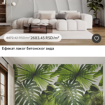
2683
.45
RSD
/m²
4472
.42
RSD
/m²
Ефекат лаког бетонског зида