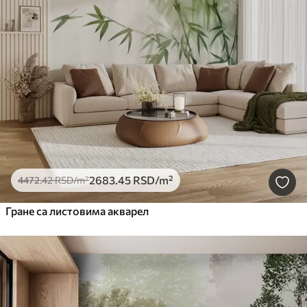
2683
.45
RSD
/m²
4472
.42
RSD
/m²
Гране са листовима акварел