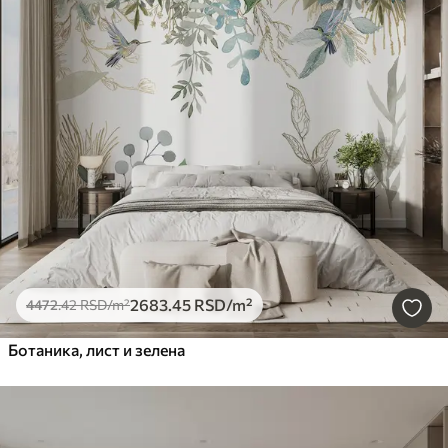
2683
.45
RSD
/m²
4472
.42
RSD
/m²
Ботаника, лист и зелена