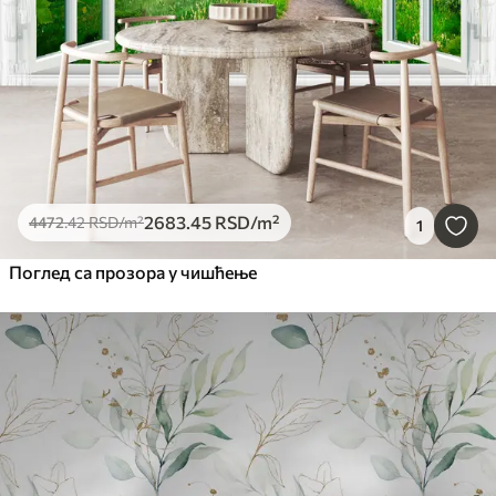
2683
.45
RSD
/m²
4472
.42
RSD
/m²
1
Поглед са прозора у чишћење