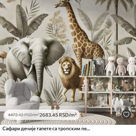
2683
.45
RSD
/m²
4472
.42
RSD
/m²
Сафари дечије тапете са тропским пејзажом и разним животињама у елегантним бојама