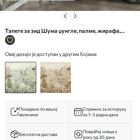
Тапете за зид Шума џунгле, палме, жирафа,
слон, зебра, акварел, зеленило, дрво банане,
цвеће бр. w00089
Овај дизајн је доступан у другим бојама:
Позадина по вашој
Спремно за испоруку
величини
за 1–3 радна дана
Повраћај новца у
Бесплатна достава
року од 30 дана