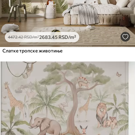
2683
.45
RSD
/m²
4472
.42
RSD
/m²
Слатке тропске животиње