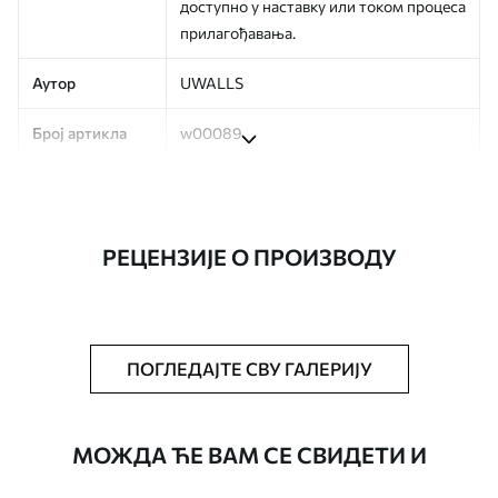
доступно у наставку или током процеса
прилагођавања.
Аутор
UWALLS
Број артикла
w00089
Производња
Слика се штампа у вашој наведеној
величини, исечена на идентичне траке
ширине до 50 цм.
РЕЦЕНЗИЈЕ О ПРОИЗВОДУ
Додатно
Можете додати лак и/или лепак за
тапете.
Чишћење
Тапета се може нежно очистити меким
ПОГЛЕДАЈТЕ СВУ ГАЛЕРИЈУ
сунђером. Позадине са завршном
обрадом лакова могу се очистити
водом.
МОЖДА ЋЕ ВАМ СЕ СВИДЕТИ И
Начин примене
Беспрекорна апликација