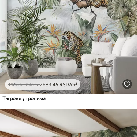
2683
.45
RSD
/m²
4472
.42
RSD
/m²
Тигрови у тропима