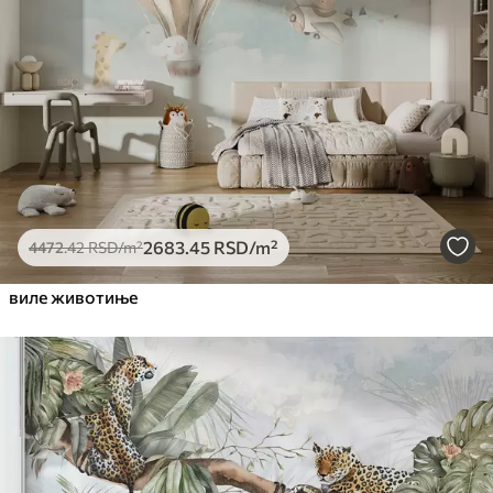
2683
.45
RSD
/m²
4472
.42
RSD
/m²
виле животиње