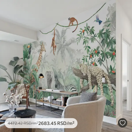
Доступни материјали
Стандард
4472
.42
2683
.45
RSD
/m²
Премиум
5525
.00
3315
.00
RSD
/m²
Премиум
6333
.33
3800
.00
RSD
/m²
Peel and Stick
8166
.67
4900
.00
RSD
/m²
2683
.45
RSD
/m²
4472
.42
RSD
/m²