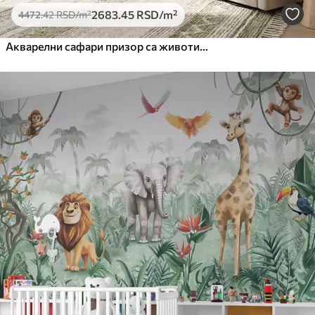
2683
.45
RSD
/m²
4472
.42
RSD
/m²
Акварелни сафари призор са животињама у нежним пастелним тоновима, укључујући жирафу, слонића, зебру и младунче лава