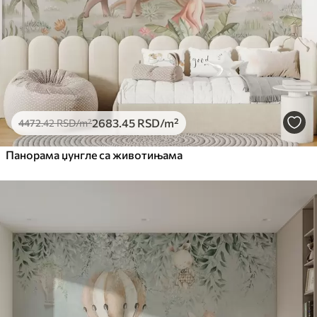
2683
.45
RSD
/m²
4472
.42
RSD
/m²
Панорама џунгле са животињама