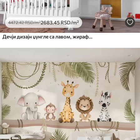
2683
.45
RSD
/m²
4472
.42
RSD
/m²
Дечји дизајн џунгле са лавом, жирафом, слоном и папагајем