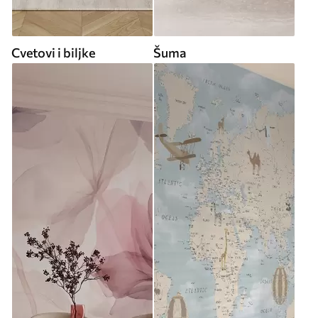
Cvetovi i biljke
Šuma