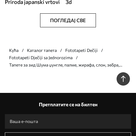
Priroda japanski vrtovi
3d
ПОГЛЕДАЈ СВЕ
Кућа
Каталог тапета
Fototapeti Dečiji
Fototapeti Dječiji sa Jednorozima
Тапете за зид Шума џунгле, палме, жирафа, слон, зебра,
акварел, зеленило, дрво банане, цвеће бр. w00089
Претплатите се на билтен