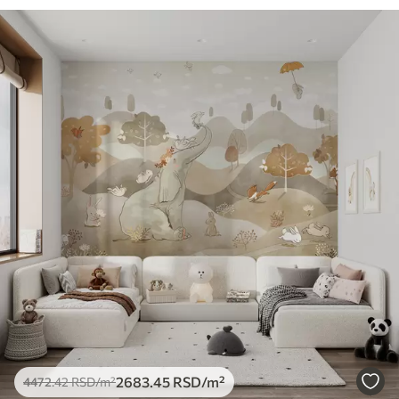
2683
.45
RSD
/m²
4472
.42
RSD
/m²