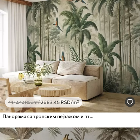
2683
.45
RSD
/m²
4472
.42
RSD
/m²
Панорама са тропским пејзажом и птицама