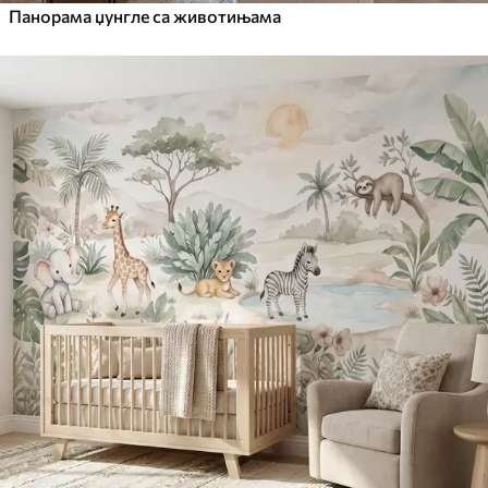
Панорама џунгле са животињама