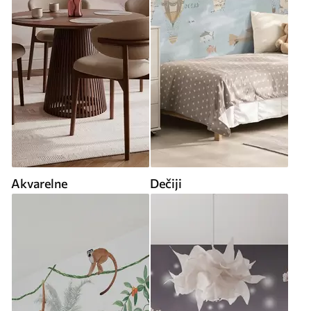
Akvarelne
Dečiji