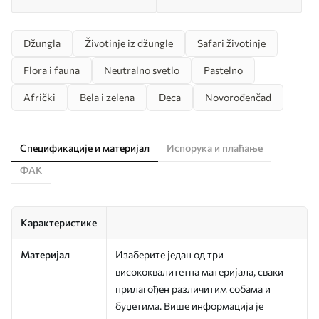
Džungla
Životinje iz džungle
Safari životinje
Flora i fauna
Neutralno svetlo
Pastelno
Afrički
Bela i zelena
Deca
Novorođenčad
Спецификације и материјал
Испорука и плаћање
ФАК
Карактеристике
Материјал
Изаберите један од три
висококвалитетна материјала, сваки
прилагођен различитим собама и
буџетима. Више информација је