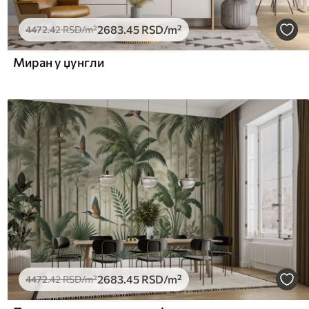
2683
.45
RSD
/m²
4472
.42
RSD
/m²
Миран у џунгли
2683
.45
RSD
/m²
4472
.42
RSD
/m²