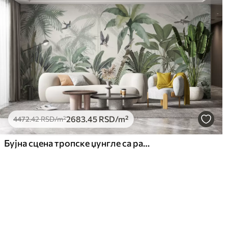
2683
.45
RSD
/m²
4472
.42
RSD
/m²
Бујна сцена тропске џунгле са разним палмама, великим лишћем и шареним цвећем у првом плану