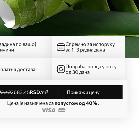
адина по вашој
Спремно за испоруку
личини
за 1–3 радна дана
Повраћај новца у року
платна достава
од 30 дана
72
.42
2683
.45
RSD
/m²
Прикажи цену
Цена је назначена са
попустом од 40%
.