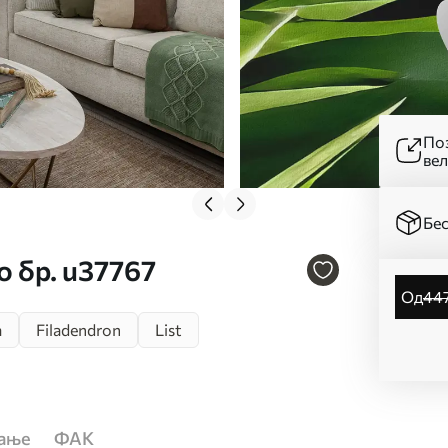
Поз
ве
Бес
о бр. u37767
од
44
a
Filadendron
List
ћање
ФАК