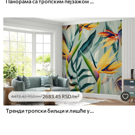
Панорама са тропским пејзажом и птицама
2683
.45
RSD
/m²
4472
.42
RSD
/m²
Тренди тропски биљци и лишће у светлу бојом