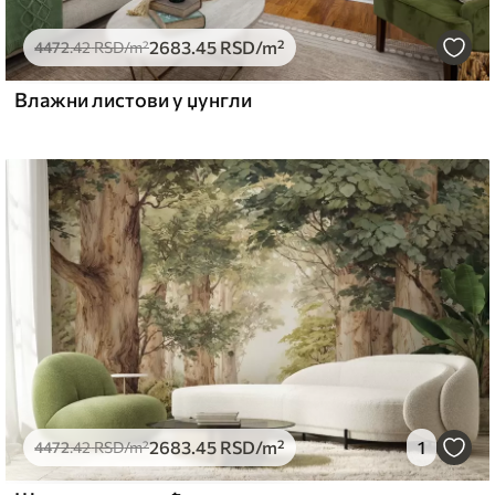
2683
.45
RSD
/m²
4472
.42
RSD
/m²
Влажни листови у џунгли
2683
.45
RSD
/m²
1
4472
.42
RSD
/m²