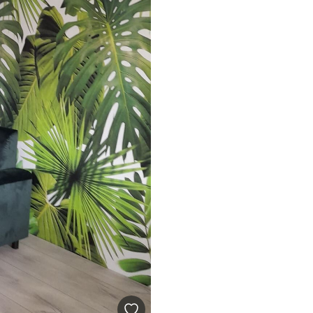
могу се очистити водом.
емиум
5
.00
3315
.00
RSD
/m²
l and Stick
6
.67
4900
.00
RSD
/m²