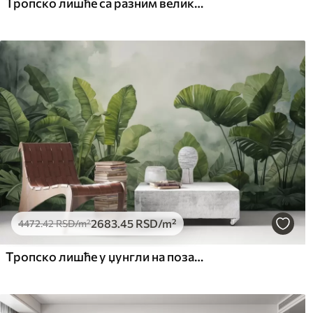
Тропско лишће са разним великим зеленим листовима, укључујући лишће банане, палмино лишће и друге егзотичне биљне врсте
2683
.45
RSD
/m²
4472
.42
RSD
/m²
Тропско лишће у џунгли на позадини влажне магле акварела