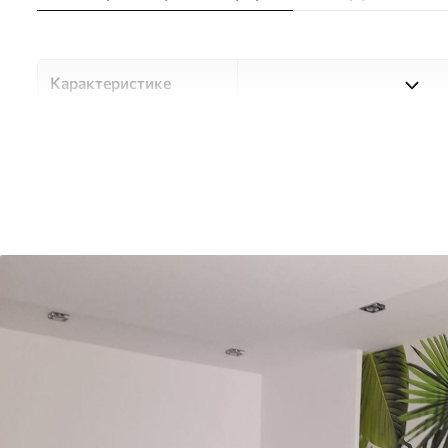
Карактеристике
Материјал
Изаберите један од три ви
прилагођен различитим со
доступно у наставку или 
Аутор
UWALLS
Број артикла
u37767
Производња
Слика се штампа у вашој н
траке ширине до 50 цм.
Додатно
Можете додати лак и/или л
Чишћење
Тапета се може нежно очи