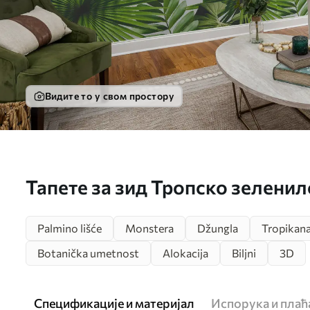
Видите то у свом простору
Тапете за зид Тропско зеленил
Palmino lišće
Monstera
Džungla
Tropikan
Botanička umetnost
Alokacija
Biljni
3D
Спецификације и материјал
Испорука и пла