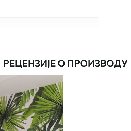
сококвалитетна материјала, сваки
бама и буџетима. Више информација је
током процеса прилагођавања.
РЕЦЕНЗИЈЕ О ПРОИЗВОДУ
аведеној величини, исечена на идентичне
епак за тапете.
стити меким сунђером. Позадине са