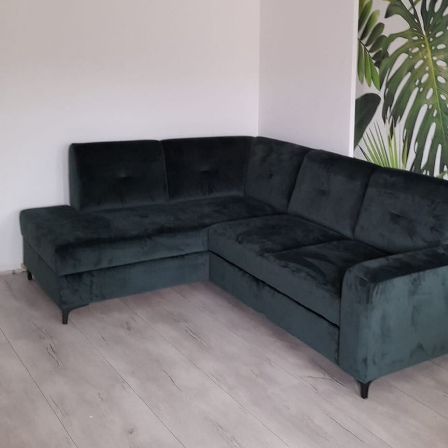
завршном обрадом лакова 
Начин примене
Беспрекорна апликација
Доступни материјали
Стандард
Пр
4472
.42
552
2683
.45
RSD
/m²
Премиум
Pee
6333
.33
816
3800
.00
RSD
/m²