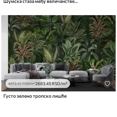
Шумска стаза међу величанственим дрвећем у акварелном стилу
2683
.45
RSD
/m²
4472
.42
RSD
/m²
Густо зелено тропско лишће