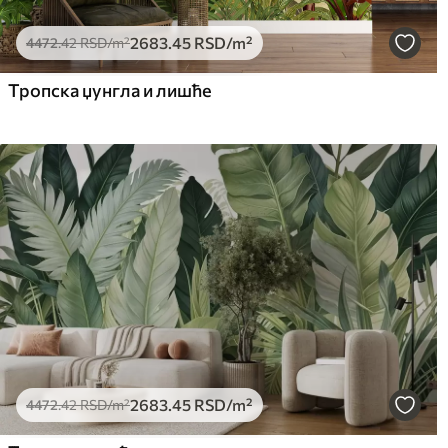
2683
.45
RSD
/m²
4472
.42
RSD
/m²
Тропска џунгла и лишће
2683
.45
RSD
/m²
4472
.42
RSD
/m²