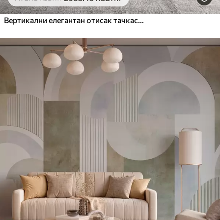
Вертикални елегантан отисак тачкастог венца на беж текстурираној позадини, стварајући осећај дубине и покрета