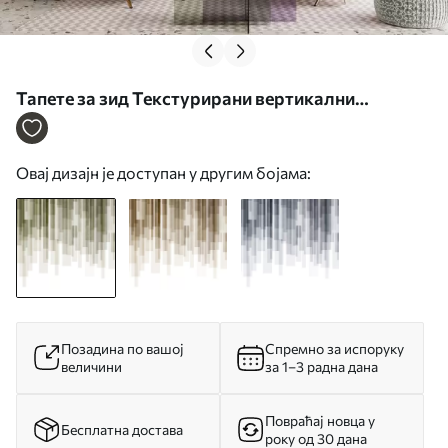
Тапете за зид Текстурирани вертикални
правоугаоници различите транспарентности и
нијанси зелене, апстрактна уметност бр. w09889
Овај дизајн је доступан у другим бојама:
Позадина по вашој
Спремно за испоруку
величини
за 1–3 радна дана
Повраћај новца у
Бесплатна достава
року од 30 дана