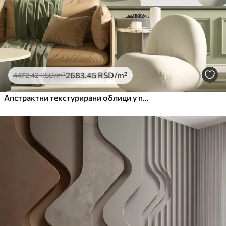
2683
.45
RSD
/m²
4472
.42
RSD
/m²
Апстрактни текстурирани облици у пригушеним зеленим и беж бојама, са меким ивицама и преклапајућим слојевима