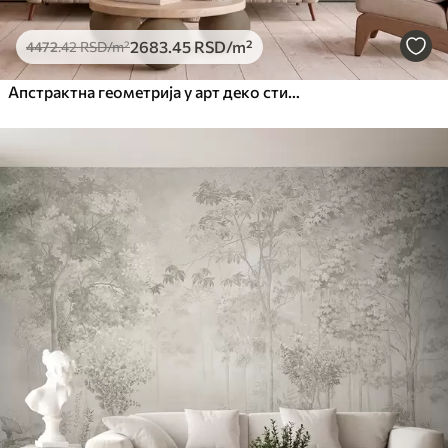
2683
.45
RSD
/m²
4472
.42
RSD
/m²
Апстрактна геометрија у арт деко стилу са ретро ефектом