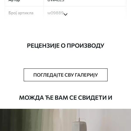
Број артикла
w09889
Производња
Слика се штампа у вашој наведеној
величини, исечена на идентичне траке
ширине до 50 цм.
РЕЦЕНЗИЈЕ О ПРОИЗВОДУ
Додатно
Можете додати лак и/или лепак за
тапете.
Чишћење
Тапета се може нежно очистити меким
ПОГЛЕДАЈТЕ СВУ ГАЛЕРИЈУ
сунђером. Позадине са завршном
обрадом лакова могу се очистити
водом.
МОЖДА ЋЕ ВАМ СЕ СВИДЕТИ И
Начин примене
Беспрекорна апликација
Доступни материјали