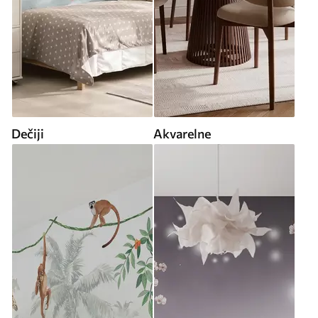
Dečiji
Akvarelne