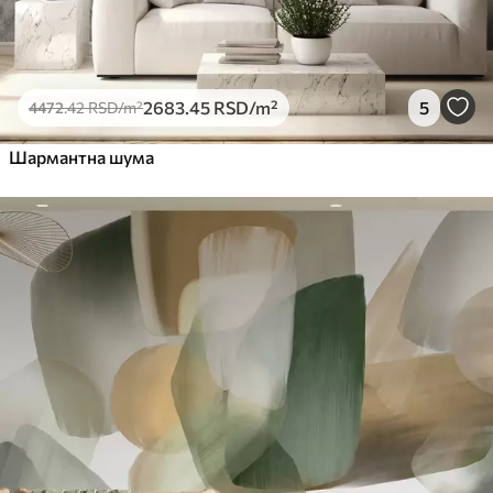
2683
.45
RSD
/m²
5
4472
.42
RSD
/m²
Шармантна шума