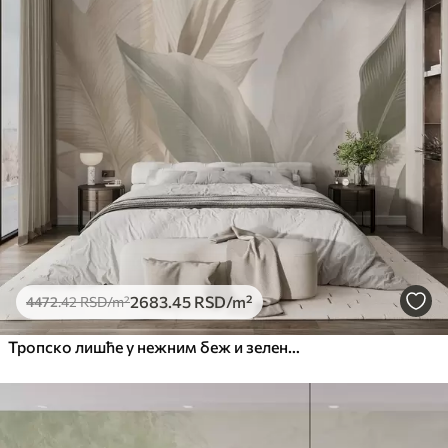
2683
.45
RSD
/m²
4472
.42
RSD
/m²
Тропско лишће у нежним беж и зеленим тоновима, са ефектом акварела и нежним прелазима боја