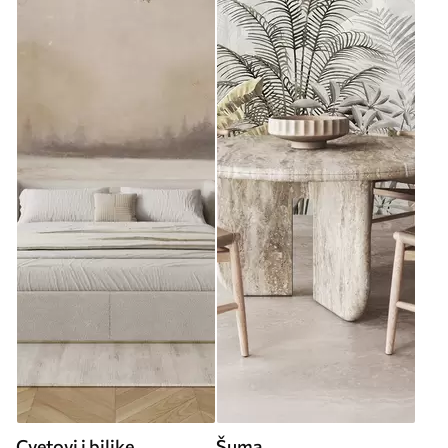
Cvetovi i biljke
Šuma