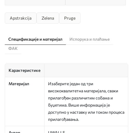
Apstrakcija
Zelena
Pruge
Спецификације и материјал
Испорука и плаћање
ФАК
Карактеристике
Материјал
Изаберите један од три
висококвалитетна материјала, сваки
прилагођен различитим собама и
буџетима. Више информација је
доступно у наставку или током процеса
прилагођавања.
Аутор
UWALLS