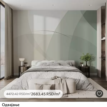
2683
.45
RSD
/m²
4472
.42
RSD
/m²
Одвајање