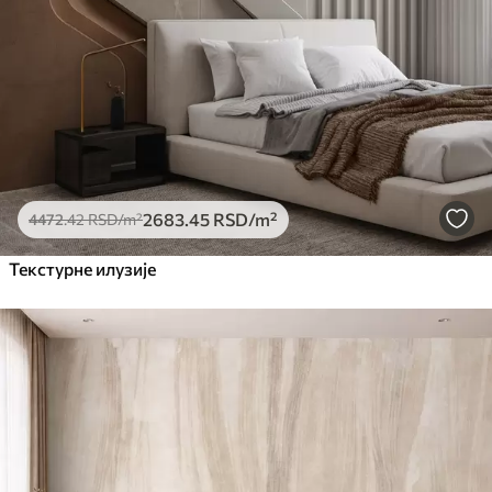
2683
.45
RSD
/m²
4472
.42
RSD
/m²
Текстурне илузије