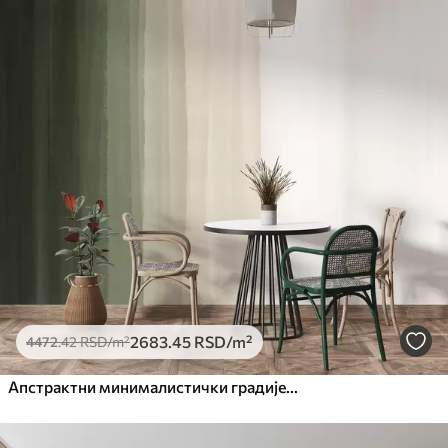
Стандард
4472
.42
2683
.45
RSD
/m²
Премиум
5525
.00
3315
.00
RSD
/m²
Премиум
6333
.33
3800
.00
RSD
/m²
Peel and Stick
8166
.67
4900
.00
RSD
/m²
2683
.45
RSD
/m²
4472
.42
RSD
/m²
Апстрактни минималистички градијент принт са вертикалним пругама тамнозелене, беж и беле боје