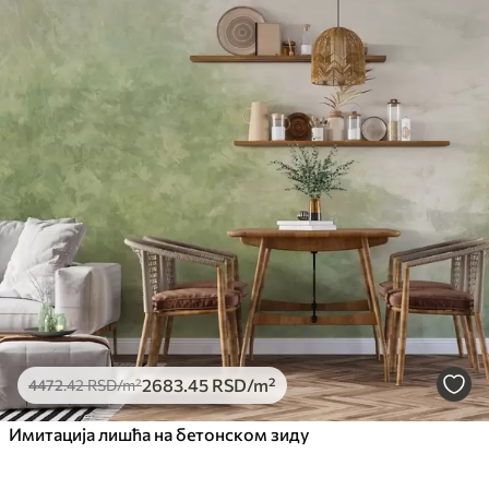
2683
.45
RSD
/m²
4472
.42
RSD
/m²
Имитација лишћа на бетонском зиду