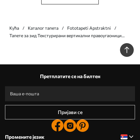
Кућа
Каталог тапета
Fototapeti Apstraktni
Тапете за зид Текстурирани вертикални правоугаоници
различите транспарентности и нијанси зелене, апстрактна
уметност бр. w09889
Претплатите се на билтен
Пријави се
Промените језик