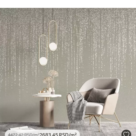
2683
.45
RSD
/m²
4472
.42
RSD
/m²