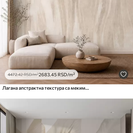
2683
.45
RSD
/m²
4472
.42
RSD
/m²
Лагана апстрактна текстура са меким вертикалним прелазима у кремастим нијансама