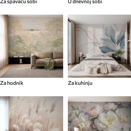
Za spavaću sobi
U dnevnoj sobi
Za hodnik
Za kuhinju