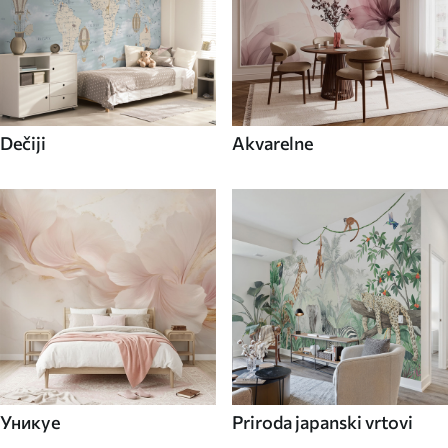
Dečiji
Akvarelne
Уникуе
Priroda japanski vrtovi