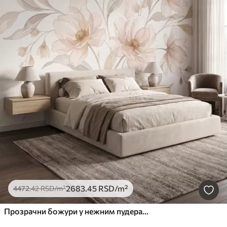
2683
.45
RSD
/m²
4472
.42
RSD
/m²
Прозрачни божури у нежним пудерасто-беж тоновима