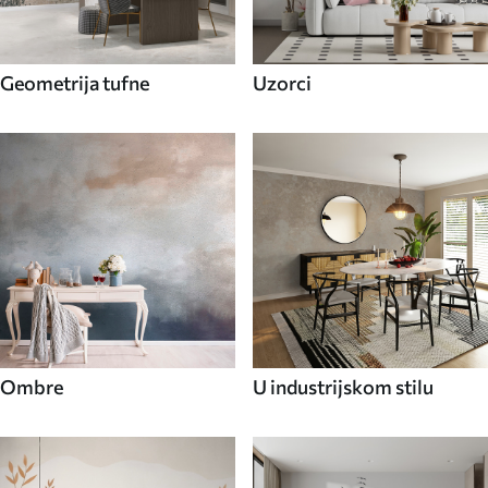
Geometrija tufne
Uzorci
Ombre
U industrijskom stilu