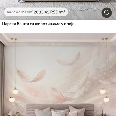
2683
.45
RSD
/m²
4472
.42
RSD
/m²
Царска башта са животињама у оријенталном стилу — мајмуном, леопардом, тигром, пауном и чапљом