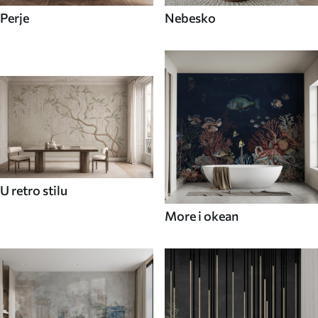
Perje
Nebesko
U retro stilu
More i okean