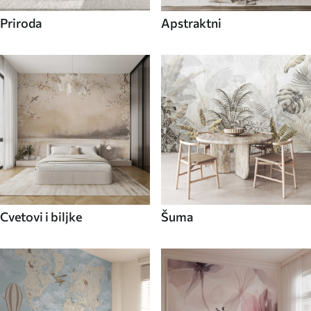
Priroda
Apstraktni
Cvetovi i biljke
Šuma