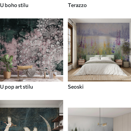
U boho stilu
Terazzo
U pop art stilu
Seoski