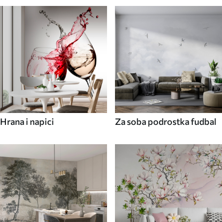
Hrana i napici
Za soba podrostka fudbal