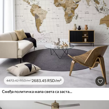
2683
.45
RSD
/m²
4472
.42
RSD
/m²
Смеђа политичка мапа света са заставама на енглеском језику