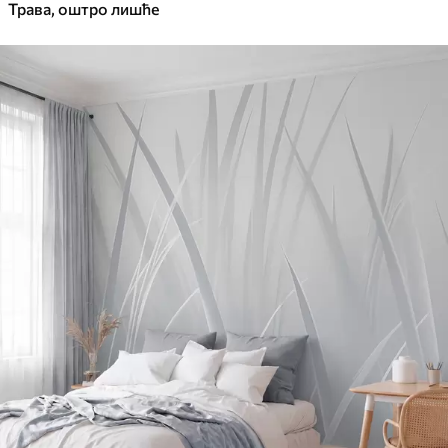
Трава, оштро лишће