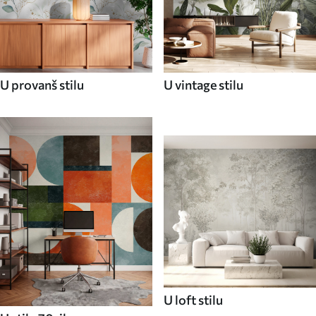
U provanš stilu
U vintage stilu
U loft stilu