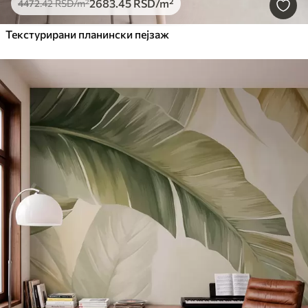
2683
.45
RSD
/m²
4472
.42
RSD
/m²
Текстурирани планински пејзаж