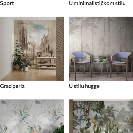
Sport
U minimalističkom stilu
Grad pariz
U stilu hugge