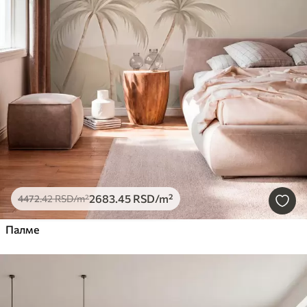
2683
.45
RSD
/m²
4472
.42
RSD
/m²
Палме