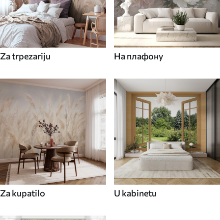
Za trpezariju
На плафону
Za kupatilo
U kabinetu