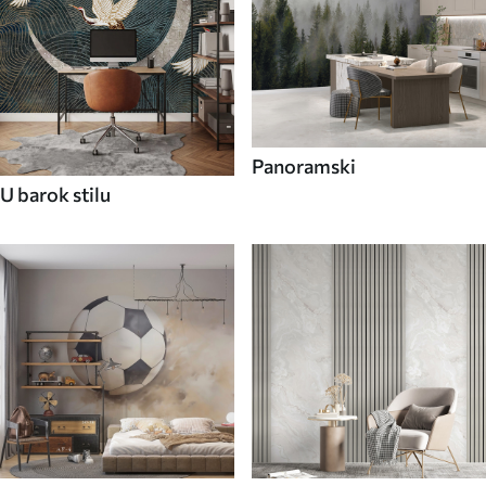
Panoramski
U barok stilu