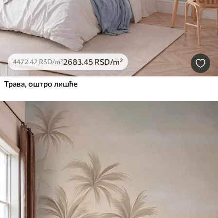
2683
.45
RSD
/m²
4472
.42
RSD
/m²
Трава, оштро лишће