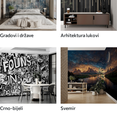
Gradovi i države
Arhitektura lukovi
Crno-bijeli
Svemir