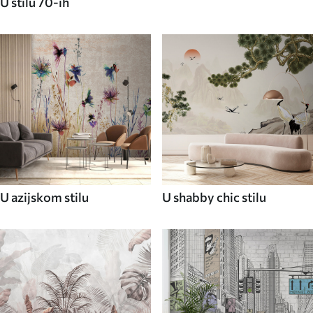
U stilu 70-ih
U azijskom stilu
U shabby chic stilu