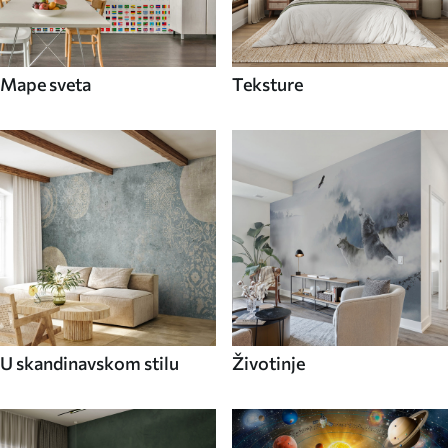
Mape sveta
Teksture
U skandinavskom stilu
Životinje