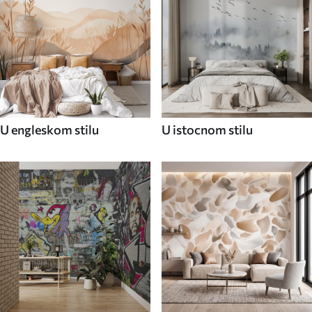
U engleskom stilu
U istocnom stilu