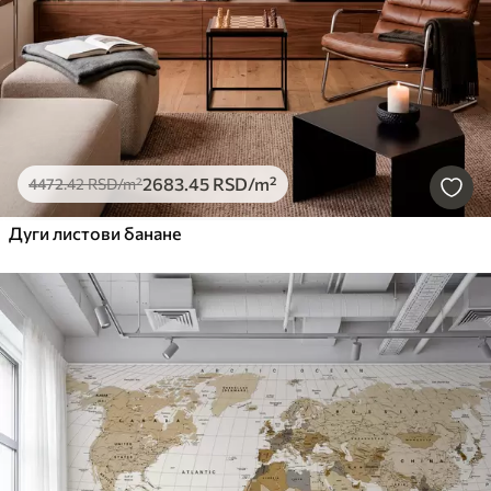
2683
.45
RSD
/m²
4472
.42
RSD
/m²
Дуги листови банане