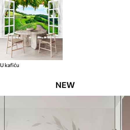
U kafiću
NEW