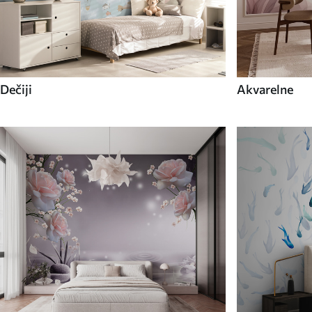
Dečiji
Akvarelne