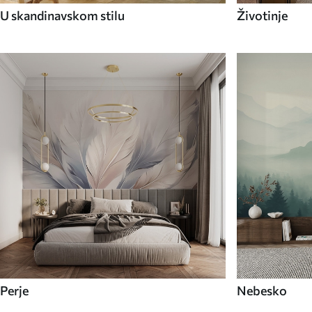
U skandinavskom stilu
Životinje
Perje
Nebesko