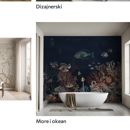
Dizajnerski
More i okean