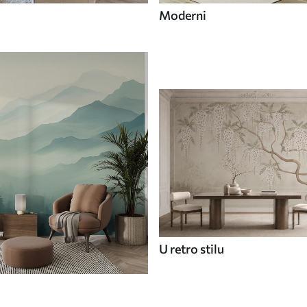
Moderni
U retro stilu