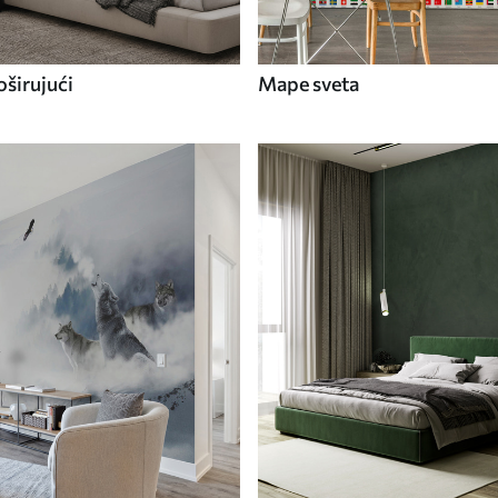
širujući
Mape sveta