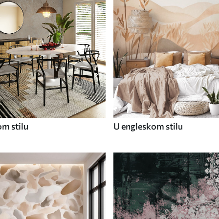
om stilu
U engleskom stilu