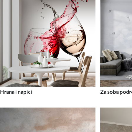
Hrana i napici
Za soba podr