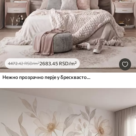
2683
.45
RSD
/m²
4472
.42
RSD
/m²
Нежно прозрачно перје у бресквасто-ружичастој измаглици са сјајем