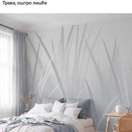
Трава, оштро лишће