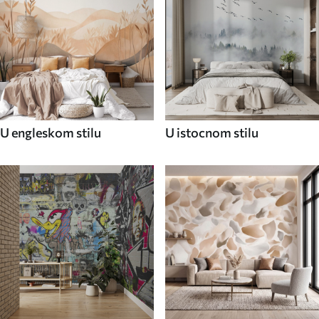
U engleskom stilu
U istocnom stilu