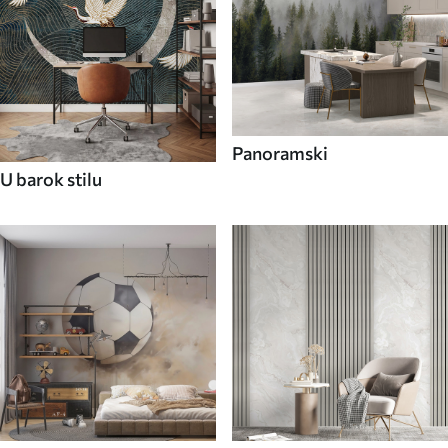
Panoramski
U barok stilu