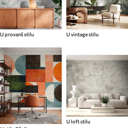
U provanš stilu
U vintage stilu
U loft stilu