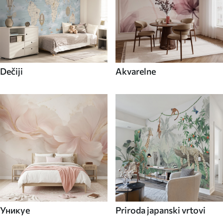
Dečiji
Akvarelne
Уникуе
Priroda japanski vrtovi