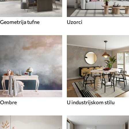
Geometrija tufne
Uzorci
Ombre
U industrijskom stilu