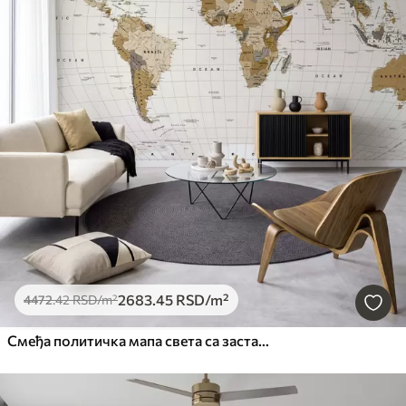
2683
.45
RSD
/m²
4472
.42
RSD
/m²
Смеђа политичка мапа света са заставама на енглеском језику