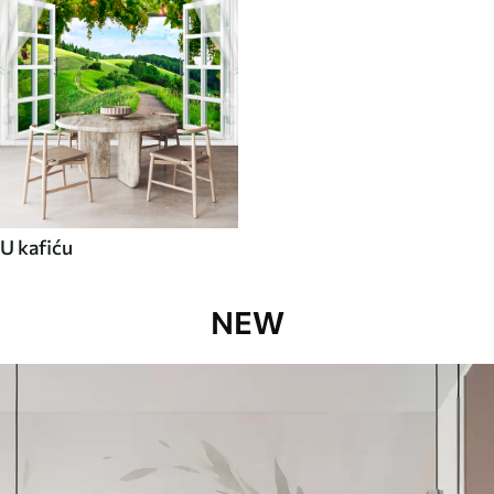
U kafiću
NEW