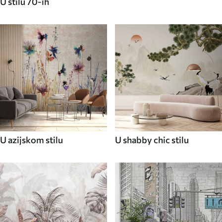
U stilu 70-ih
U azijskom stilu
U shabby chic stilu