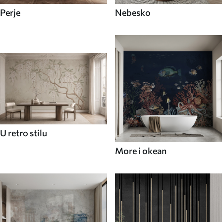
Perje
Nebesko
U retro stilu
More i okean