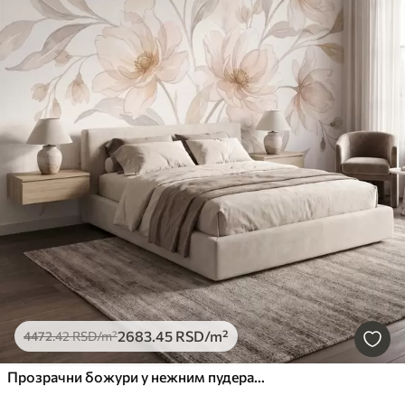
2683
.45
RSD
/m²
4472
.42
RSD
/m²
Прозрачни божури у нежним пудерасто-беж тоновима