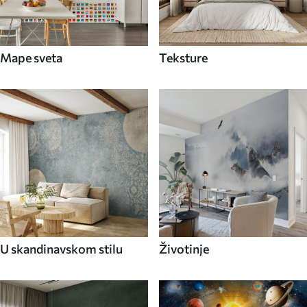
Mape sveta
Teksture
U skandinavskom stilu
Životinje