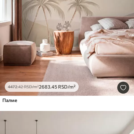
2683
.45
RSD
/m²
4472
.42
RSD
/m²
Палме