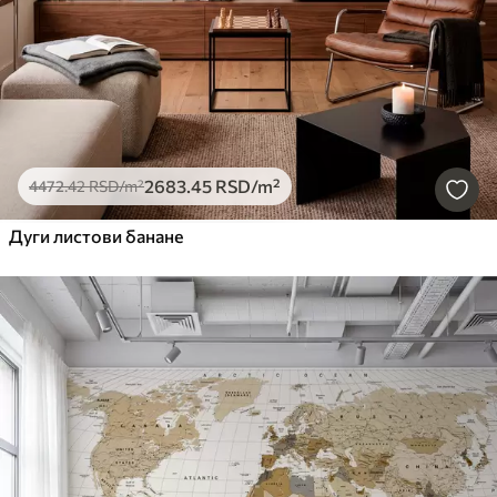
2683
.45
RSD
/m²
4472
.42
RSD
/m²
Дуги листови банане