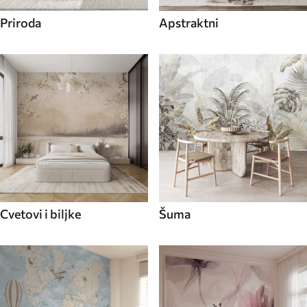
Priroda
Apstraktni
Cvetovi i biljke
Šuma