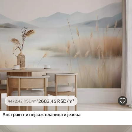
2683
.45
RSD
/m²
4472
.42
RSD
/m²
Апстрактни пејзаж планина и језера