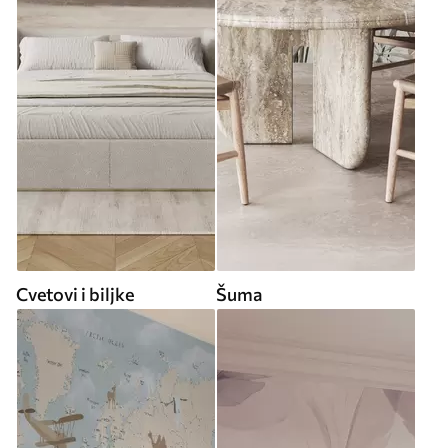
Cvetovi i biljke
Šuma