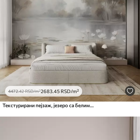
2683
.45
RSD
/m²
4472
.42
RSD
/m²
Текстурирани пејзаж, језеро са белим локвањама, окружено дрвећем у пригушеним бојама