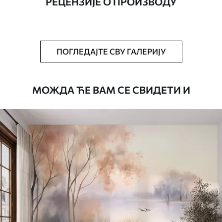
РЕЦЕНЗИЈЕ О ПРОИЗВОДУ
Додатно
Можете додати лак и/или лепак за
тапете.
Чишћење
Тапета се може нежно очистити меким
ПОГЛЕДАЈТЕ СВУ ГАЛЕРИЈУ
сунђером. Позадине са завршном
обрадом лакова могу се очистити
водом.
МОЖДА ЋЕ ВАМ СЕ СВИДЕТИ И
Начин примене
Беспрекорна апликација
Доступни материјали
Стандард
4472
.42
2683
.45
RSD
/m²
Премиум
5525
.00
3315
.00
RSD
/m²