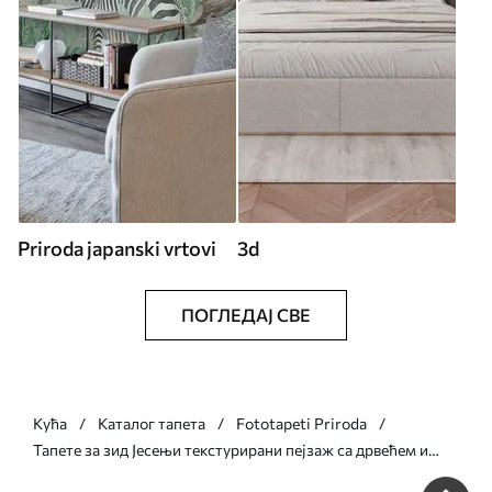
Priroda japanski vrtovi
3d
ПОГЛЕДАЈ СВЕ
Кућа
Каталог тапета
Fototapeti Priroda
Тапете за зид Јесењи текстурирани пејзаж са дрвећем и
реком, меке боје, светла и прозрачна атмосфера, мирна и