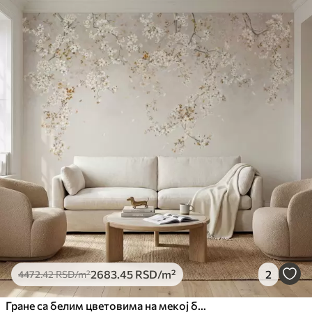
2683
.45
RSD
/m²
2
4472
.42
RSD
/m²
Гране са белим цветовима на мекој беж позадини