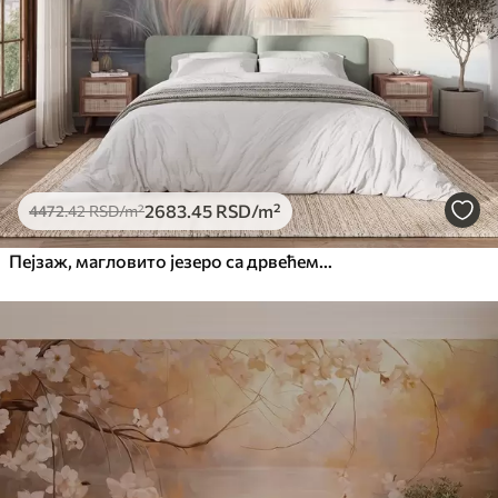
Премиум
6333
.33
3800
.00
RSD
/m²
Peel and Stick
8166
.67
4900
.00
RSD
/m²
2683
.45
RSD
/m²
4472
.42
RSD
/m²
Пејзаж, магловито језеро са дрвећем и трском, птице у лету, текстурирани стил акварела