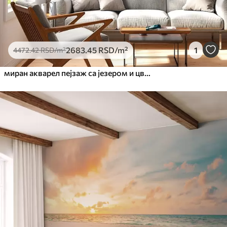
2683
.45
RSD
/m²
1
4472
.42
RSD
/m²
миран акварел пејзаж са језером и цветним дрветом