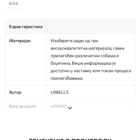
ФАК
Карактеристике
Материјал
Изаберите један од три
висококвалитетна материјала, сваки
прилагођен различитим собама и
буџетима. Више информација је
доступно у наставку или током процеса
прилагођавања.
Аутор
UWALLS
Број артикла
w09541
Производња
Слика се штампа у вашој наведеној
величини, исечена на идентичне траке
ширине до 50 цм.