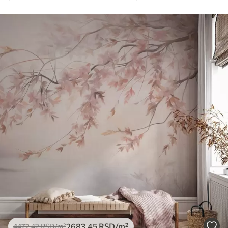
2683
.45
RSD
/m²
4472
.42
RSD
/m²