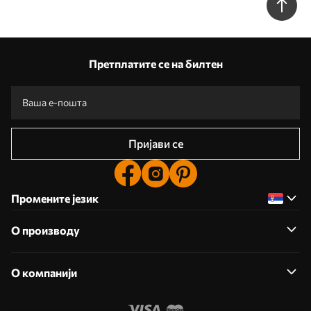
тиха сцена бр. w09541
Претплатите се на билтен
Пријави се
Промените језик
О производу
О компанији