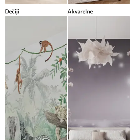
Dečiji
Akvarelne