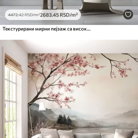
2683
.45
RSD
/m²
4472
.42
RSD
/m²
Текстурирани мирни пејзаж са високим травама и мирном водом, меким пастелним бојама, удаљеним дрвећем на хоризонту