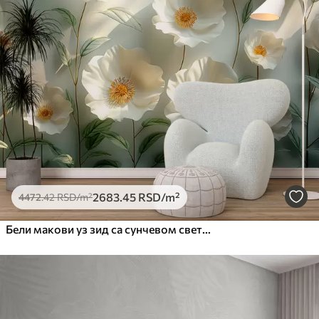
2683
.45
RSD
/m²
4472
.42
RSD
/m²
Бели макови уз зид са сунчевом светлошћу и 3Д ефектом