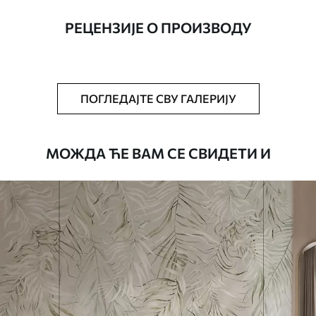
ширине до 50 цм.
РЕЦЕНЗИЈЕ О ПРОИЗВОДУ
Додатно
Можете додати лак и/или лепак за
тапете.
Чишћење
Тапета се може нежно очистити меким
ПОГЛЕДАЈТЕ СВУ ГАЛЕРИЈУ
сунђером. Позадине са завршном
обрадом лакова могу се очистити
водом.
МОЖДА ЋЕ ВАМ СЕ СВИДЕТИ И
Начин примене
Беспрекорна апликација
Доступни материјали
Стандард
4472
.42
2683
.45
RSD
/m²