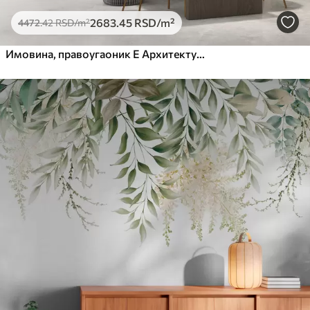
2683
.45
RSD
/m²
4472
.42
RSD
/m²
Имовина, правоугаоник Е Архитектура