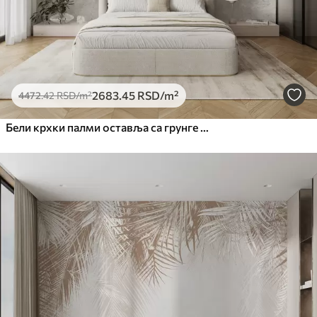
2683
.45
RSD
/m²
4472
.42
RSD
/m²
Бели крхки палми оставља са грунге текстуром