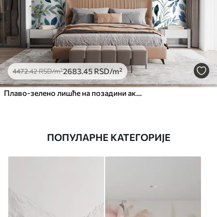
2683
.45
RSD
/m²
4472
.42
RSD
/m²
Плаво-зелено лишће на позадини акварела
ПОПУЛАРНЕ КАТЕГОРИЈЕ