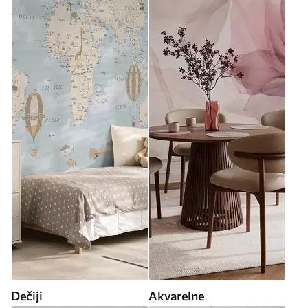
Dečiji
Akvarelne