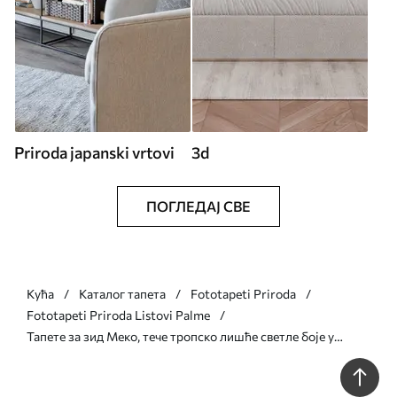
Priroda japanski vrtovi
3d
ПОГЛЕДАЈ СВЕ
Кућа
Каталог тапета
Fototapeti Priroda
Fototapeti Priroda Listovi Palme
Тапете за зид Меко, тече тропско лишће светле боје у
нијансама сиве и брескве, стапајући се у бледи, неутрални
отисак бр. w08703