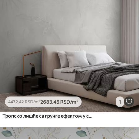
2683
.45
RSD
/m²
1
4472
.42
RSD
/m²
Тропско лишће са грунге ефектом у светлој боји