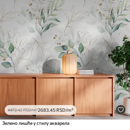
2683
.45
RSD
/m²
4472
.42
RSD
/m²
Зелено лишће у стилу акварела