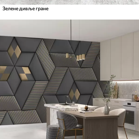
Зелене дивље гране