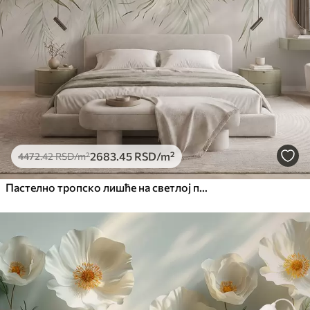
Премиум
5525
.00
3315
.00
RSD
/m²
Премиум
6333
.33
3800
.00
RSD
/m²
Peel and Stick
8166
.67
4900
.00
RSD
/m²
2683
.45
RSD
/m²
4472
.42
RSD
/m²
Пастелно тропско лишће на светлој позадини