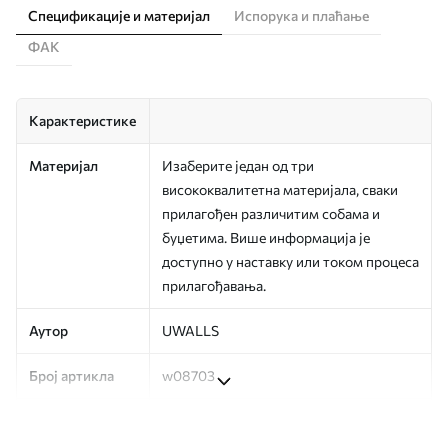
Спецификације и материјал
Испорука и плаћање
ФАК
Карактеристике
Материјал
Изаберите један од три
висококвалитетна материјала, сваки
прилагођен различитим собама и
буџетима. Више информација је
доступно у наставку или током процеса
прилагођавања.
Аутор
UWALLS
Број артикла
w08703
Производња
Слика се штампа у вашој наведеној
величини, исечена на идентичне траке