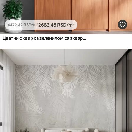
2683
.45
RSD
/m²
4472
.42
RSD
/m²
Цветни оквир са зеленилом са акварелом