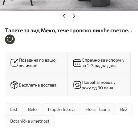
Тапете за зид Меко, тече тропско лишће светле
боје у нијансама сиве и брескве, стапајући се у
бледи, неутрални отисак бр. w08703
Позадина по вашој
Спремно за испоруку
величини
за 1–3 радна дана
Повраћај новца у
Бесплатна достава
року од 30 дана
List
Belo
Tropski listovi
Flora i fauna
Bež
Botanička umetnost