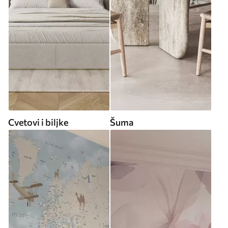
Cvetovi i biljke
Šuma