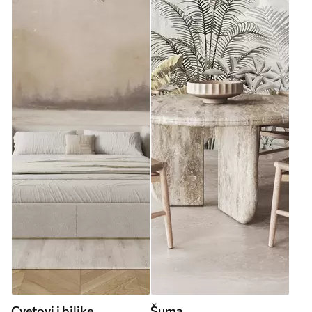
Cvetovi i biljke
Šuma