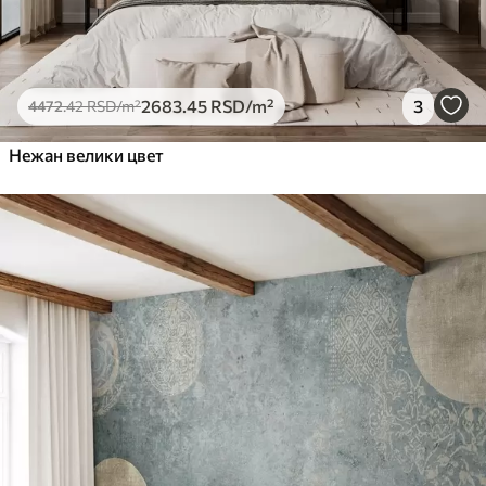
2683
.45
RSD
/m²
3
4472
.42
RSD
/m²
Нежан велики цвет