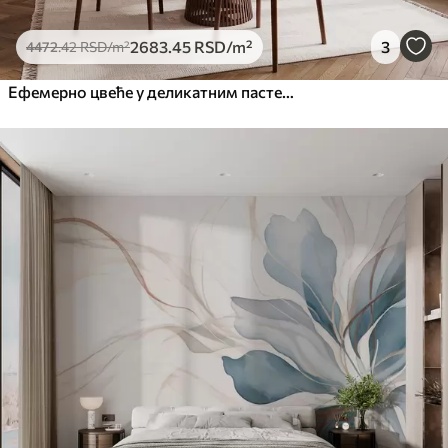
2683
.45
RSD
/m²
3
4472
.42
RSD
/m²
Ефемерно цвеће у деликатним пастелним бојама