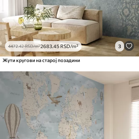
2683
.45
RSD
/m²
3
4472
.42
RSD
/m²
Жути кругови на старој позадини