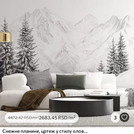
2683
.45
RSD
/m²
3
4472
.42
RSD
/m²
Снежне планине, цртеж у стилу оловке, минимализам, шума, природа