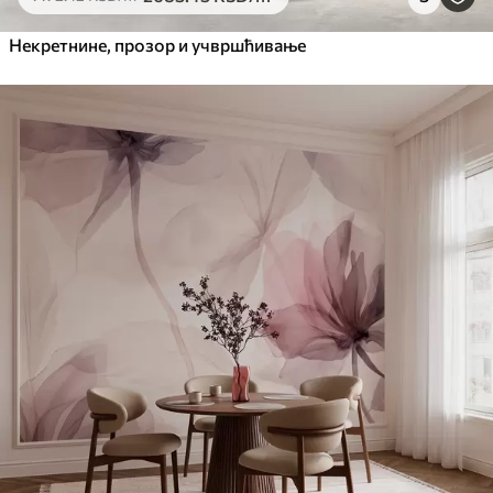
Некретнине, прозор и учвршћивање