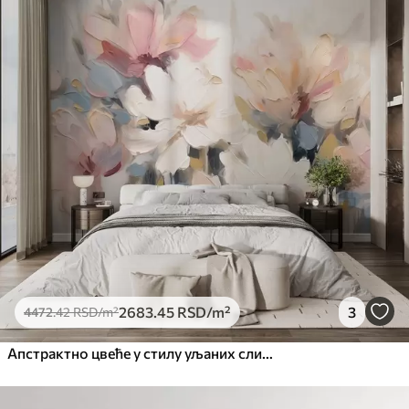
Стандард
4472
.42
2683
.45
RSD
/m²
Премиум
5525
.00
3315
.00
RSD
/m²
Премиум
6333
.33
3800
.00
RSD
/m²
Peel and Stick
8166
.67
4900
.00
RSD
/m²
2683
.45
RSD
/m²
3
4472
.42
RSD
/m²
Апстрактно цвеће у стилу уљаних слика у меким тоновима