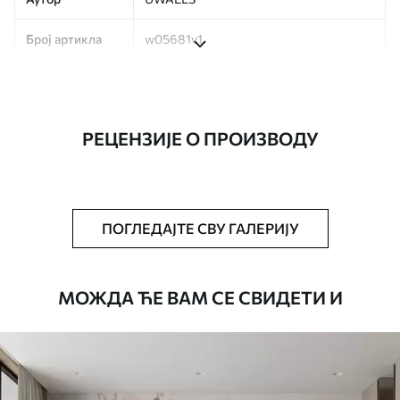
Број артикла
w05681v1
Производња
Слика се штампа у вашој наведеној
величини, исечена на идентичне траке
ширине до 50 цм.
РЕЦЕНЗИЈЕ О ПРОИЗВОДУ
Додатно
Можете додати лак и/или лепак за
тапете.
Чишћење
Тапета се може нежно очистити меким
ПОГЛЕДАЈТЕ СВУ ГАЛЕРИЈУ
сунђером. Позадине са завршном
обрадом лакова могу се очистити
водом.
МОЖДА ЋЕ ВАМ СЕ СВИДЕТИ И
Начин примене
Беспрекорна апликација
Доступни материјали