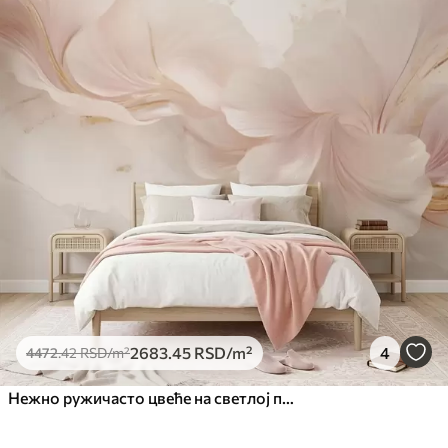
2683
.45
RSD
/m²
4
4472
.42
RSD
/m²
Нежно ружичасто цвеће на светлој позадини