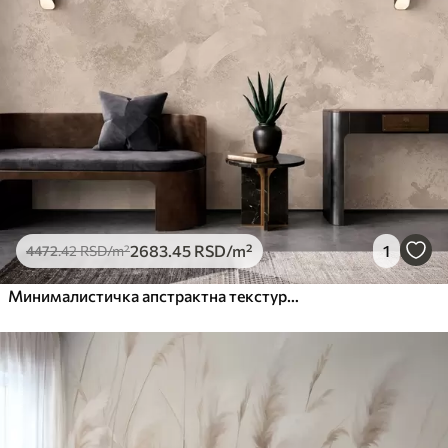
2683
.45
RSD
/m²
1
4472
.42
RSD
/m²
Минималистичка апстрактна текстура четкице у беж тоновима