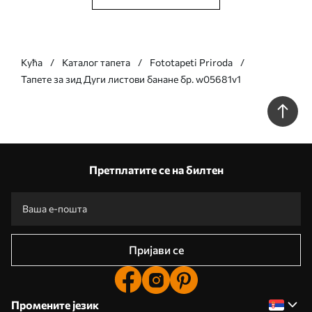
Кућа
Каталог тапета
Fototapeti Priroda
Тапете за зид Дуги листови банане бр. w05681v1
Претплатите се на билтен
Пријави се
Промените језик