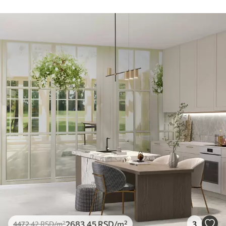
2683
.45
RSD
/m²
3
4472
.42
RSD
/m²