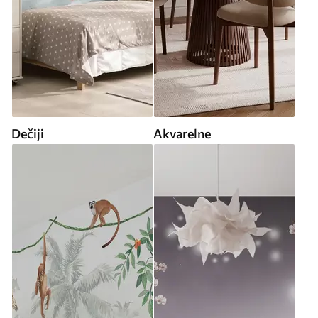
Dečiji
Akvarelne