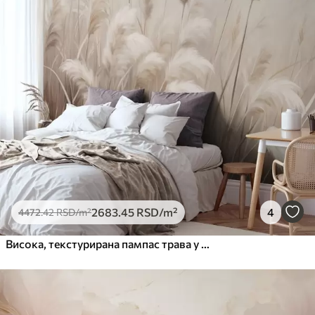
2683
.45
RSD
/m²
4
4472
.42
RSD
/m²
Висока, текстурирана пампас трава у меким, топлим, неутралним тоновима, са замућеном, светлом позадином