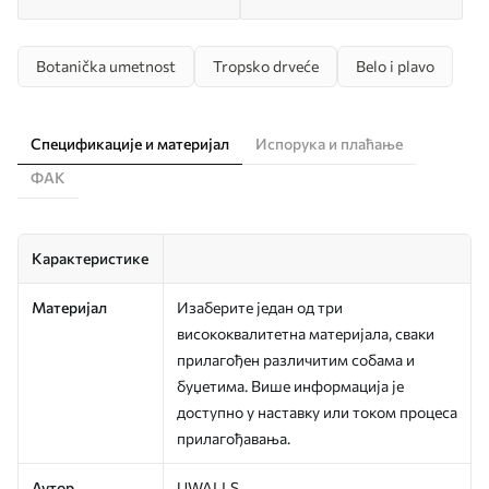
Botanička umetnost
Tropsko drveće
Belo i plavo
Спецификације и материјал
Испорука и плаћање
ФАК
Карактеристике
Материјал
Изаберите један од три
висококвалитетна материјала, сваки
прилагођен различитим собама и
буџетима. Више информација је
доступно у наставку или током процеса
прилагођавања.
Аутор
UWALLS