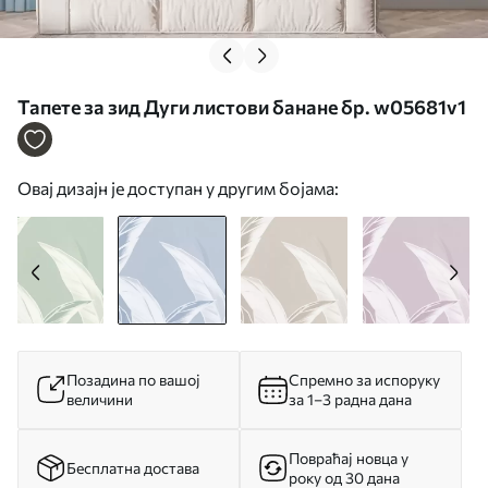
Тапете за зид Дуги листови банане бр. w05681v1
Овај дизајн је доступан у другим бојама:
Позадина по вашој
Спремно за испоруку
величини
за 1–3 радна дана
Повраћај новца у
Бесплатна достава
року од 30 дана