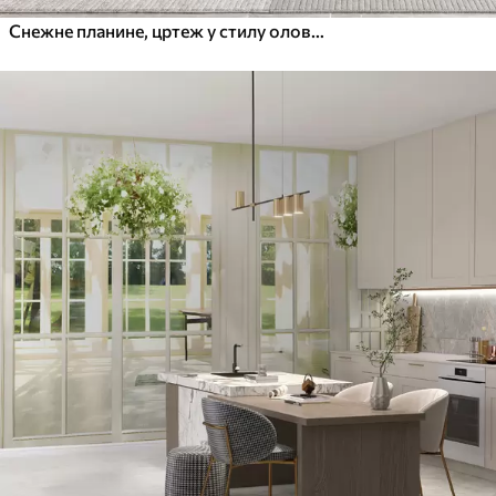
Снежне планине, цртеж у стилу оловке, минимализам, шума, природа