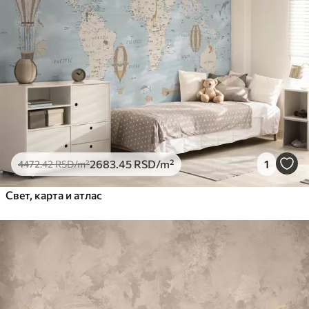
2683
.45
RSD
/m²
1
4472
.42
RSD
/m²
Свет, карта и атлас