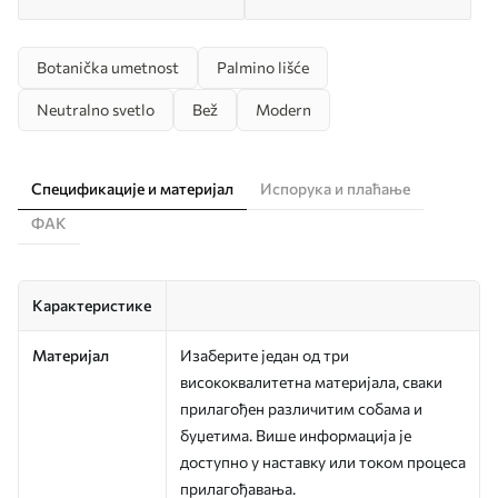
Botanička umetnost
Palmino lišće
Neutralno svetlo
Bež
Modern
Спецификације и материјал
Испорука и плаћање
ФАК
Карактеристике
Материјал
Изаберите један од три
висококвалитетна материјала, сваки
прилагођен различитим собама и
буџетима. Више информација је
доступно у наставку или током процеса
прилагођавања.