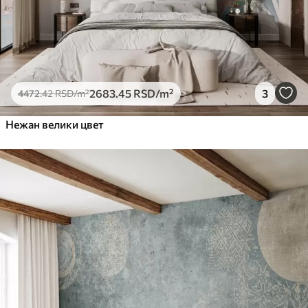
2683
.45
RSD
/m²
3
4472
.42
RSD
/m²
Нежан велики цвет