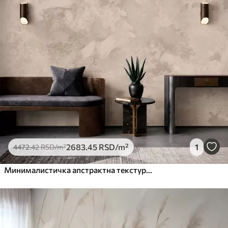
2683
.45
RSD
/m²
1
4472
.42
RSD
/m²
Минималистичка апстрактна текстура четкице у беж тоновима