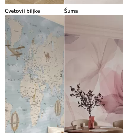
Cvetovi i biljke
Šuma