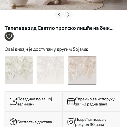
Тапете за зид Светло тропско лишће на беж
позадини бр. w05627v2
Овај дизајн је доступан у другим бојама:
Позадина по вашој
Спремно за испоруку
величини
за 1–3 радна дана
Повраћај новца у
Бесплатна достава
року од 30 дана