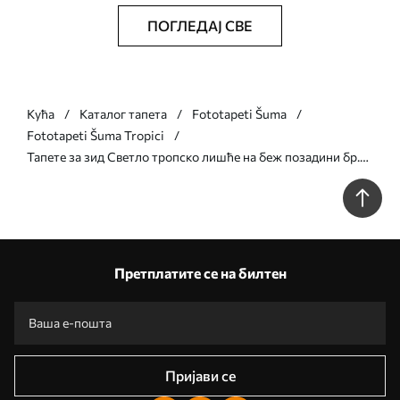
ПОГЛЕДАЈ СВЕ
Кућа
Каталог тапета
Fototapeti Šuma
Fototapeti Šuma Tropici
Тапете за зид Светло тропско лишће на беж позадини бр.
w05627v2
Претплатите се на билтен
Пријави се