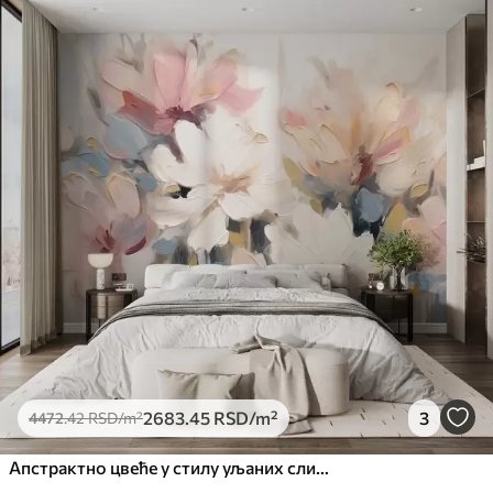
Доступни материјали
Стандард
4472
.42
2683
.45
RSD
/m²
Премиум
5525
.00
3315
.00
RSD
/m²
Премиум
6333
.33
3800
.00
RSD
/m²
Peel and Stick
8166
.67
4900
.00
RSD
/m²
2683
.45
RSD
/m²
3
4472
.42
RSD
/m²
Апстрактно цвеће у стилу уљаних слика у меким тоновима