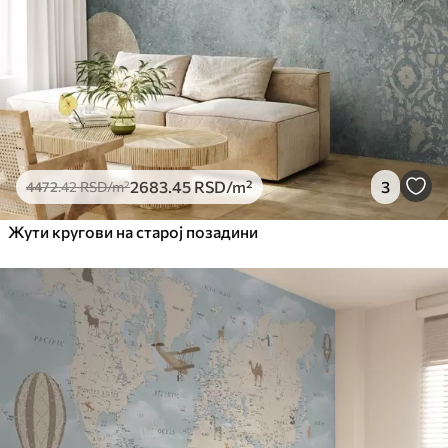
2683
.45
RSD
/m²
3
4472
.42
RSD
/m²
Жути кругови на старој позадини