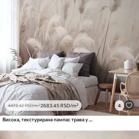
2683
.45
RSD
/m²
4
4472
.42
RSD
/m²
Висока, текстурирана пампас трава у меким, топлим, неутралним тоновима, са замућеном, светлом позадином