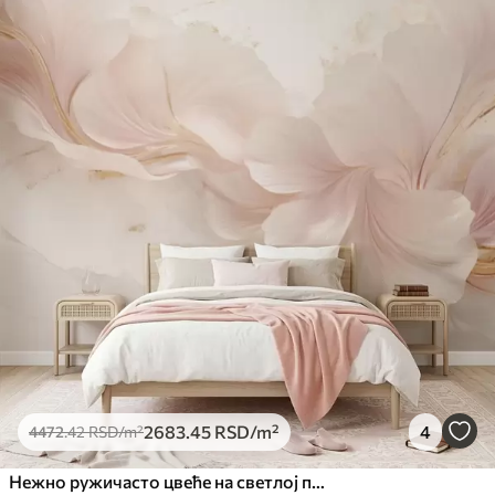
2683
.45
RSD
/m²
4
4472
.42
RSD
/m²
Нежно ружичасто цвеће на светлој позадини