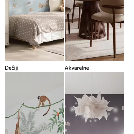
Dečiji
Akvarelne