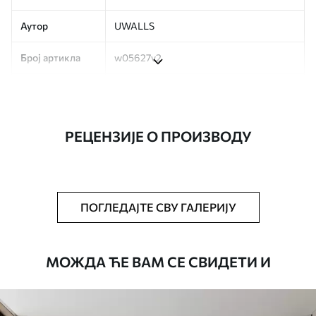
Аутор
UWALLS
Број артикла
w05627v2
Производња
Слика се штампа у вашој наведеној
величини, исечена на идентичне траке
ширине до 50 цм.
РЕЦЕНЗИЈЕ О ПРОИЗВОДУ
Додатно
Можете додати лак и/или лепак за
тапете.
Чишћење
Тапета се може нежно очистити меким
ПОГЛЕДАЈТЕ СВУ ГАЛЕРИЈУ
сунђером. Позадине са завршном
обрадом лакова могу се очистити
водом.
МОЖДА ЋЕ ВАМ СЕ СВИДЕТИ И
Начин примене
Беспрекорна апликација