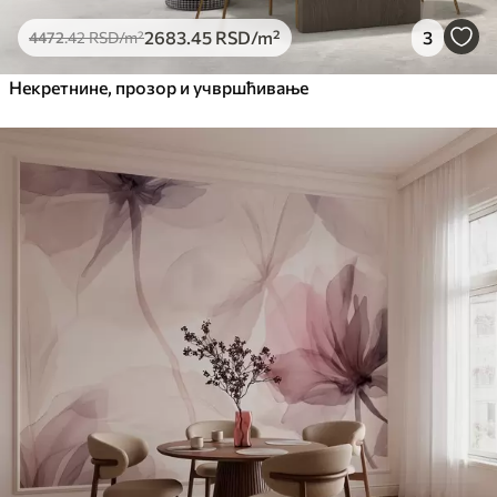
2683
.45
RSD
/m²
3
4472
.42
RSD
/m²
Некретнине, прозор и учвршћивање