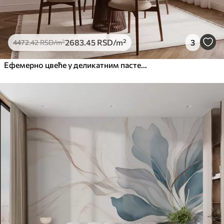
2683
.45
RSD
/m²
3
4472
.42
RSD
/m²
Ефемерно цвеће у деликатним пастелним бојама