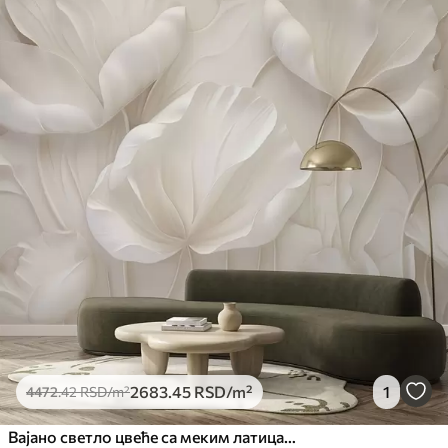
2683
.45
RSD
/m²
1
4472
.42
RSD
/m²
Вајано светло цвеће са меким латицама