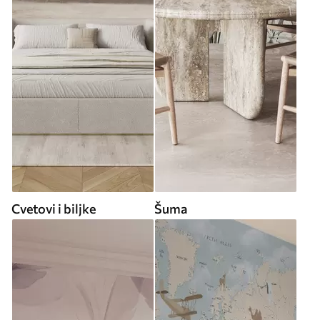
Cvetovi i biljke
Šuma