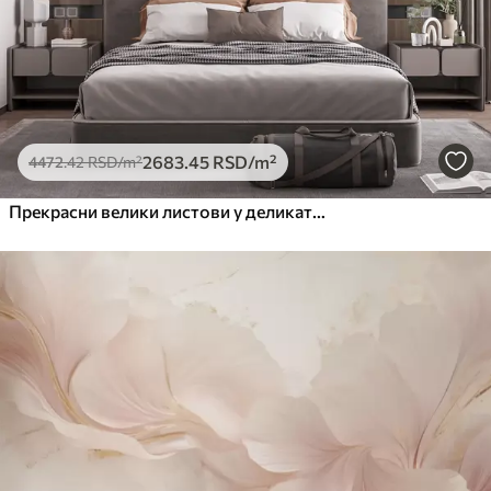
2683
.45
RSD
/m²
4472
.42
RSD
/m²
Прекрасни велики листови у деликатној боји