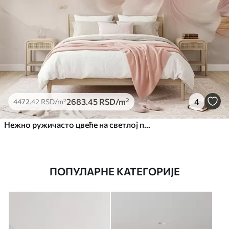
2683
.45
RSD
/m²
4
4472
.42
RSD
/m²
Нежно ружичасто цвеће на светлој позадини
ПОПУЛАРНЕ КАТЕГОРИЈЕ