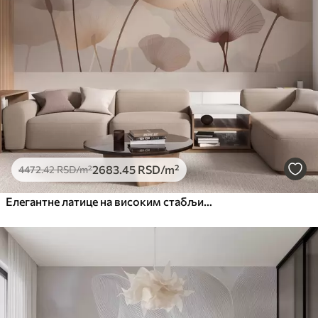
2683
.45
RSD
/m²
4472
.42
RSD
/m²
Елегантне латице на високим стабљикама у пастелним нијансама