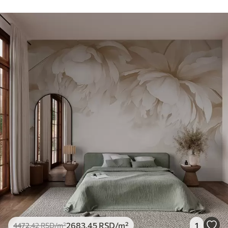
2683
.45
RSD
/m²
1
4472
.42
RSD
/m²