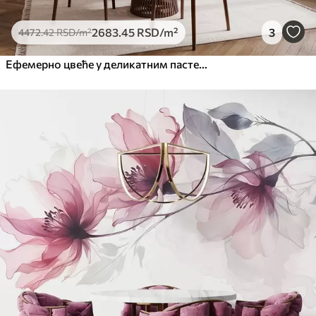
2683
.45
RSD
/m²
3
4472
.42
RSD
/m²
Ефемерно цвеће у деликатним пастелним бојама