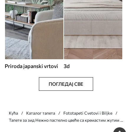
Priroda japanski vrtovi
3d
ПОГЛЕДАЈ СВЕ
Кућа
Каталог тапета
Fototapeti Cvetovi i Biljke
Тапете за зид Нежно пастелно цвеће са кремастим жутим и
сивим тоновима на нежној позадини бр. w05600