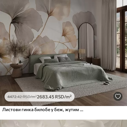
2683
.45
RSD
/m²
4472
.42
RSD
/m²
Листови гинка билобе у беж, жутим и смеђим тоновима, нежни текстурирани ефекат акварела, светла позадина