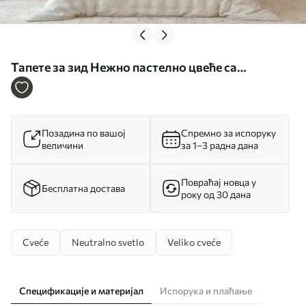
Тапете за зид Нежно пастелно цвеће са
кремастим жутим и сивим тоновима на нежној
позадини бр. w05600
Позадина по вашој
Спремно за испоруку
величини
за 1–3 радна дана
Повраћај новца у
Бесплатна достава
року од 30 дана
Cveće
Neutralno svetlo
Veliko cveće
Спецификације и материјал
Испорука и плаћање