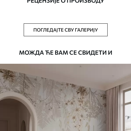
РЕЦЕНЗИЈЕ О ПРОИЗВОДУ
Додатно
Можете додати лак и/или лепак за
тапете.
Чишћење
Тапета се може нежно очистити меким
ПОГЛЕДАЈТЕ СВУ ГАЛЕРИЈУ
сунђером. Позадине са завршном
обрадом лакова могу се очистити
водом.
МОЖДА ЋЕ ВАМ СЕ СВИДЕТИ И
Начин примене
Беспрекорна апликација
Доступни материјали
Стандард
4472
.42
2683
.45
RSD
/m²
Премиум
5525
.00
3315
.00
RSD
/m²