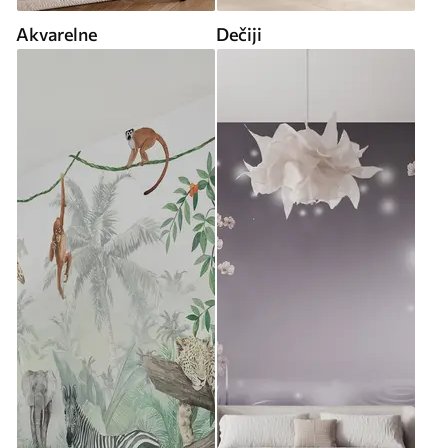
Akvarelne
Dečiji