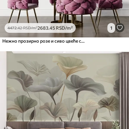
2683
.45
RSD
/m²
1
4472
.42
RSD
/m²
Нежно прозирно розе и сиво цвеће са меким, замућеним латицама на белој позадини