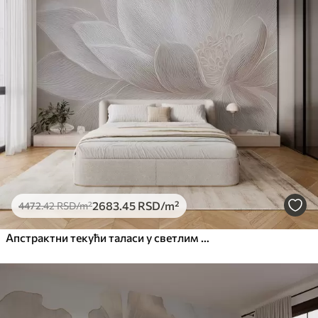
2683
.45
RSD
/m²
4472
.42
RSD
/m²
Апстрактни текући таласи у светлим беж тоновима