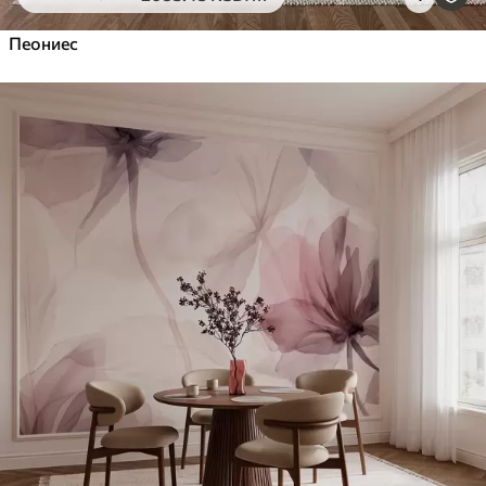
Пеониес