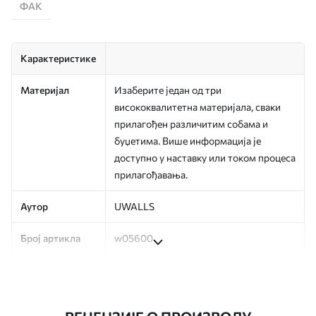
ФАК
Карактеристике
Материјал
Изаберите један од три
висококвалитетна материјала, сваки
прилагођен различитим собама и
буџетима. Више информација је
доступно у наставку или током процеса
прилагођавања.
Аутор
UWALLS
Број артикла
w05600
Производња
Слика се штампа у вашој наведеној
величини, исечена на идентичне траке
ширине до 50 цм.