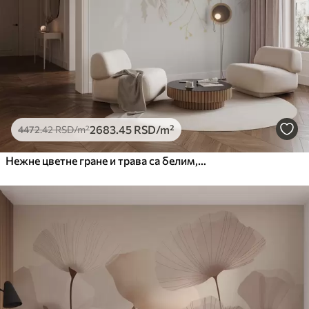
Премиум
6333
.33
3800
.00
RSD
/m²
Peel and Stick
8166
.67
4900
.00
RSD
/m²
2683
.45
RSD
/m²
4472
.42
RSD
/m²
Нежне цветне гране и трава са белим, сивим и беж цветовима који се спуштају низ светлу позадину