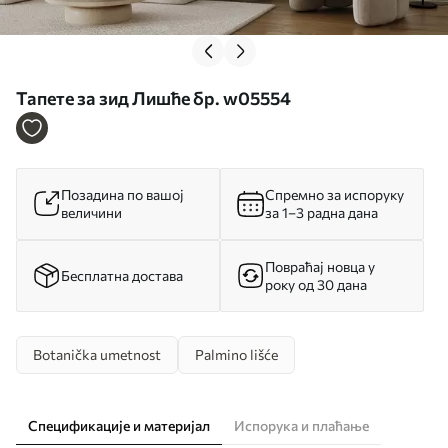
Тапете за зид Лишће бр. w05554
Позадина по вашој
Спремно за испоруку
величини
за 1–3 радна дана
Повраћај новца у
Бесплатна достава
року од 30 дана
Botanička umetnost
Palmino lišće
Спецификације и материјал
Испорука и плаћање