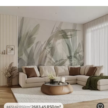
2683
.45
RSD
/m²
4472
.42
RSD
/m²