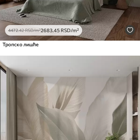
2683
.45
RSD
/m²
4472
.42
RSD
/m²
Тропско лишће