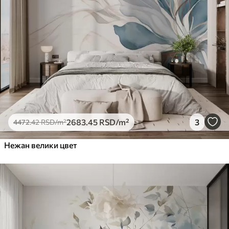
2683
.45
RSD
/m²
3
4472
.42
RSD
/m²
Нежан велики цвет