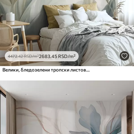
Премиум
6333
.33
3800
.00
RSD
/m²
Peel and Stick
8166
.67
4900
.00
RSD
/m²
2683
.45
RSD
/m²
4472
.42
RSD
/m²
Велики, бледозелени тропски листови са меким, пастелним бојама, текстурирана уметност