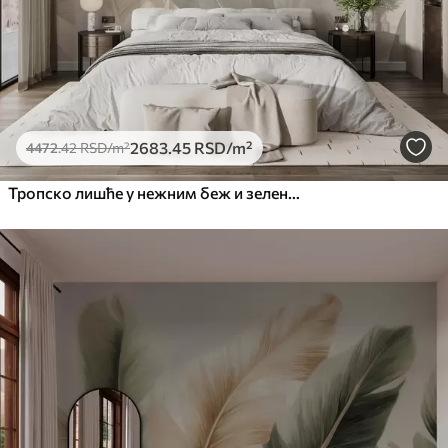
2683
.45
RSD
/m²
4472
.42
RSD
/m²
Тропско лишће у нежним беж и зеленим тоновима, са ефектом акварела и нежним прелазима боја