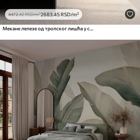
2683
.45
RSD
/m²
4472
.42
RSD
/m²
Мекане лепезе од тропског лишћа у светло беж и плавкастим тоновима