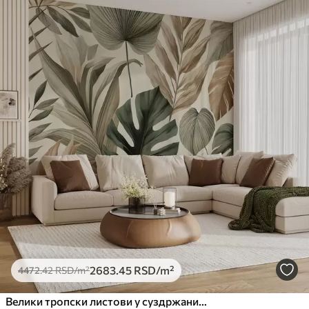
2683
.45
RSD
/m²
4472
.42
RSD
/m²
Велики тропски листови у суздржаним деликатним пастелним нијансама