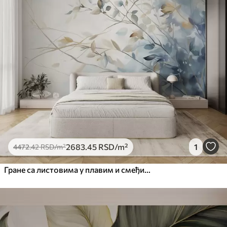
2683
.45
RSD
/m²
1
4472
.42
RSD
/m²
Гране са листовима у плавим и смеђим тоновима, светле позадине, меке и нежне, акварел стил