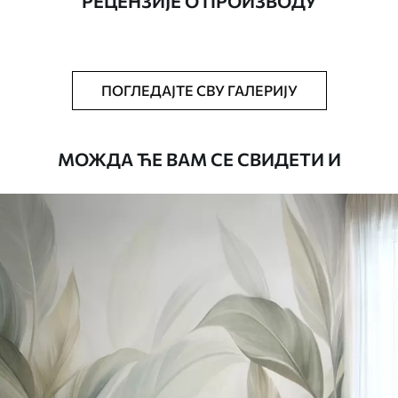
РЕЦЕНЗИЈЕ О ПРОИЗВОДУ
Додатно
Можете додати лак и/или лепак за
тапете.
Чишћење
Тапета се може нежно очистити меким
ПОГЛЕДАЈТЕ СВУ ГАЛЕРИЈУ
сунђером. Позадине са завршном
обрадом лакова могу се очистити
водом.
МОЖДА ЋЕ ВАМ СЕ СВИДЕТИ И
Начин примене
Беспрекорна апликација
Доступни материјали
Стандард
4472
.42
2683
.45
RSD
/m²
Премиум
5525
.00
3315
.00
RSD
/m²