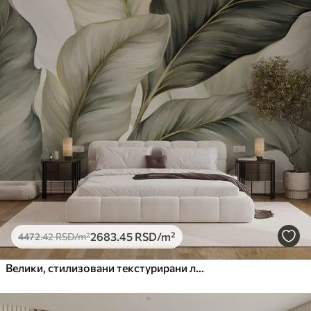
2683
.45
RSD
/m²
4472
.42
RSD
/m²
Велики, стилизовани текстурирани листови са детаљним венама у разним нијансама зелене, крем и беж