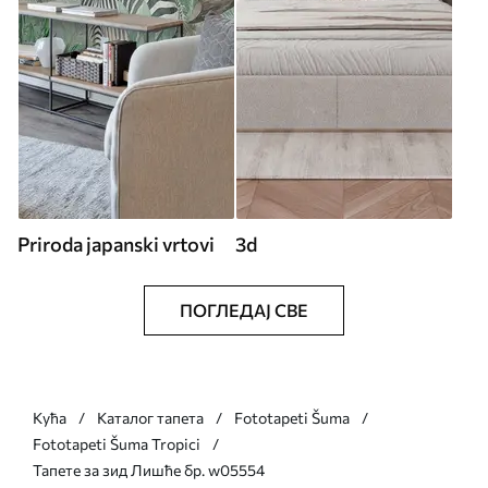
Priroda japanski vrtovi
3d
ПОГЛЕДАЈ СВЕ
Кућа
Каталог тапета
Fototapeti Šuma
Fototapeti Šuma Tropici
Тапете за зид Лишће бр. w05554