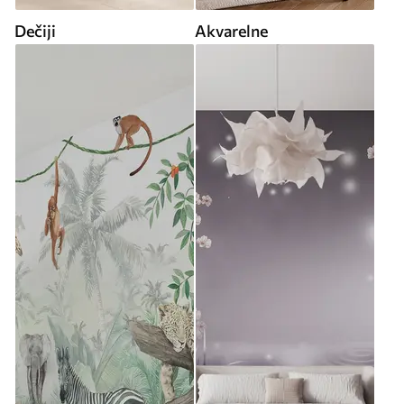
Dečiji
Akvarelne