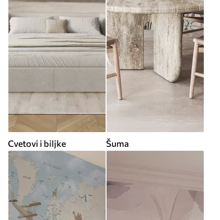
Cvetovi i biljke
Šuma