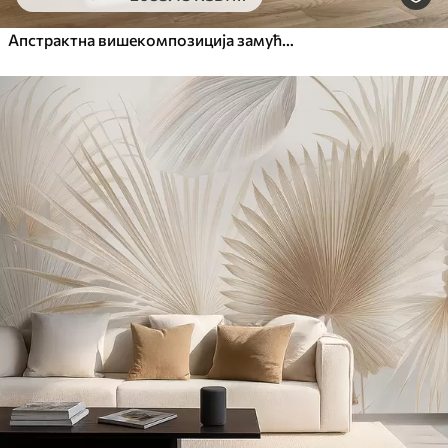
Апстрактна вишекомпозиција замућених облика тропског лишћа налик трави у нијансама светло зелене и сиве