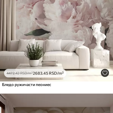
2683
.45
RSD
/m²
4472
.42
RSD
/m²
Бледо ружичасти пеониес