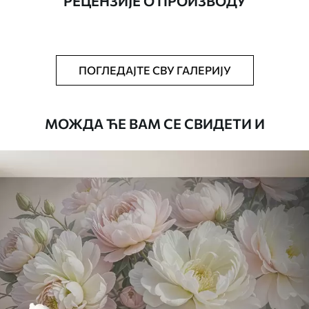
РЕЦЕНЗИЈЕ О ПРОИЗВОДУ
Додатно
Можете додати лак и/или лепак за
тапете.
Чишћење
Тапета се може нежно очистити меким
ПОГЛЕДАЈТЕ СВУ ГАЛЕРИЈУ
сунђером. Позадине са завршном
обрадом лакова могу се очистити
водом.
МОЖДА ЋЕ ВАМ СЕ СВИДЕТИ И
Начин примене
Беспрекорна апликација
Доступни материјали
Стандард
4472
.42
2683
.45
RSD
/m²
Премиум
5525
.00
3315
.00
RSD
/m²