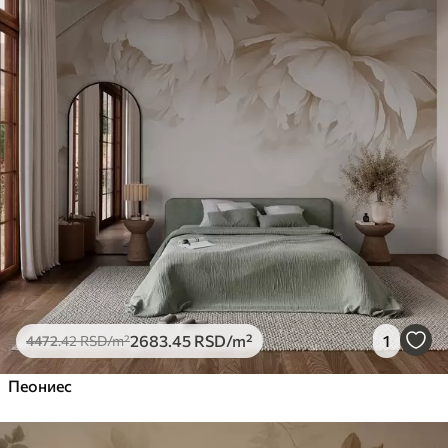
2683
.45
RSD
/m²
1
4472
.42
RSD
/m²
Пеониес