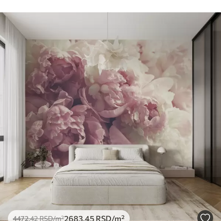
2683
.45
RSD
/m²
4472
.42
RSD
/m²