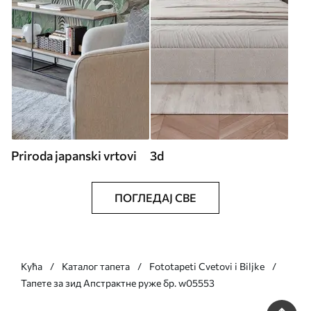
Priroda japanski vrtovi
3d
ПОГЛЕДАЈ СВЕ
Кућа
Каталог тапета
Fototapeti Cvetovi i Biljke
Тапете за зид Апстрактне руже бр. w05553