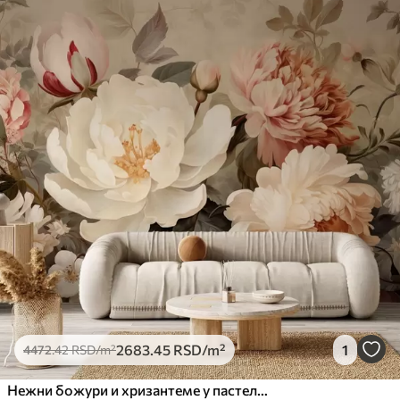
2683
.45
RSD
/m²
1
4472
.42
RSD
/m²
Нежни божури и хризантеме у пастелним нијансама