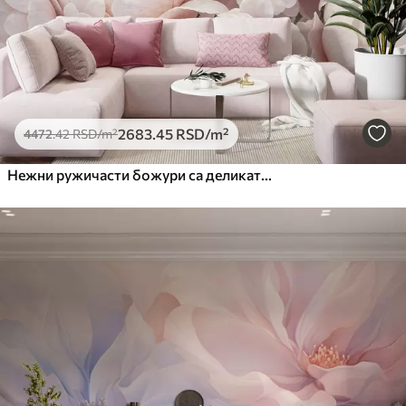
2683
.45
RSD
/m²
4472
.42
RSD
/m²
Нежни ружичасти божури са деликатним латицама на светлој текстурној винтаге позадини