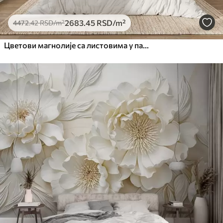
2683
.45
RSD
/m²
4472
.42
RSD
/m²
Цветови магнолије са листовима у пастелним бојама, белим, ружичастим и зеленим, меким, нежним, акварел стилом