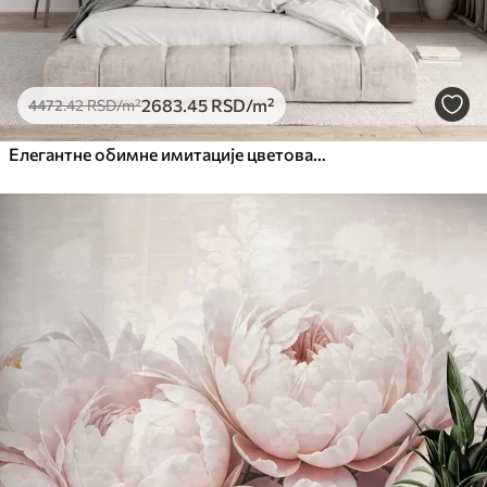
2683
.45
RSD
/m²
4472
.42
RSD
/m²
Елегантне обимне имитације цветова белог божура са меким латицама и пастелно жутим срединама, на светлој позадини