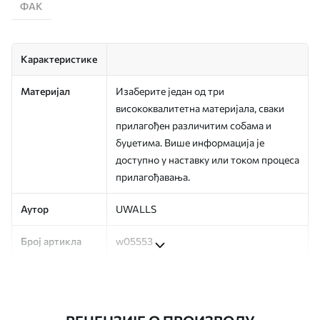
ФАК
Карактеристике
Материјал
Изаберите један од три
висококвалитетна материјала, сваки
прилагођен различитим собама и
буџетима. Више информација је
доступно у наставку или током процеса
прилагођавања.
Аутор
UWALLS
Број артикла
w05553
Производња
Слика се штампа у вашој наведеној
величини, исечена на идентичне траке
ширине до 50 цм.