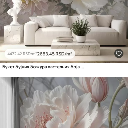
Премиум
6333
.33
3800
.00
RSD
/m²
Peel and Stick
8166
.67
4900
.00
RSD
/m²
2683
.45
RSD
/m²
4472
.42
RSD
/m²
Букет бујних божура пастелних боја и другог цвећа на мекој, замућеној позадини