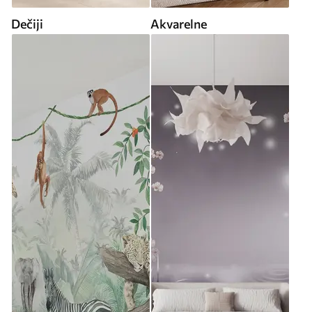
Dečiji
Akvarelne