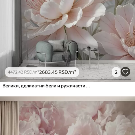
2683
.45
RSD
/m²
2
4472
.42
RSD
/m²
Велики, деликатни бели и ружичасти цветови божура са меким, лепршавим латицама на замућеној сивој позадини