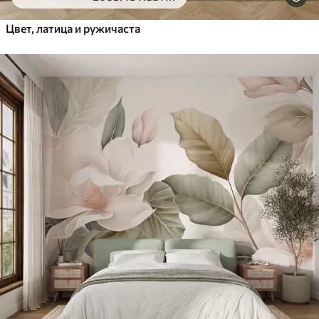
Цвет, латица и ружичаста