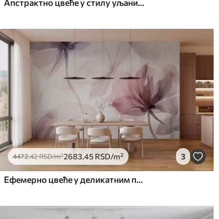
Апстрактно цвеће у стилу уљаних слика у меким тоновима
2683
.45
RSD
/m²
3
4472
.42
RSD
/m²
Ефемерно цвеће у деликатним пастелним бојама