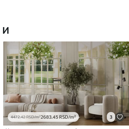
 И
2683
.45
RSD
/m²
3
4472
.42
RSD
/m²