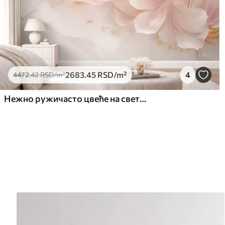
2683
.45
RSD
/m²
4
4472
.42
RSD
/m²
Нежно ружичасто цвеће на светлој позадини