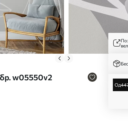
Поз
ве
Бес
 бр. w05550v2
од
44