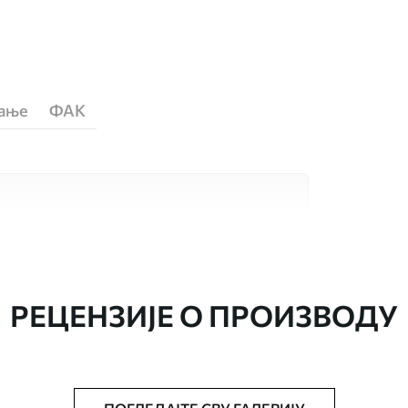
ћање
ФАК
сококвалитетна материјала, сваки
бама и буџетима. Више информација је
током процеса прилагођавања.
РЕЦЕНЗИЈЕ О ПРОИЗВОДУ