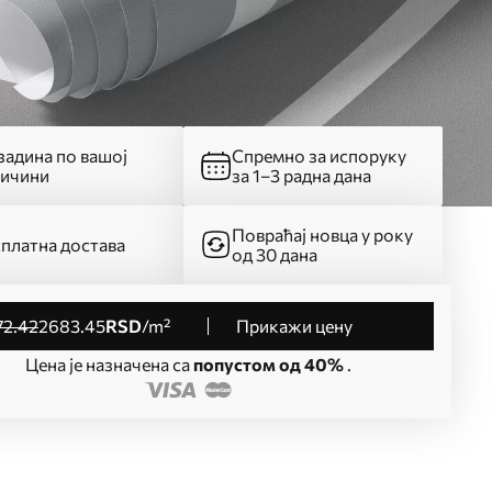
адина по вашој
Спремно за испоруку
личини
за 1–3 радна дана
Повраћај новца у року
платна достава
од 30 дана
72
.42
2683
.45
RSD
/m²
Прикажи цену
Цена је назначена са
попустом од 40%
.