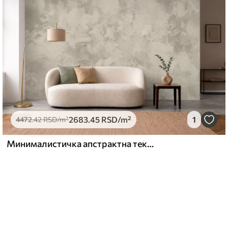
2683
.45
RSD
/m²
1
4472
.42
RSD
/m²
Минималистичка апстрактна текстура четкице у беж тоновима