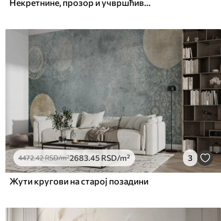
Некретнине, прозор и учвршћивање
2683
.45
RSD
/m²
3
4472
.42
RSD
/m²
Жути кругови на старој позадини