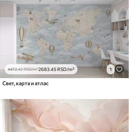
2683
.45
RSD
/m²
1
4472
.42
RSD
/m²
Свет, карта и атлас