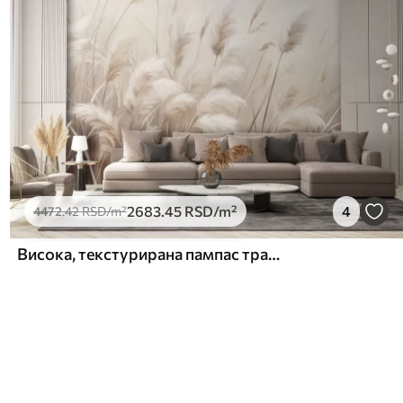
2683
.45
RSD
/m²
4
4472
.42
RSD
/m²
Висока, текстурирана пампас трава у меким, топлим, неутралним тоновима, са замућеном, светлом позадином