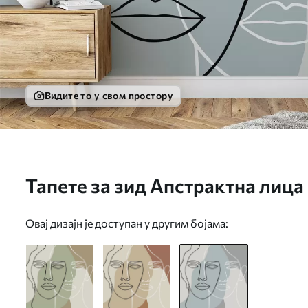
Видите то у свом простору
Тапете за зид Апстрактна лица
Овај дизајн је доступан у другим бојама: