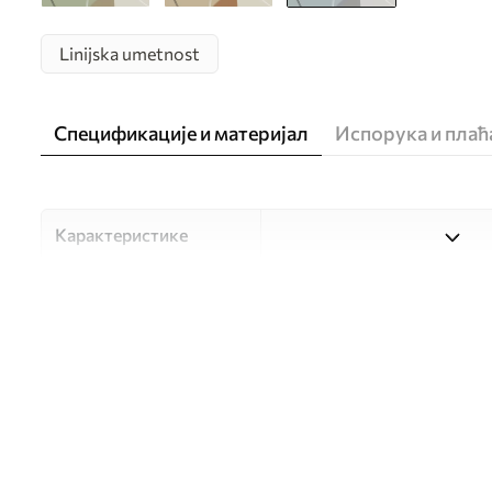
Linijska umetnost
Спецификације и материјал
Испорука и пла
Карактеристике
Материјал
Изаберите један од три ви
прилагођен различитим со
доступно у наставку или 
Аутор
UWALLS
Број артикла
w05550v2