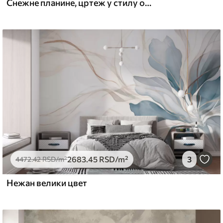
Снежне планине, цртеж у стилу оловке, минимализам, шума, природа
2683
.45
RSD
/m²
3
4472
.42
RSD
/m²
Нежан велики цвет