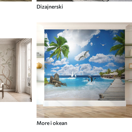
Dizajnerski
More i okean