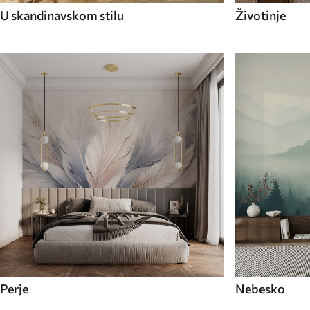
U skandinavskom stilu
Životinje
Perje
Nebesko