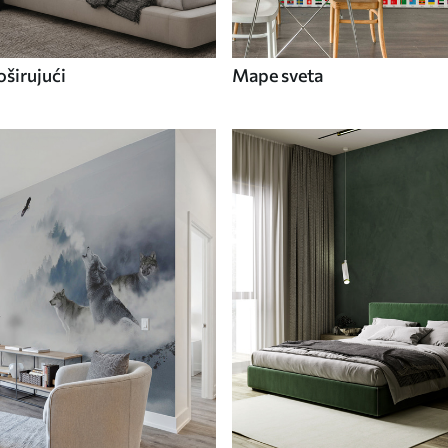
širujući
Mape sveta