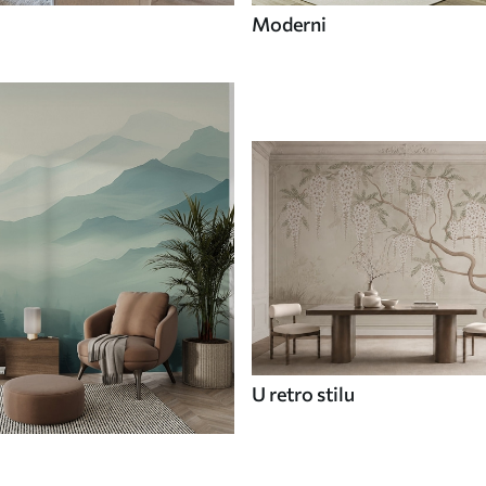
Moderni
U retro stilu