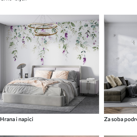
Hrana i napici
Za soba podr