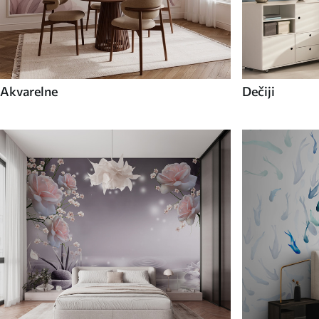
Akvarelne
Dečiji