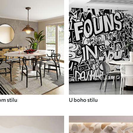
om stilu
U boho stilu