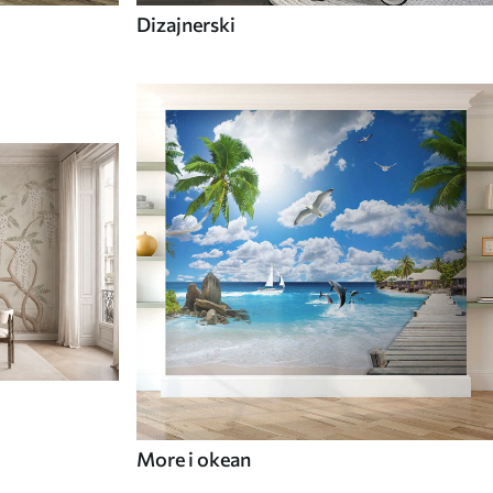
Dizajnerski
More i okean