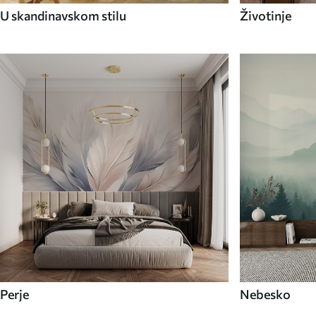
U skandinavskom stilu
Životinje
Perje
Nebesko