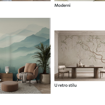
Moderni
U retro stilu