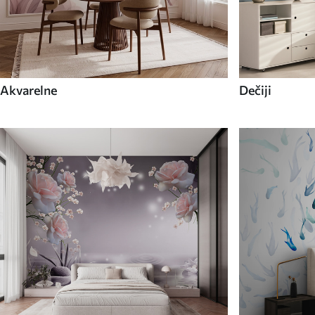
Akvarelne
Dečiji