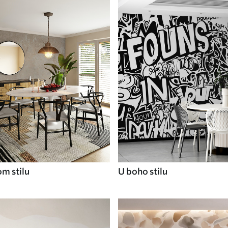
om stilu
U boho stilu