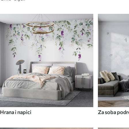
Hrana i napici
Za soba podr