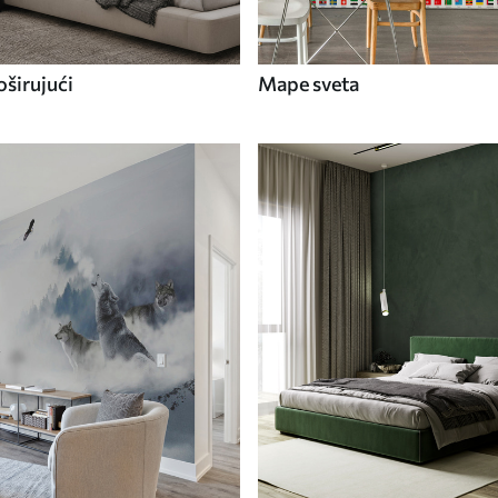
širujući
Mape sveta