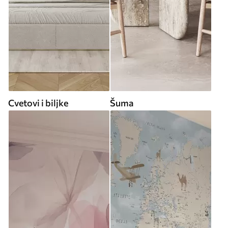
Cvetovi i biljke
Šuma