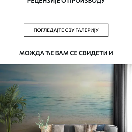
РЕЦЕНЗИЈЕ О ПРОИЗВОДУ
Додатно
Можете додати лак и/или лепак за
тапете.
Чишћење
Тапета се може нежно очистити меким
ПОГЛЕДАЈТЕ СВУ ГАЛЕРИЈУ
сунђером. Позадине са завршном
обрадом лакова могу се очистити
водом.
МОЖДА ЋЕ ВАМ СЕ СВИДЕТИ И
Начин примене
Беспрекорна апликација
Доступни материјали
Стандард
4472
.42
2683
.45
RSD
/m²
Премиум
5525
.00
3315
.00
RSD
/m²