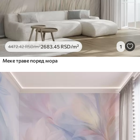
2683
.45
RSD
/m²
1
4472
.42
RSD
/m²
Меке траве поред мора