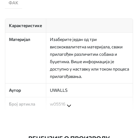
ФАК
Карактеристике
Материјал
Изаберите један од три
висококвалитетна материјала, сваки
прилагођен различитим собама и
буџетима. Више информација је
доступно у наставку или током процеса
прилагођавања.
Аутор
UWALLS
Број артикла
w05516
Производња
Слика се штампа у вашој наведеној
величини, исечена на идентичне траке
ширине до 50 цм.