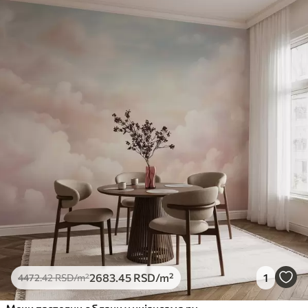
2683
.45
RSD
/m²
1
4472
.42
RSD
/m²