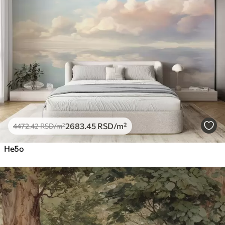
2683
.45
RSD
/m²
4472
.42
RSD
/m²
Небо