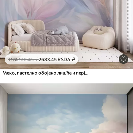
2683
.45
RSD
/m²
4472
.42
RSD
/m²
Меко, пастелно обојено лишће и перје у нијансама ружичасте, плаве и жуте, апстрактни и текстурирани отисак