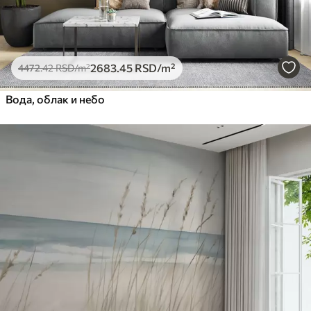
Премиум
6333
.33
3800
.00
RSD
/m²
2683
.45
RSD
/m²
4472
.42
RSD
/m²
Peel and Stick
Вода, облак и небо
8166
.67
4900
.00
RSD
/m²