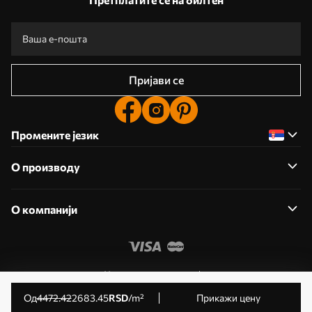
Пријави се
Промените језик
О производу
О компанији
Уредите дозволе колачића
© 2011- 2026 Uwalls . Сва права задржана. Управља KLW
од
4472
.42
2683
.45
RSD
/m²
Прикажи цену
Sp. z o.o. ИД за ПДВ: PL9223057591.