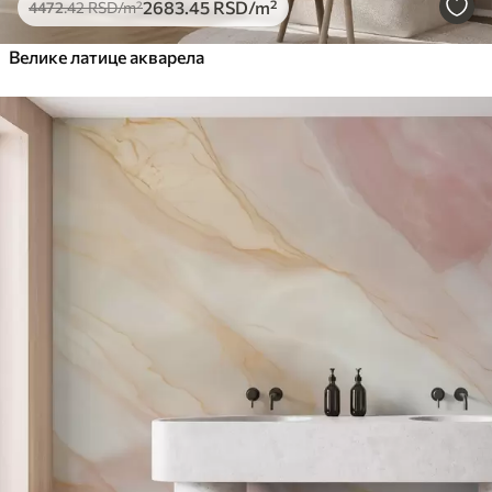
2683
.45
RSD
/m²
4472
.42
RSD
/m²
Велике латице акварела