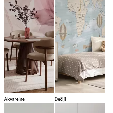
Akvarelne
Dečiji