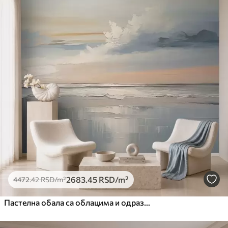
2683
.45
RSD
/m²
4472
.42
RSD
/m²
Пастелна обала са облацима и одразом воде