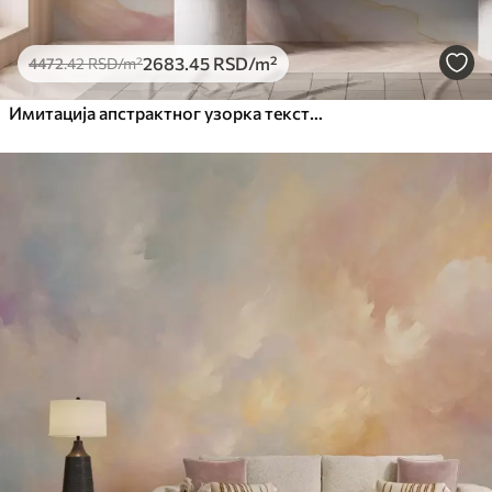
2683
.45
RSD
/m²
4472
.42
RSD
/m²
Имитација апстрактног узорка текстуре мермера у нијансама ружичасте и жуте