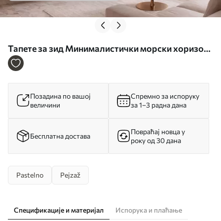
Тапете за зид Минималистички морски хоризонт
са пастелним облацима бр. w05516
Позадина по вашој
Спремно за испоруку
величини
за 1–3 радна дана
Повраћај новца у
Бесплатна достава
року од 30 дана
Pastelno
Pejzaž
Спецификације и материјал
Испорука и плаћање