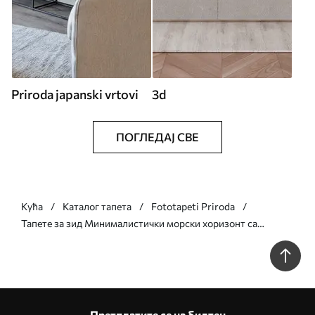
Priroda japanski vrtovi
3d
ПОГЛЕДАЈ СВЕ
Кућа
Каталог тапета
Fototapeti Priroda
Тапете за зид Минималистички морски хоризонт са
пастелним облацима бр. w05516
Претплатите се на билтен