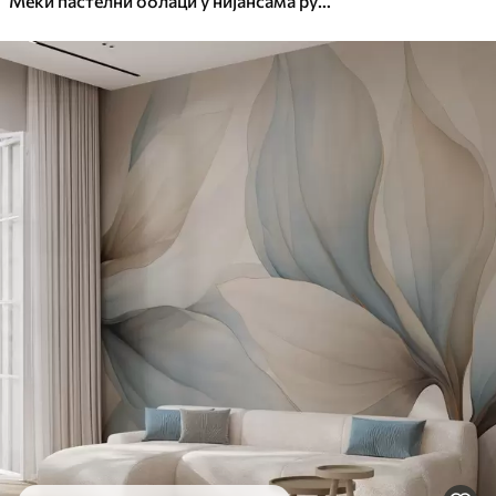
Меки пастелни облаци у нијансама ружичасте, крем и плаве