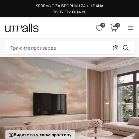
SPREMNO ZA ISPORUKU ZA 1–3 DANA
ПОПУСТИ ОД 40%
0
0
Видите то у свом простору