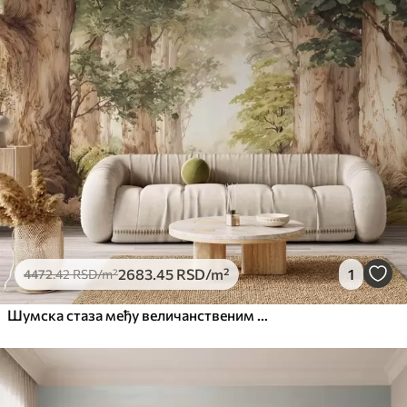
2683
.45
RSD
/m²
1
4472
.42
RSD
/m²
Шумска стаза међу величанственим дрвећем у акварелном стилу