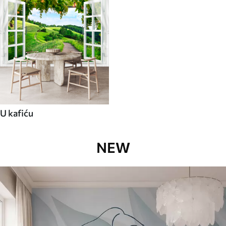
U kafiću
NEW