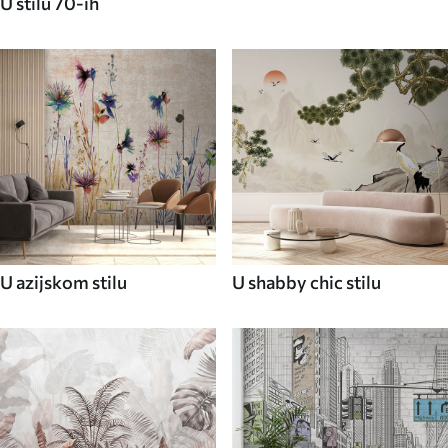
U stilu 70-ih
U azijskom stilu
U shabby chic stilu