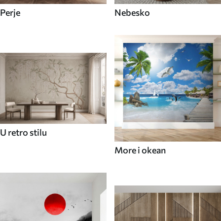
Perje
Nebesko
U retro stilu
More i okean