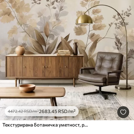
2683
.45
RSD
/m²
4472
.42
RSD
/m²
Текстурирана ботаничка уметност, разне биљке и лишће у нијансама браон и беж