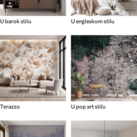
U barok stilu
U engleskom stilu
Terazzo
U pop art stilu