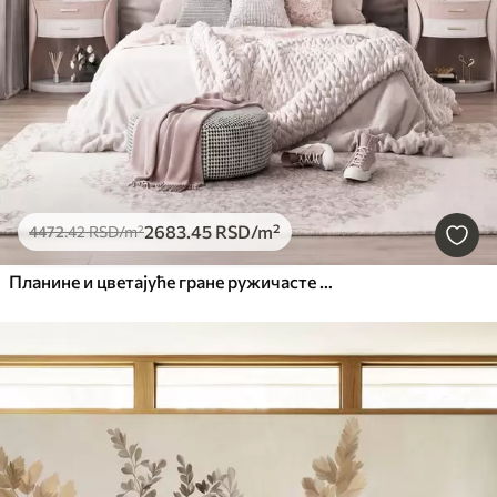
2683
.45
RSD
/m²
4472
.42
RSD
/m²
Планине и цветајуће гране ружичасте магнолије, текстурирани пејзаж