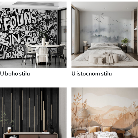
U boho stilu
U istocnom stilu