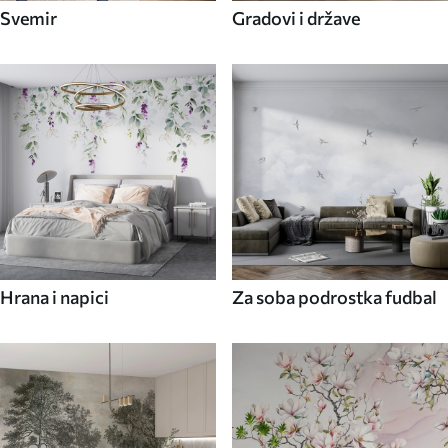
Svemir
Gradovi i države
Hrana i napici
Za soba podrostka fudbal