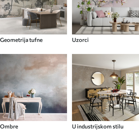
Geometrija tufne
Uzorci
Ombre
U industrijskom stilu