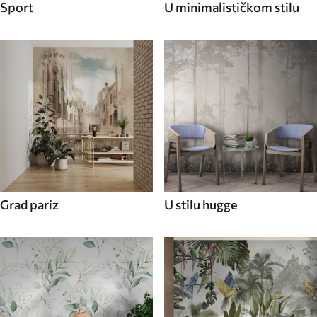
Sport
U minimalističkom stilu
Grad pariz
U stilu hugge