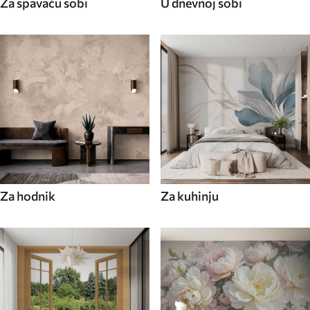
Za spavaću sobi
U dnevnoj sobi
Za hodnik
Za kuhinju