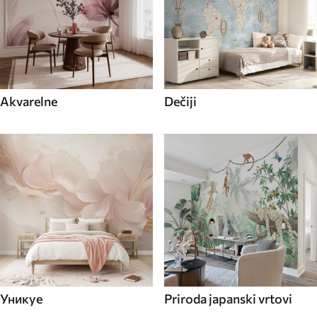
Akvarelne
Dečiji
Уникуе
Priroda japanski vrtovi