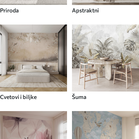
Priroda
Apstraktni
Cvetovi i biljke
Šuma