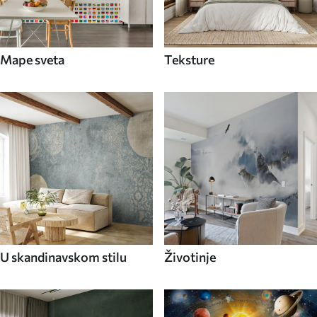
Mape sveta
Teksture
U skandinavskom stilu
Životinje