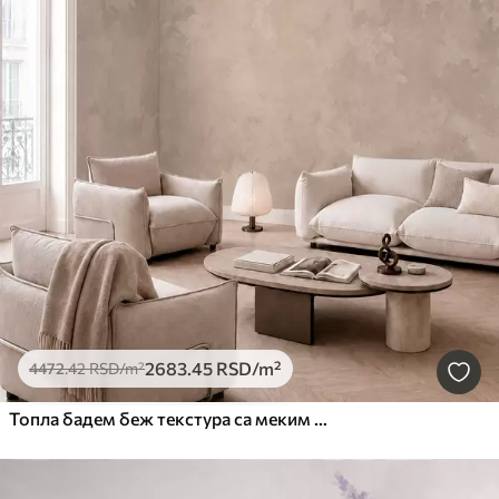
2683
.45
RSD
/m²
4472
.42
RSD
/m²
Топла бадем беж текстура са меким природним тоналним прелазима