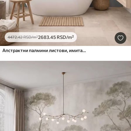
2683
.45
RSD
/m²
4472
.42
RSD
/m²
Апстрактни палмини листови, имитација слике