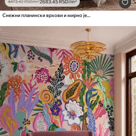
2683
.45
RSD
/m²
4472
.42
RSD
/m²
Снежни планински врхови и мирно језеро са одразом попут огледала