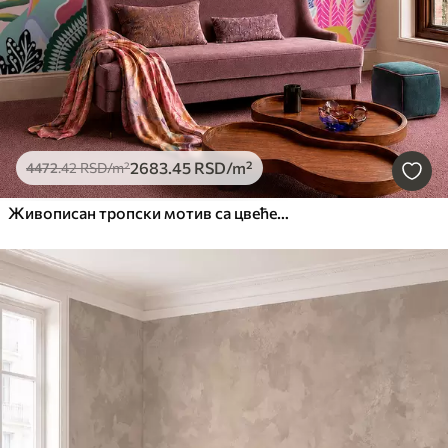
2683
.45
RSD
/m²
4472
.42
RSD
/m²
Живописан тропски мотив са цвећем, лишћем и шареним воћем