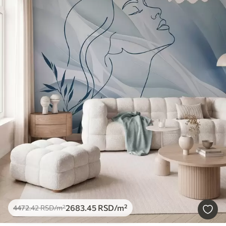
2683
.45
RSD
/m²
4472
.42
RSD
/m²