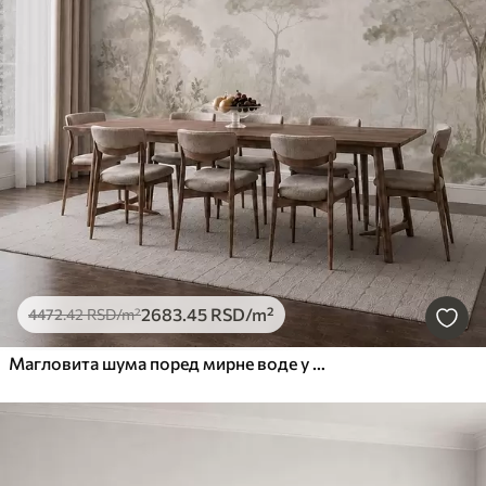
2683
.45
RSD
/m²
4472
.42
RSD
/m²
Магловита шума поред мирне воде у меким природним пастелним тоновима