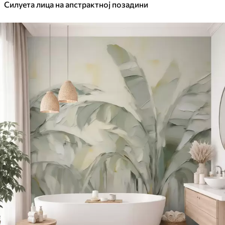
Силуета лица на апстрактној позадини