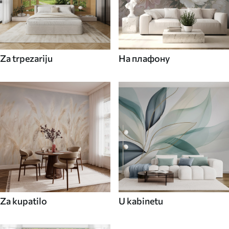
Za trpezariju
На плафону
Za kupatilo
U kabinetu