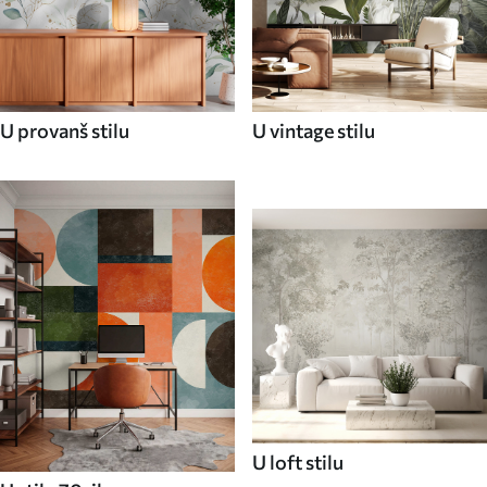
U provanš stilu
U vintage stilu
U loft stilu