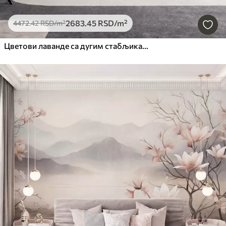
2683
.45
RSD
/m²
4472
.42
RSD
/m²
Цветови лаванде са дугим стабљикама и листовима, мека пастелна текстурирана уметност