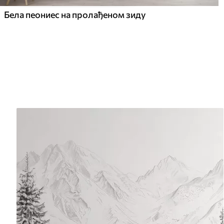
Бела пеониес на пролађеном зиду