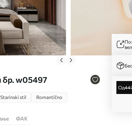
Поз
ве
Бес
и бр. w05497
од
44
Starinski stil
Romantično
ћање
ФАК