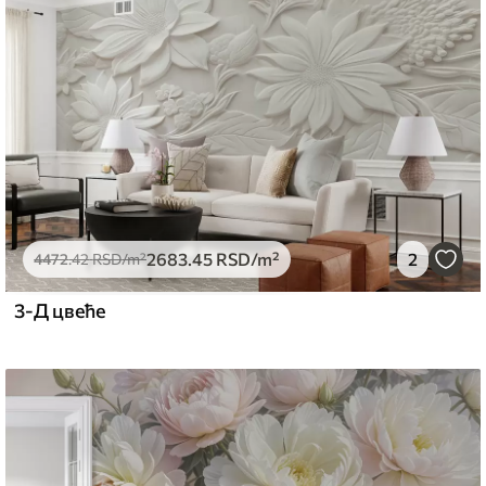
емиум
5
.00
3315
.00
RSD
/m²
2683
.45
RSD
/m²
2
l and Stick
4472
.42
RSD
/m²
6
.67
4900
.00
RSD
/m²
3-Д цвеће