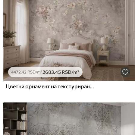
2683
.45
RSD
/m²
4472
.42
RSD
/m²
Цветни орнамент на текстурираној светлој позадини