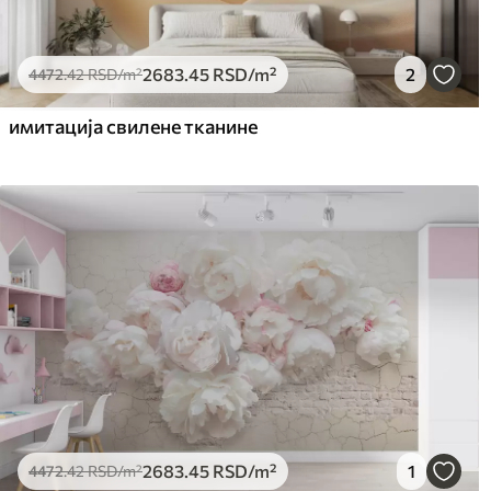
2683
.45
RSD
/m²
2
4472
.42
RSD
/m²
имитација свилене тканине
2683
.45
RSD
/m²
1
4472
.42
RSD
/m²