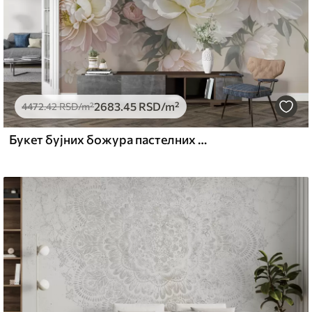
2683
.45
RSD
/m²
4472
.42
RSD
/m²
Букет бујних божура пастелних боја и другог цвећа на мекој, замућеној позадини