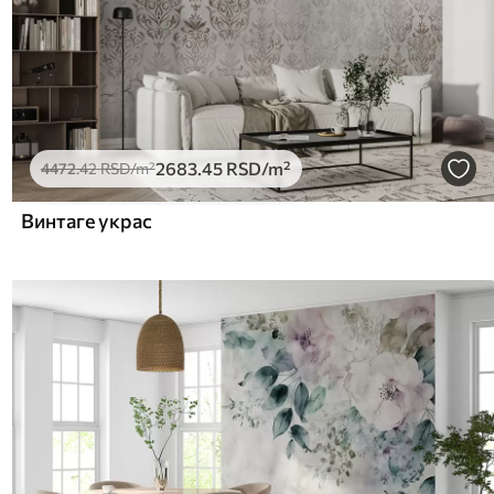
2683
.45
RSD
/m²
4472
.42
RSD
/m²
Винтаге украс