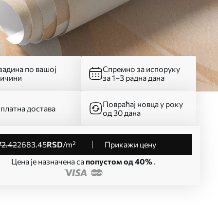
адина по вашој
Спремно за испоруку
личини
за 1–3 радна дана
Повраћај новца у року
платна достава
од 30 дана
72
.42
2683
.45
RSD
/m²
Прикажи цену
Цена је назначена са
попустом од 40%
.