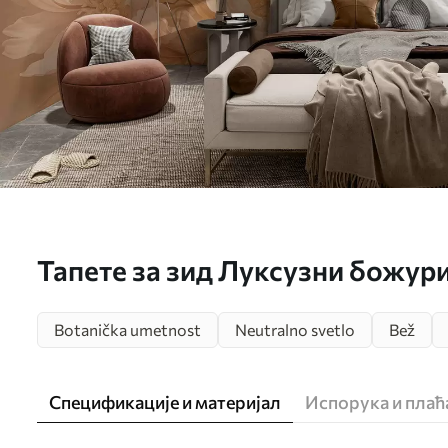
Тапете за зид Луксузни божур
Botanička umetnost
Neutralno svetlo
Bež
Спецификације и материјал
Испорука и пла