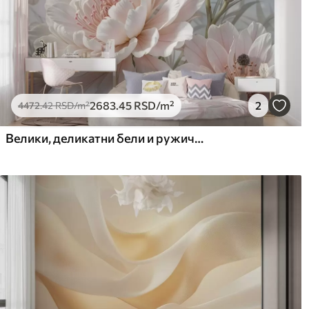
2683
.45
RSD
/m²
2
4472
.42
RSD
/m²
Велики, деликатни бели и ружичасти цветови божура са меким, лепршавим латицама на замућеној сивој позадини