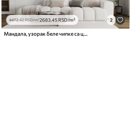
2683
.45
RSD
/m²
2
4472
.42
RSD
/m²
Мандала, узорак беле чипке са цветним и кружним мотивима, ствара деликатан и замршен дизајн