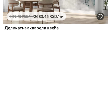
2683
.45
RSD
/m²
4472
.42
RSD
/m²
Деликатна акварела цвеће