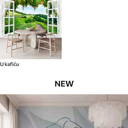
U kafiću
NEW