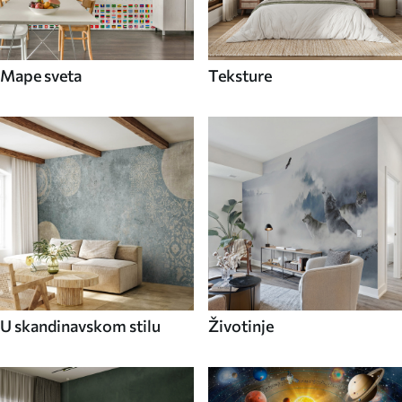
Mape sveta
Teksture
U skandinavskom stilu
Životinje