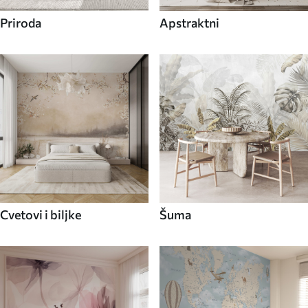
Priroda
Apstraktni
Cvetovi i biljke
Šuma