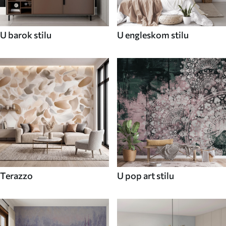
U barok stilu
U engleskom stilu
Terazzo
U pop art stilu