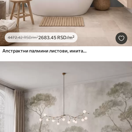
2683
.45
RSD
/m²
4472
.42
RSD
/m²
Апстрактни палмини листови, имитација слике