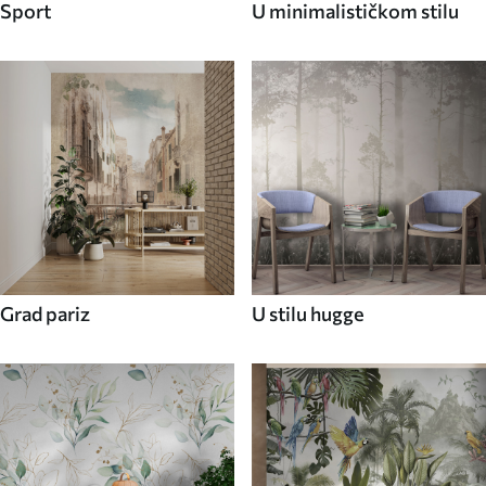
Sport
U minimalističkom stilu
Grad pariz
U stilu hugge