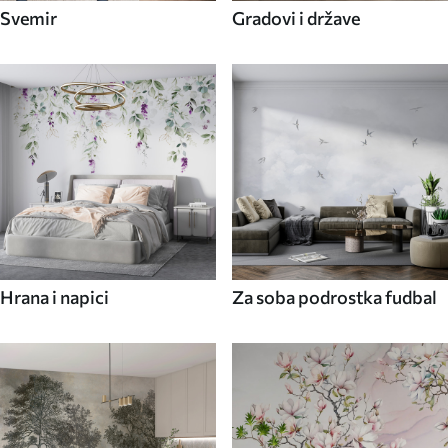
Svemir
Gradovi i države
Hrana i napici
Za soba podrostka fudbal