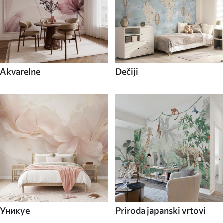
Akvarelne
Dečiji
Уникуе
Priroda japanski vrtovi