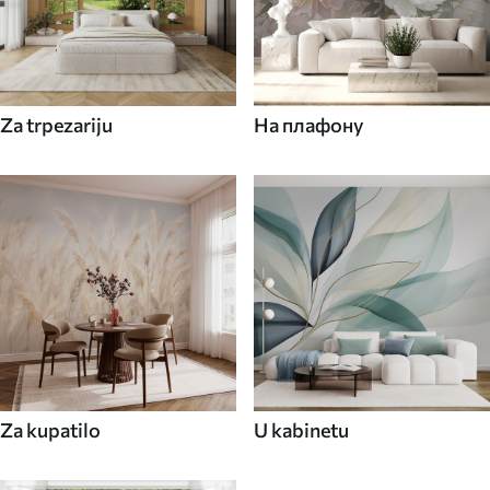
Za trpezariju
На плафону
Za kupatilo
U kabinetu