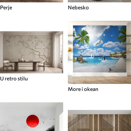
Perje
Nebesko
U retro stilu
More i okean