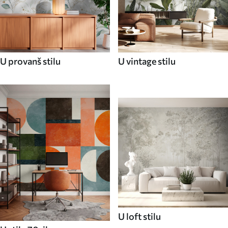
U provanš stilu
U vintage stilu
U loft stilu