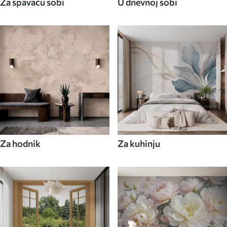
Za spavaću sobi
U dnevnoj sobi
Za hodnik
Za kuhinju