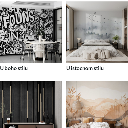
U boho stilu
U istocnom stilu