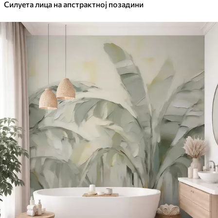
Силуета лица на апстрактној позадини