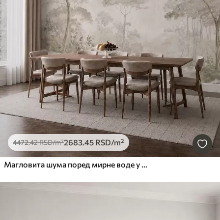
2683
.45
RSD
/m²
4472
.42
RSD
/m²
Магловита шума поред мирне воде у меким природним пастелним тоновима