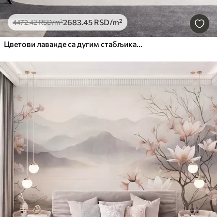
2683
.45
RSD
/m²
4472
.42
RSD
/m²
Цветови лаванде са дугим стабљикама и листовима, мека пастелна текстурирана уметност