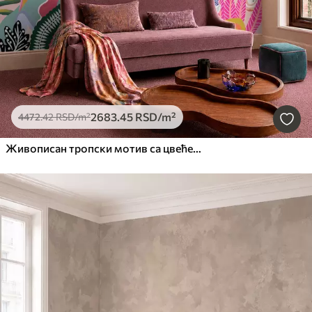
2683
.45
RSD
/m²
4472
.42
RSD
/m²
Живописан тропски мотив са цвећем, лишћем и шареним воћем