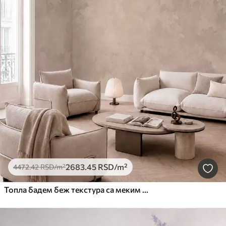
2683
.45
RSD
/m²
4472
.42
RSD
/m²
Топла бадем беж текстура са меким природним тоналним прелазима