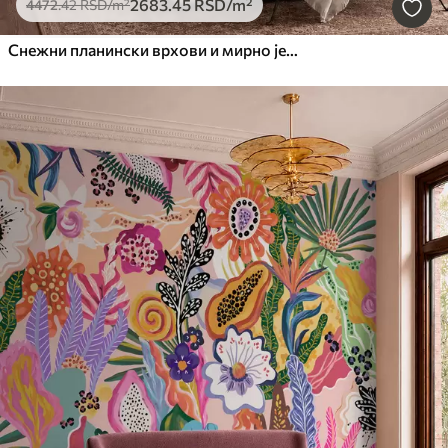
2683
.45
RSD
/m²
4472
.42
RSD
/m²
Снежни планински врхови и мирно језеро са одразом попут огледала