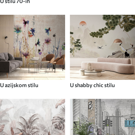
U stilu 70-ih
U azijskom stilu
U shabby chic stilu