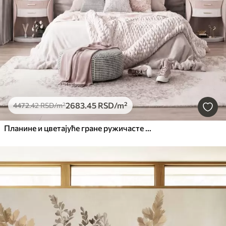
2683
.45
RSD
/m²
4472
.42
RSD
/m²
Планине и цветајуће гране ружичасте магнолије, текстурирани пејзаж