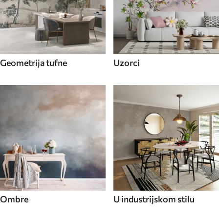
Geometrija tufne
Uzorci
Ombre
U industrijskom stilu