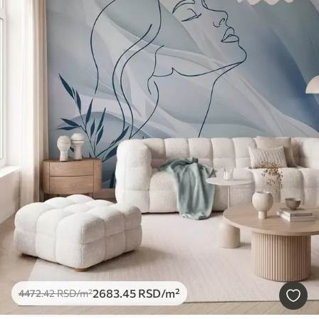
2683
.45
RSD
/m²
4472
.42
RSD
/m²