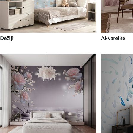
Dečiji
Akvarelne