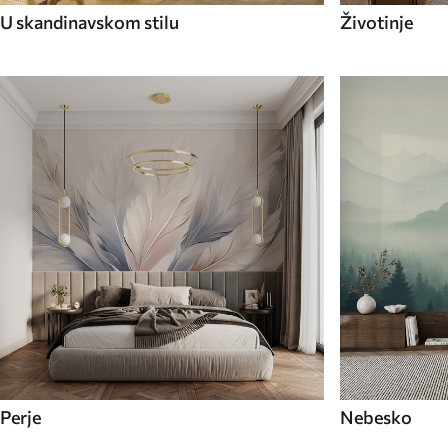
U skandinavskom stilu
Životinje
Perje
Nebesko