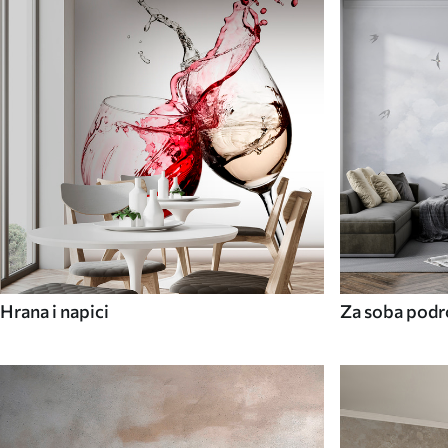
Hrana i napici
Za soba podr