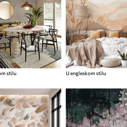
om stilu
U engleskom stilu