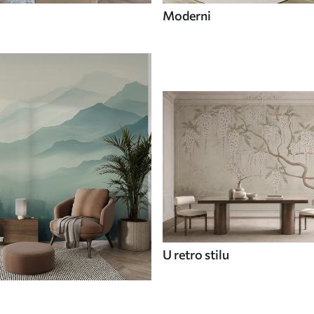
Moderni
U retro stilu