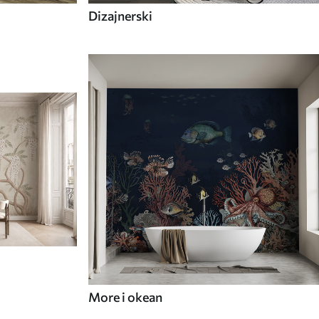
Dizajnerski
More i okean