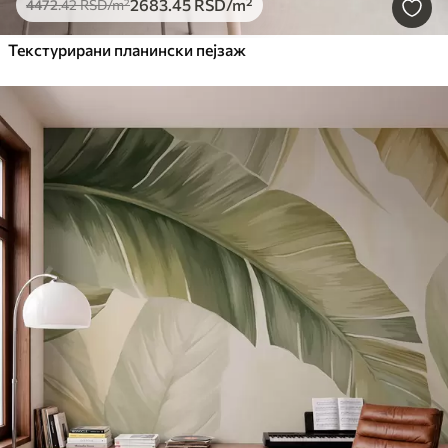
2683
.45
RSD
/m²
4472
.42
RSD
/m²
Текстурирани планински пејзаж