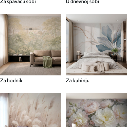
Za spavaću sobi
U dnevnoj sobi
Za hodnik
Za kuhinju