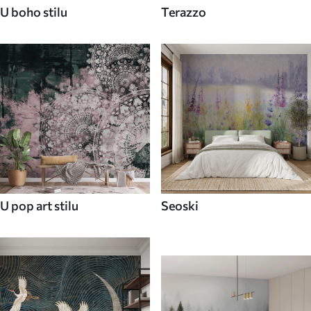
U boho stilu
Terazzo
U pop art stilu
Seoski