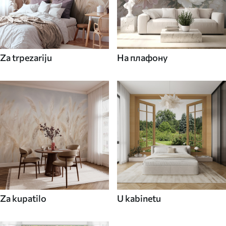
Za trpezariju
На плафону
Za kupatilo
U kabinetu