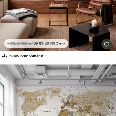
2683
.45
RSD
/m²
4472
.42
RSD
/m²
Дуги листови банане