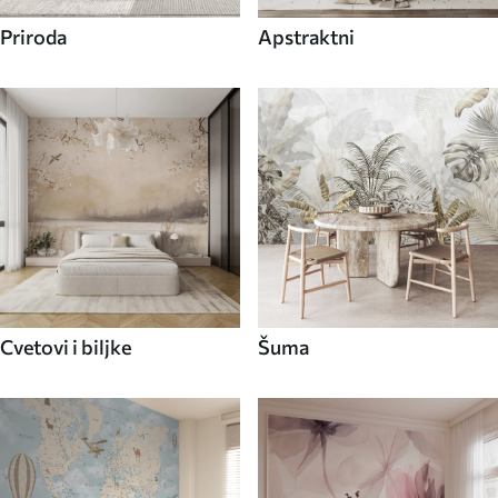
Priroda
Apstraktni
Cvetovi i biljke
Šuma