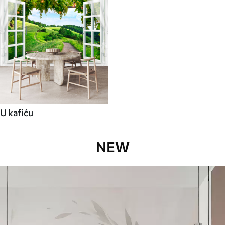
U kafiću
NEW