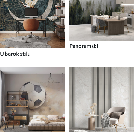
Panoramski
U barok stilu