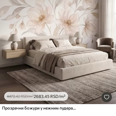
2683
.45
RSD
/m²
4472
.42
RSD
/m²
Прозрачни божури у нежним пудерасто-беж тоновима