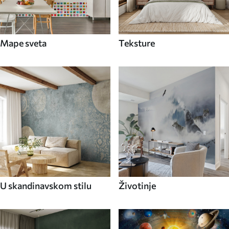
Mape sveta
Teksture
U skandinavskom stilu
Životinje