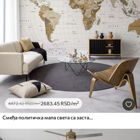
2683
.45
RSD
/m²
4472
.42
RSD
/m²
Смеђа политичка мапа света са заставама на енглеском језику