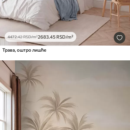
2683
.45
RSD
/m²
4472
.42
RSD
/m²
Трава, оштро лишће