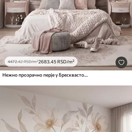
2683
.45
RSD
/m²
4472
.42
RSD
/m²
Нежно прозрачно перје у бресквасто-ружичастој измаглици са сјајем