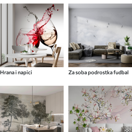
Hrana i napici
Za soba podrostka fudbal