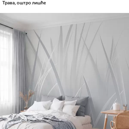
Трава, оштро лишће