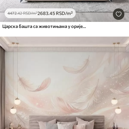
2683
.45
RSD
/m²
4472
.42
RSD
/m²
Царска башта са животињама у оријенталном стилу — мајмуном, леопардом, тигром, пауном и чапљом