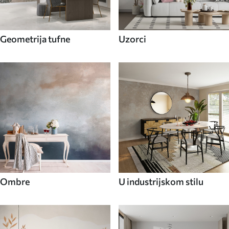
Geometrija tufne
Uzorci
Ombre
U industrijskom stilu