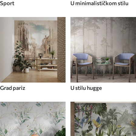
Sport
U minimalističkom stilu
Grad pariz
U stilu hugge