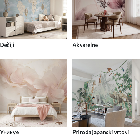
Dečiji
Akvarelne
Уникуе
Priroda japanski vrtovi