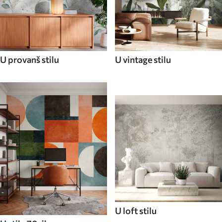
U provanš stilu
U vintage stilu
U loft stilu