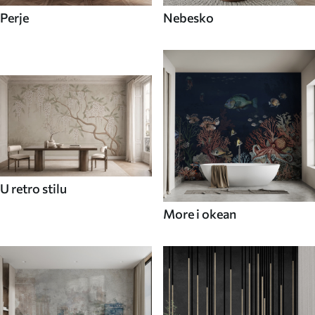
Perje
Nebesko
U retro stilu
More i okean