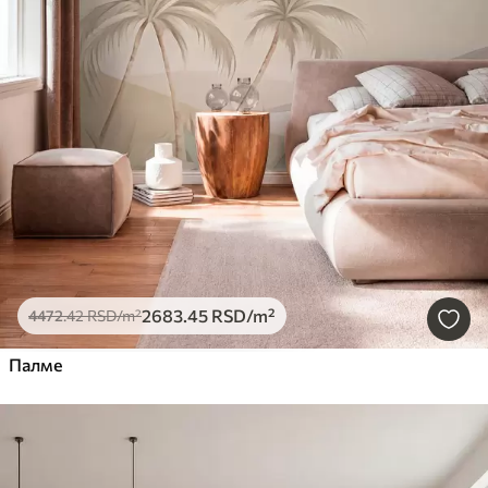
2683
.45
RSD
/m²
4472
.42
RSD
/m²
Палме