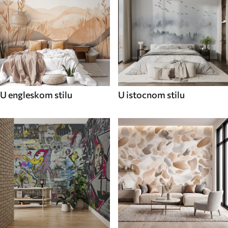
U engleskom stilu
U istocnom stilu