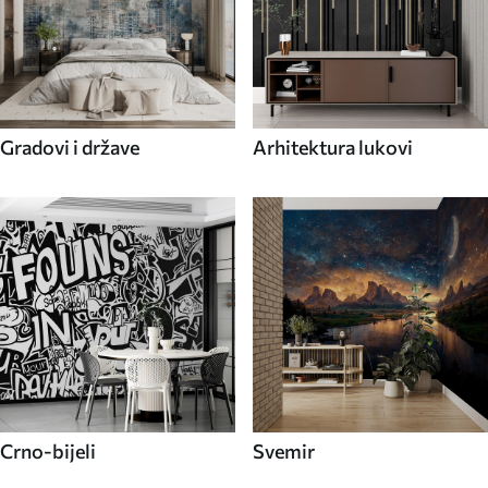
Gradovi i države
Arhitektura lukovi
Crno-bijeli
Svemir