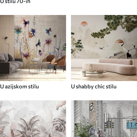
U stilu 70-ih
U azijskom stilu
U shabby chic stilu