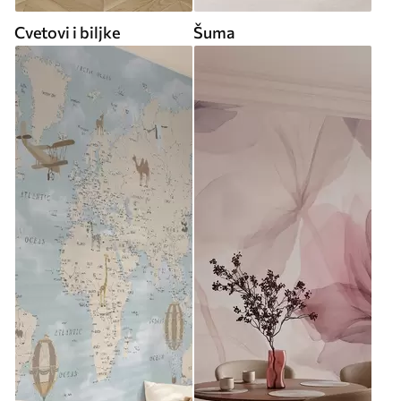
Cvetovi i biljke
Šuma