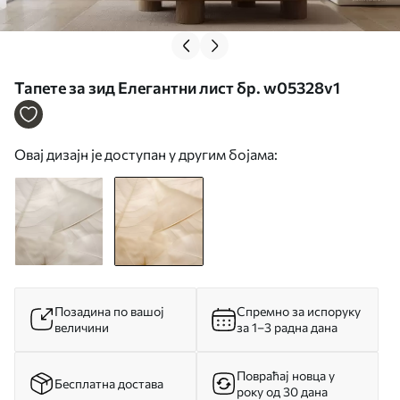
Тапете за зид Елегантни лист бр. w05328v1
Овај дизајн је доступан у другим бојама:
Позадина по вашој
Спремно за испоруку
величини
за 1–3 радна дана
Повраћај новца у
Бесплатна достава
року од 30 дана