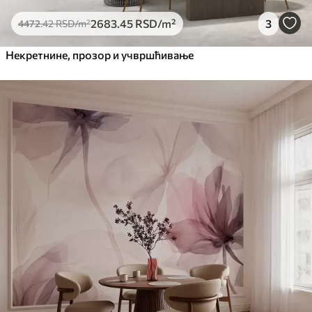
2683
.45
RSD
/m²
3
4472
.42
RSD
/m²
Некретнине, прозор и учвршћивање