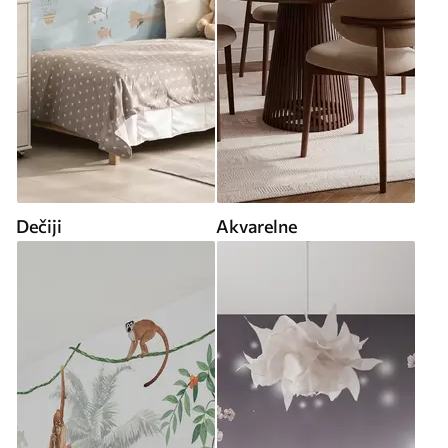
Dečiji
Akvarelne