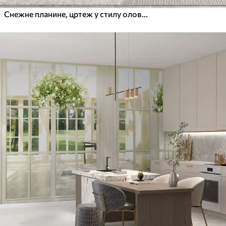
Снежне планине, цртеж у стилу оловке, минимализам, шума, природа