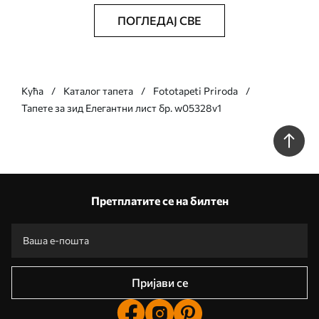
ПОГЛЕДАЈ СВЕ
Кућа
Каталог тапета
Fototapeti Priroda
Тапете за зид Елегантни лист бр. w05328v1
Претплатите се на билтен
Пријави се