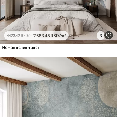
2683
.45
RSD
/m²
3
4472
.42
RSD
/m²
Нежан велики цвет