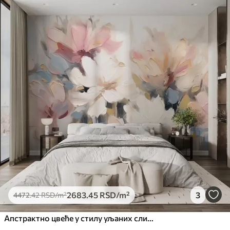
Доступни материјали
Стандард
4472
.42
2683
.45
RSD
/m²
Премиум
5525
.00
3315
.00
RSD
/m²
Премиум
6333
.33
3800
.00
RSD
/m²
Peel and Stick
8166
.67
4900
.00
RSD
/m²
2683
.45
RSD
/m²
3
4472
.42
RSD
/m²
Апстрактно цвеће у стилу уљаних слика у меким тоновима