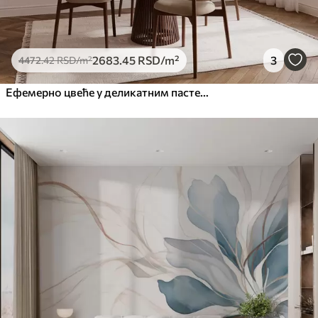
2683
.45
RSD
/m²
3
4472
.42
RSD
/m²
Ефемерно цвеће у деликатним пастелним бојама