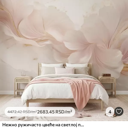
2683
.45
RSD
/m²
4
4472
.42
RSD
/m²
Нежно ружичасто цвеће на светлој позадини