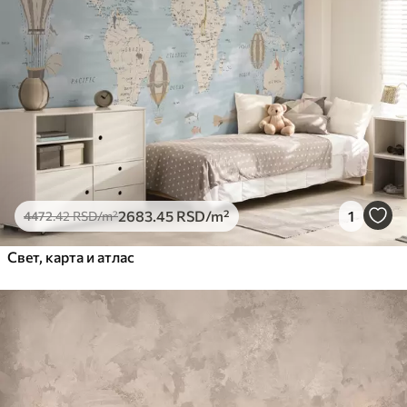
2683
.45
RSD
/m²
1
4472
.42
RSD
/m²
Свет, карта и атлас