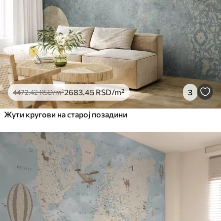
2683
.45
RSD
/m²
3
4472
.42
RSD
/m²
Жути кругови на старој позадини