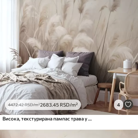
2683
.45
RSD
/m²
4
4472
.42
RSD
/m²
Висока, текстурирана пампас трава у меким, топлим, неутралним тоновима, са замућеном, светлом позадином