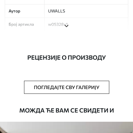
Аутор
UWALLS
Број артикла
w05328v1
Производња
Слика се штампа у вашој наведеној
величини, исечена на идентичне траке
ширине до 50 цм.
РЕЦЕНЗИЈЕ О ПРОИЗВОДУ
Додатно
Можете додати лак и/или лепак за
тапете.
Чишћење
Тапета се може нежно очистити меким
ПОГЛЕДАЈТЕ СВУ ГАЛЕРИЈУ
сунђером. Позадине са завршном
обрадом лакова могу се очистити
водом.
МОЖДА ЋЕ ВАМ СЕ СВИДЕТИ И
Начин примене
Беспрекорна апликација