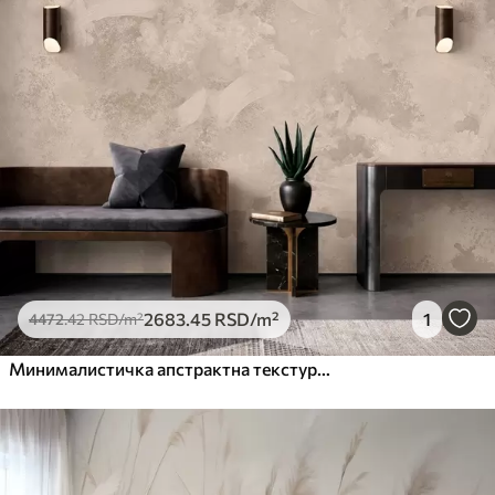
2683
.45
RSD
/m²
1
4472
.42
RSD
/m²
Минималистичка апстрактна текстура четкице у беж тоновима