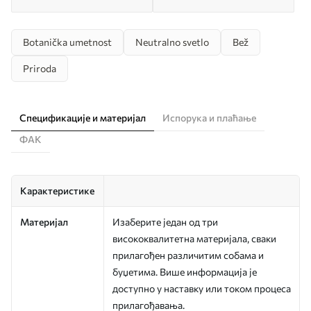
Botanička umetnost
Neutralno svetlo
Bež
Priroda
Спецификације и материјал
Испорука и плаћање
ФАК
Карактеристике
Материјал
Изаберите један од три
висококвалитетна материјала, сваки
прилагођен различитим собама и
буџетима. Више информација је
доступно у наставку или током процеса
прилагођавања.