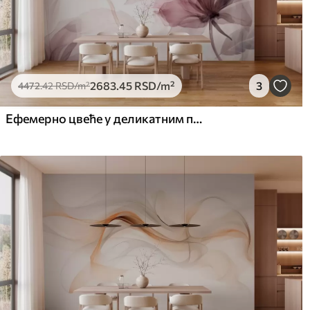
2683
.45
RSD
/m²
3
4472
.42
RSD
/m²
Ефемерно цвеће у деликатним пастелним бојама