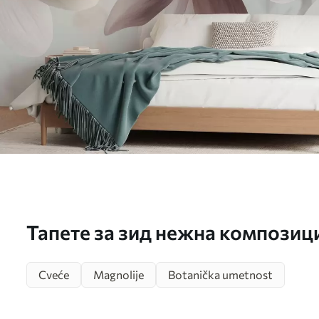
Тапете за зид нежна композици
пастелним нијансама бр. w05
Cveće
Magnolije
Botanička umetnost