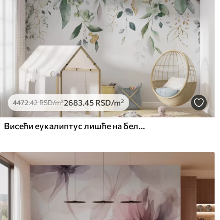
2683
.45
RSD
/m²
4472
.42
RSD
/m²
Висећи еукалиптус лишће на белој позадини