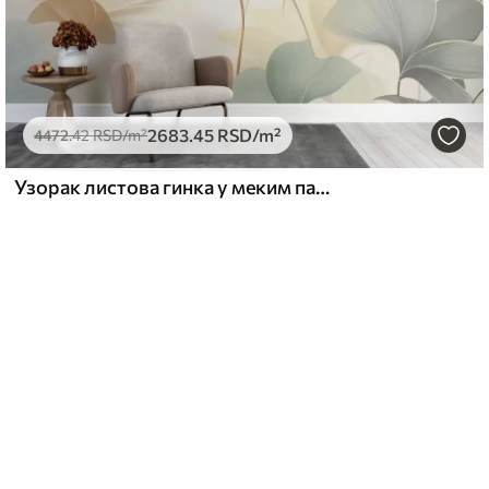
2683
.45
RSD
/m²
4472
.42
RSD
/m²
Узорак листова гинка у меким пастелним тоновима, мешајући зелене, жуте и крем нијансе да би се створио лаган и прозрачан осећај