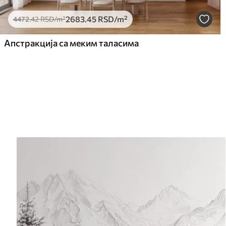
2683
.45
RSD
/m²
4472
.42
RSD
/m²
Апстракција са меким таласима