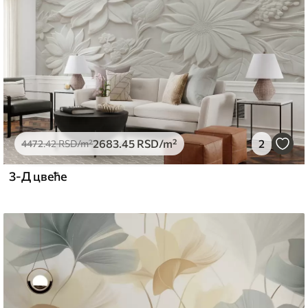
2683
.45
RSD
/m²
2
4472
.42
RSD
/m²
3-Д цвеће