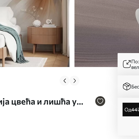
Поз
ве
Бес
ја цвећа и лишћа у
од
44
240