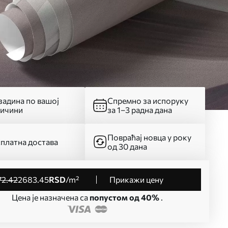
адина по вашој
Спремно за испоруку
личини
за 1–3 радна дана
Повраћај новца у року
платна достава
од 30 дана
72
.42
2683
.45
RSD
/m²
Прикажи цену
Цена је назначена са
попустом од 40%
.