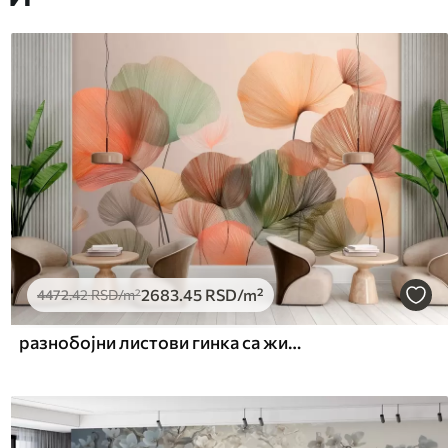
2683
.45
RSD
/m²
4472
.42
RSD
/m²
разнобојни листови гинка са жилама