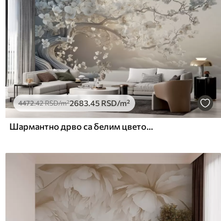
2683
.45
RSD
/m²
4472
.42
RSD
/m²
Шармантно дрво са белим цветовима на позадини облака у занимљивом стилу у деликатним топлим бојама