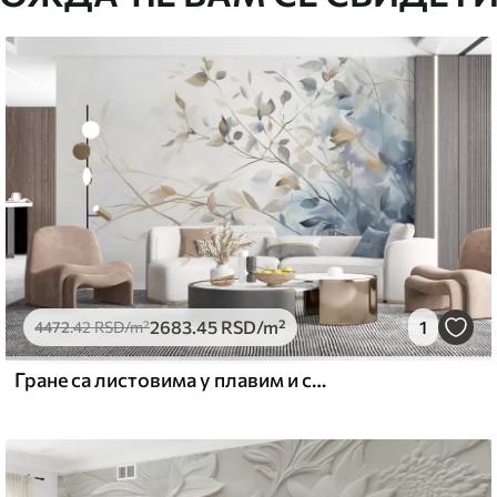
стити меким сунђером. Позадине са
могу се очистити водом.
емиум
5
.00
3315
.00
RSD
/m²
2683
.45
RSD
/m²
1
l and Stick
4472
.42
RSD
/m²
6
.67
4900
.00
RSD
/m²
Гране са листовима у плавим и смеђим тоновима, светле позадине, меке и нежне, акварел стил