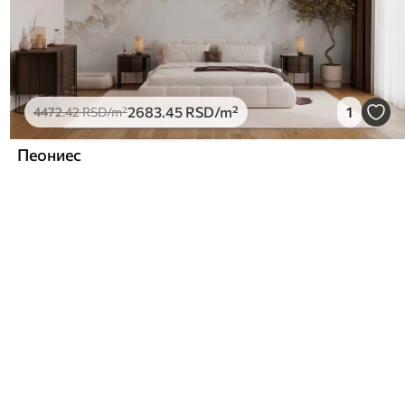
2683
.45
RSD
/m²
1
4472
.42
RSD
/m²
Пеониес