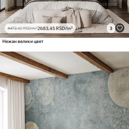
2683
.45
RSD
/m²
3
4472
.42
RSD
/m²
Нежан велики цвет