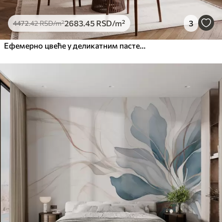
2683
.45
RSD
/m²
3
4472
.42
RSD
/m²
Ефемерно цвеће у деликатним пастелним бојама