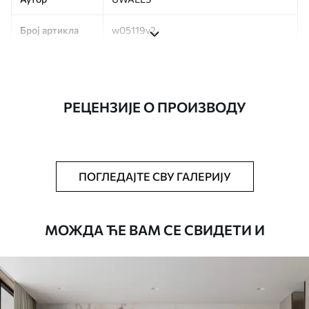
Број артикла
w05119v2
Производња
Слика се штампа у вашој наведеној
величини, исечена на идентичне траке
ширине до 50 цм.
РЕЦЕНЗИЈЕ О ПРОИЗВОДУ
Додатно
Можете додати лак и/или лепак за
тапете.
Чишћење
Тапета се може нежно очистити меким
ПОГЛЕДАЈТЕ СВУ ГАЛЕРИЈУ
сунђером. Позадине са завршном
обрадом лакова могу се очистити
водом.
МОЖДА ЋЕ ВАМ СЕ СВИДЕТИ И
Начин примене
Беспрекорна апликација
Доступни материјали