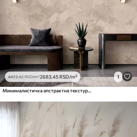
2683
.45
RSD
/m²
1
4472
.42
RSD
/m²
Минималистичка апстрактна текстура четкице у беж тоновима