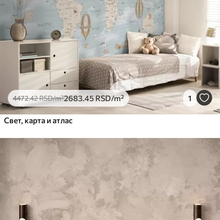
2683
.45
RSD
/m²
1
4472
.42
RSD
/m²
Свет, карта и атлас