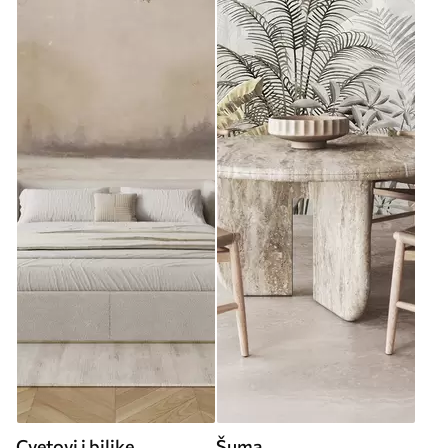
Cvetovi i biljke
Šuma