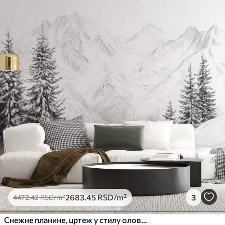
2683
.45
RSD
/m²
3
4472
.42
RSD
/m²
Снежне планине, цртеж у стилу оловке, минимализам, шума, природа