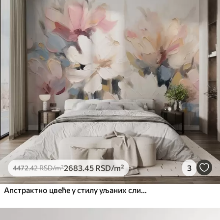
Стандард
4472
.42
2683
.45
RSD
/m²
Премиум
5525
.00
3315
.00
RSD
/m²
Премиум
6333
.33
3800
.00
RSD
/m²
Peel and Stick
8166
.67
4900
.00
RSD
/m²
2683
.45
RSD
/m²
3
4472
.42
RSD
/m²
Апстрактно цвеће у стилу уљаних слика у меким тоновима