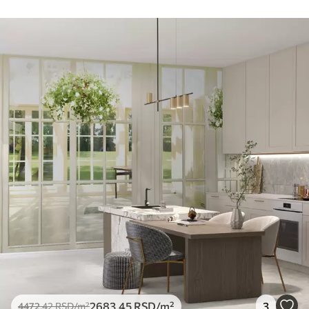
2683
.45
RSD
/m²
3
4472
.42
RSD
/m²