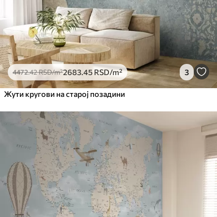
2683
.45
RSD
/m²
3
4472
.42
RSD
/m²
Жути кругови на старој позадини