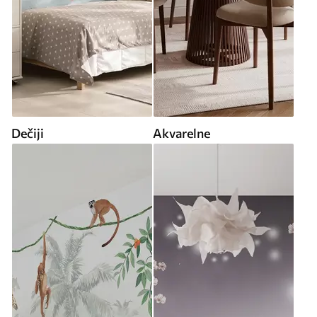
Dečiji
Akvarelne