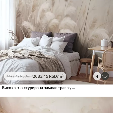
2683
.45
RSD
/m²
4
4472
.42
RSD
/m²
Висока, текстурирана пампас трава у меким, топлим, неутралним тоновима, са замућеном, светлом позадином