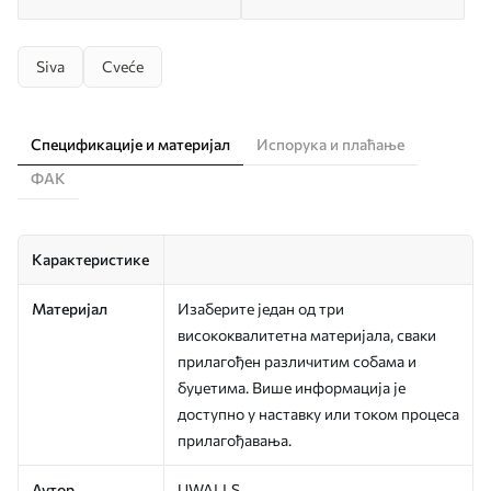
Siva
Cveće
Спецификације и материјал
Испорука и плаћање
ФАК
Карактеристике
Материјал
Изаберите један од три
висококвалитетна материјала, сваки
прилагођен различитим собама и
буџетима. Више информација је
доступно у наставку или током процеса
прилагођавања.
Аутор
UWALLS