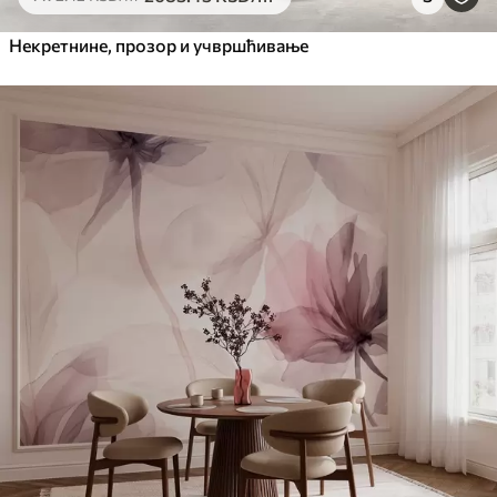
Некретнине, прозор и учвршћивање