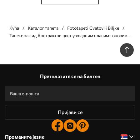
Кућа
Каталог тапета
Fototapeti Cvetovi i Biljke
Тапете за зид Апстрактни цвет у хладним плавим тоновима
бр. w05119v2
Претплатите се на билтен
Пријави се
Промените језик