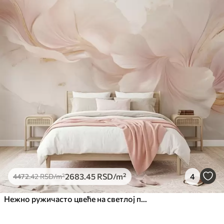
2683
.45
RSD
/m²
4
4472
.42
RSD
/m²
Нежно ружичасто цвеће на светлој позадини