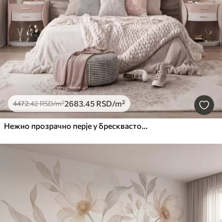
2683
.45
RSD
/m²
4472
.42
RSD
/m²
Нежно прозрачно перје у бресквасто-ружичастој измаглици са сјајем