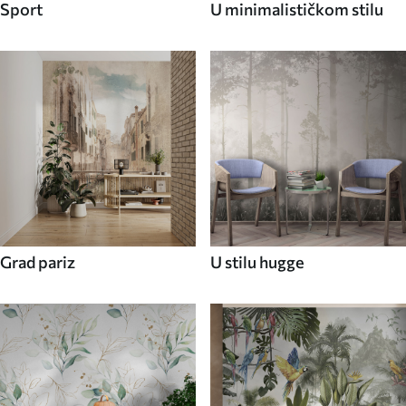
Sport
U minimalističkom stilu
Grad pariz
U stilu hugge