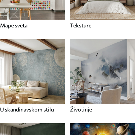
Mape sveta
Teksture
U skandinavskom stilu
Životinje