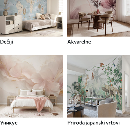
Dečiji
Akvarelne
Уникуе
Priroda japanski vrtovi