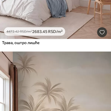
2683
.45
RSD
/m²
4472
.42
RSD
/m²
Трава, оштро лишће