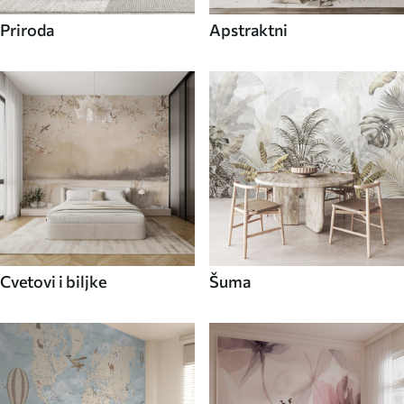
Priroda
Apstraktni
Cvetovi i biljke
Šuma