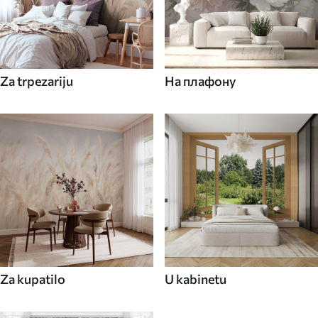
Za trpezariju
На плафону
Za kupatilo
U kabinetu