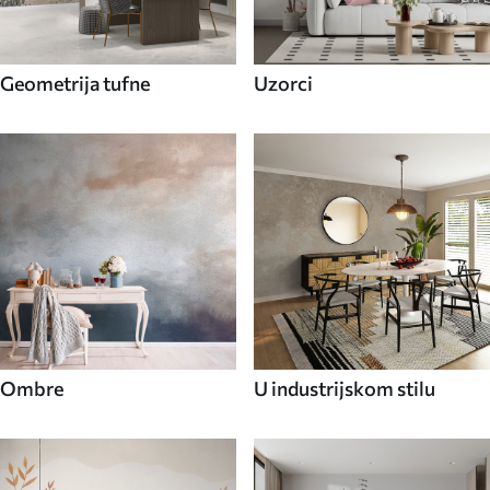
Geometrija tufne
Uzorci
Ombre
U industrijskom stilu