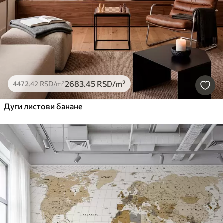
2683
.45
RSD
/m²
4472
.42
RSD
/m²
Дуги листови банане