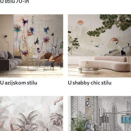
U stilu 70-ih
U azijskom stilu
U shabby chic stilu