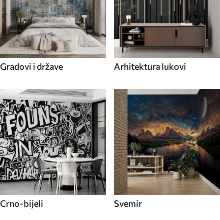
Gradovi i države
Arhitektura lukovi
Crno-bijeli
Svemir