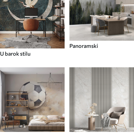
Panoramski
U barok stilu