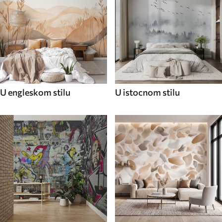
U engleskom stilu
U istocnom stilu