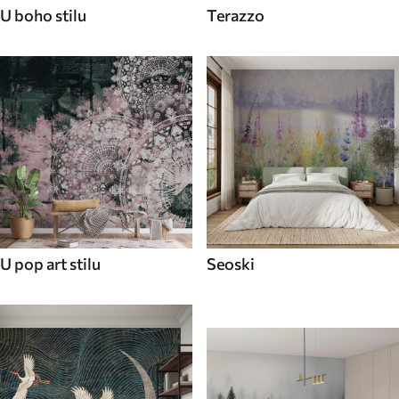
U boho stilu
Terazzo
U pop art stilu
Seoski