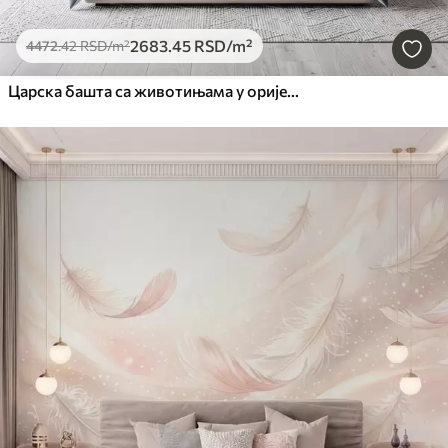
2683
.45
RSD
/m²
4472
.42
RSD
/m²
Царска башта са животињама у оријенталном стилу — мајмуном, леопардом, тигром, пауном и чапљом