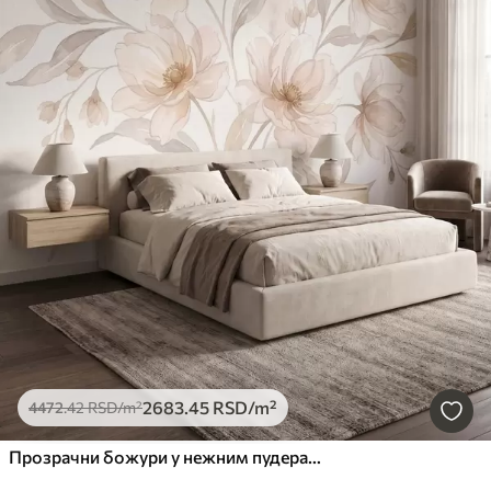
2683
.45
RSD
/m²
4472
.42
RSD
/m²
Прозрачни божури у нежним пудерасто-беж тоновима