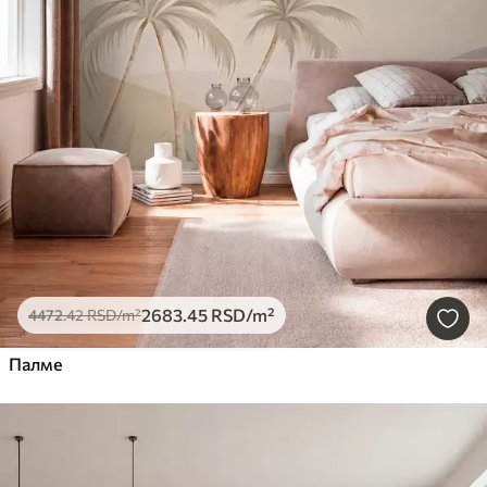
2683
.45
RSD
/m²
4472
.42
RSD
/m²
Палме