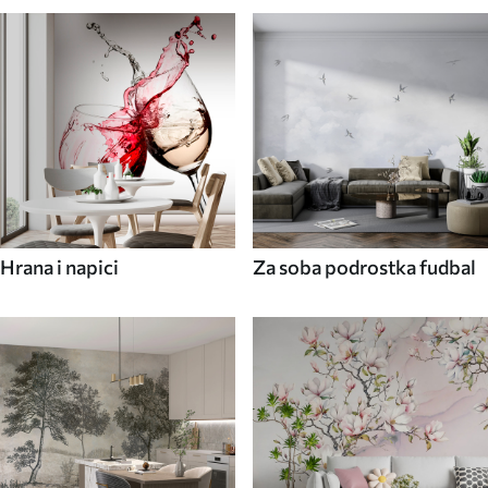
Hrana i napici
Za soba podrostka fudbal