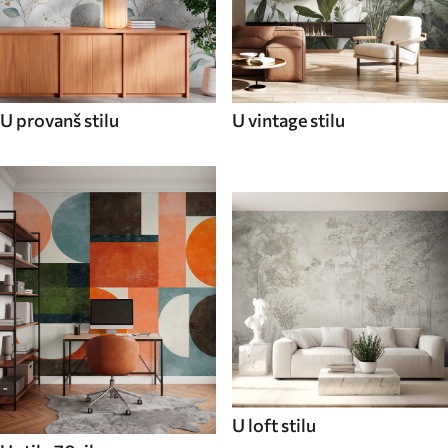
U provanš stilu
U vintage stilu
U loft stilu