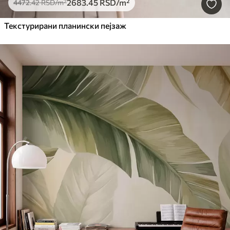
2683
.45
RSD
/m²
4472
.42
RSD
/m²
Текстурирани планински пејзаж