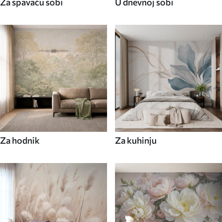
Za spavaću sobi
U dnevnoj sobi
Za hodnik
Za kuhinju