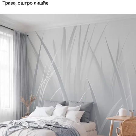
Трава, оштро лишће