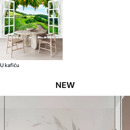
U kafiću
NEW