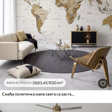
2683
.45
RSD
/m²
4472
.42
RSD
/m²
Смеђа политичка мапа света са заставама на енглеском језику