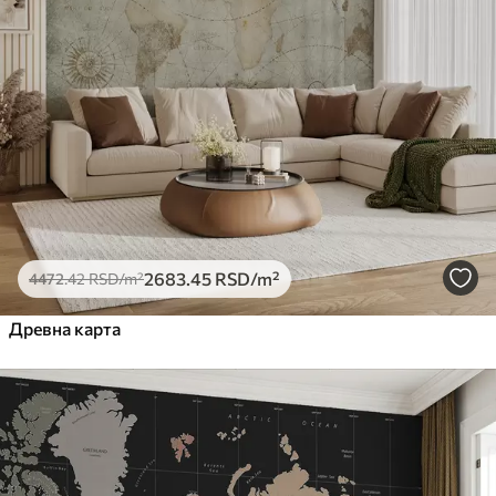
2683
.45
RSD
/m²
4472
.42
RSD
/m²
Древна карта