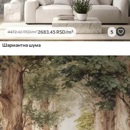
2683
.45
RSD
/m²
5
4472
.42
RSD
/m²
Шармантна шума