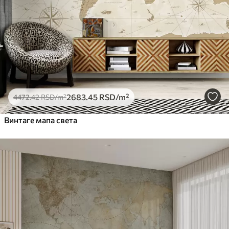
Премиум
6333
.33
3800
.00
RSD
/m²
Peel and Stick
8166
.67
4900
.00
RSD
/m²
2683
.45
RSD
/m²
4472
.42
RSD
/m²
Винтаге мапа света