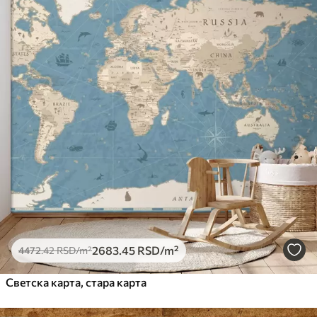
2683
.45
RSD
/m²
4472
.42
RSD
/m²
Светска карта, стара карта