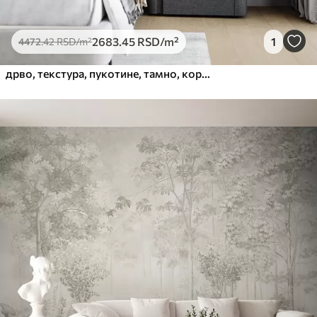
2683
.45
RSD
/m²
1
4472
.42
RSD
/m²
дрво, текстура, пукотине, тамно, кора, површина