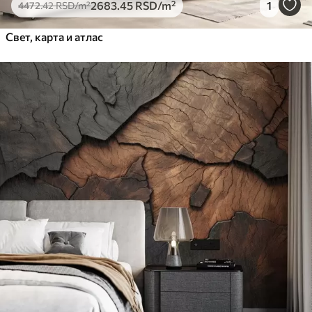
2683
.45
RSD
/m²
1
4472
.42
RSD
/m²
Свет, карта и атлас