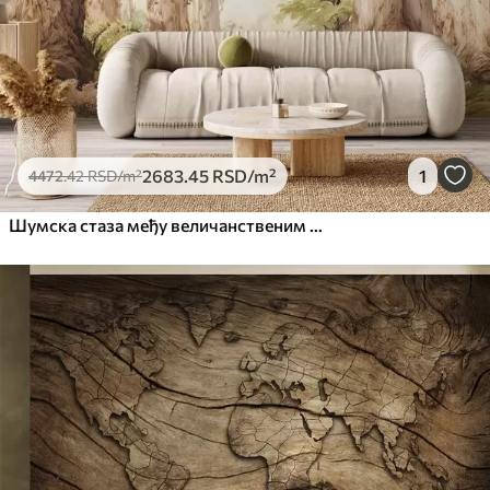
2683
.45
RSD
/m²
1
4472
.42
RSD
/m²
Шумска стаза међу величанственим дрвећем у акварелном стилу