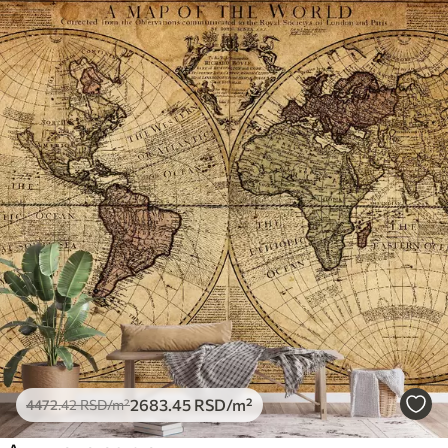
2683
.45
RSD
/m²
4472
.42
RSD
/m²