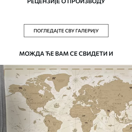
РЕЦЕНЗИЈЕ О ПРОИЗВОДУ
Додатно
Можете додати лак и/или лепак за
тапете.
Чишћење
Тапета се може нежно очистити меким
ПОГЛЕДАЈТЕ СВУ ГАЛЕРИЈУ
сунђером. Позадине са завршном
обрадом лакова могу се очистити
водом.
МОЖДА ЋЕ ВАМ СЕ СВИДЕТИ И
Начин примене
Беспрекорна апликација
Доступни материјали
Стандард
4472
.42
2683
.45
RSD
/m²
Премиум
5525
.00
3315
.00
RSD
/m²