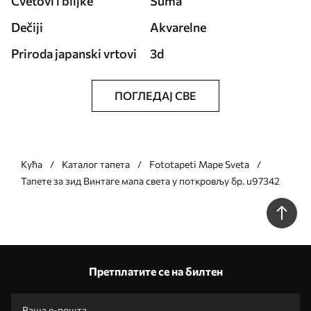
Cvetovi i biljke
Šuma
Dečiji
Akvarelne
Priroda japanski vrtovi
3d
ПОГЛЕДАЈ СВЕ
Кућа
Каталог тапета
Fototapeti Mape Sveta
Тапете за зид Винтаге мапа света у поткровљу бр. u97342
Претплатите се на билтен