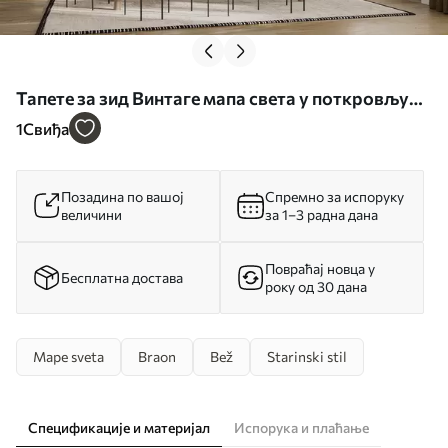
Тапете за зид Винтаге мапа света у поткровљу
бр. u97342
1
Свиђа
Позадина по вашој
Спремно за испоруку
величини
за 1–3 радна дана
Повраћај новца у
Бесплатна достава
року од 30 дана
Mape sveta
Braon
Bež
Starinski stil
Спецификације и материјал
Испорука и плаћање