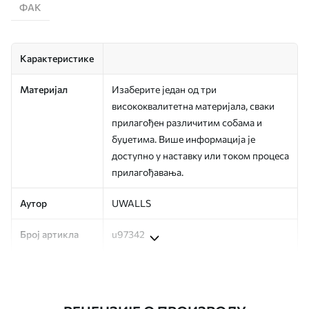
ФАК
Карактеристике
Материјал
Изаберите један од три
висококвалитетна материјала, сваки
прилагођен различитим собама и
буџетима. Више информација је
доступно у наставку или током процеса
прилагођавања.
Аутор
UWALLS
Број артикла
u97342
Производња
Слика се штампа у вашој наведеној
величини, исечена на идентичне траке
ширине до 50 цм.