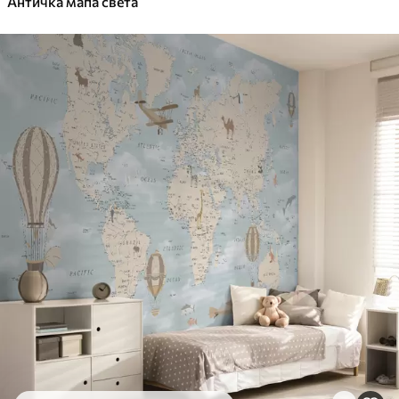
Античка мапа света