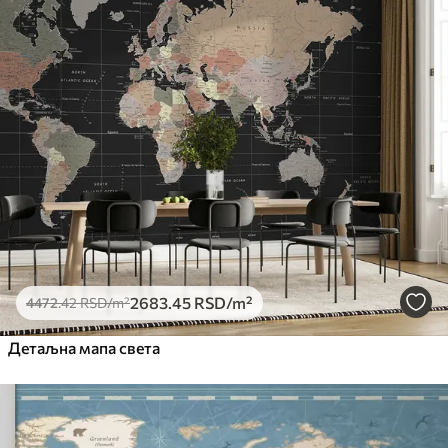
2683
.45
RSD
/m²
4472
.42
RSD
/m²
Детаљна мапа света