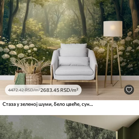
2683
.45
RSD
/m²
4472
.42
RSD
/m²
Стаза у зеленој шуми, бело цвеће, сунчева светлост, цртеж у акрилном стилу