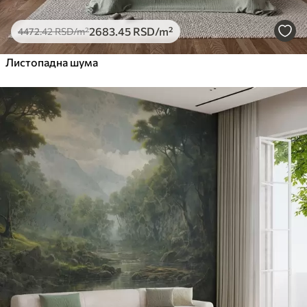
2683
.45
RSD
/m²
4472
.42
RSD
/m²
Листопадна шума