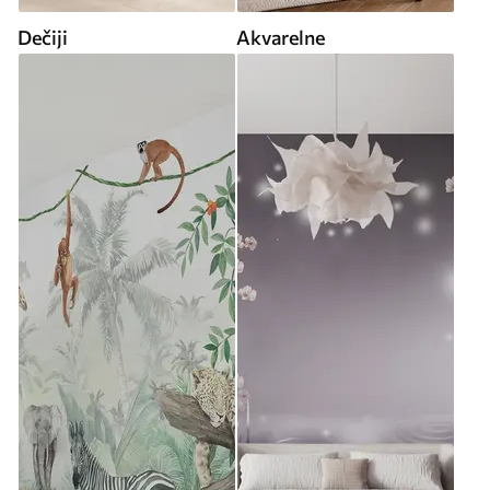
Dečiji
Akvarelne