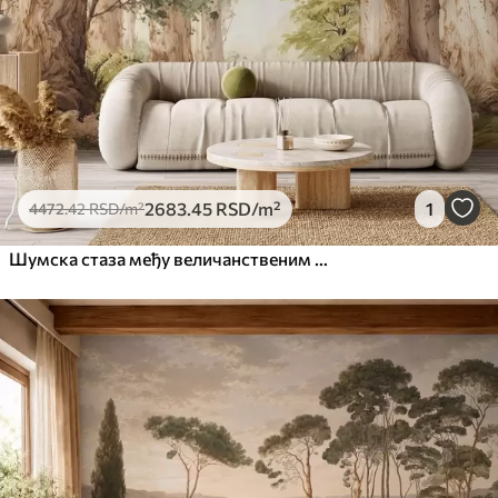
Премиум
6333
.33
3800
.00
RSD
/m²
Peel and Stick
8166
.67
4900
.00
RSD
/m²
2683
.45
RSD
/m²
1
4472
.42
RSD
/m²
Шумска стаза међу величанственим дрвећем у акварелном стилу