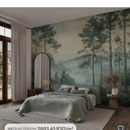
2683
.45
RSD
/m²
4472
.42
RSD
/m²