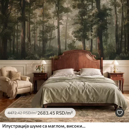
2683
.45
RSD
/m²
4472
.42
RSD
/m²
Илустрација шуме са маглом, високим дрвећем и стазом