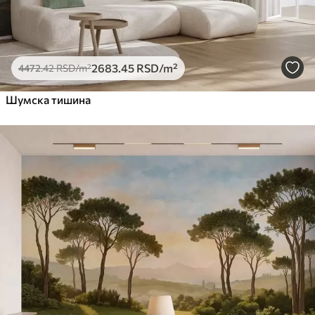
2683
.45
RSD
/m²
4472
.42
RSD
/m²
Шумска тишина