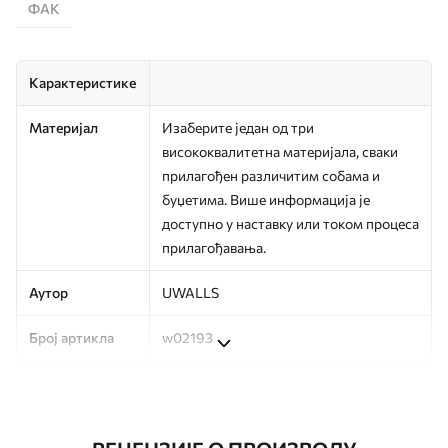
ФАК
Карактеристике
Материјал
Изаберите један од три
висококвалитетна материјала, сваки
прилагођен различитим собама и
буџетима. Више информација је
доступно у наставку или током процеса
прилагођавања.
Аутор
UWALLS
Број артикла
w02193
Производња
Слика се штампа у вашој наведеној
величини, исечена на идентичне траке
ширине до 50 цм.