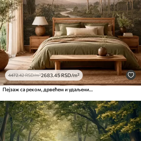
2683
.45
RSD
/m²
4472
.42
RSD
/m²
Пејзаж са реком, дрвећем и удаљеним брдима