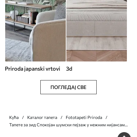
Priroda japanski vrtovi
3d
ПОГЛЕДАЈ СВЕ
Кућа
Каталог тапета
Fototapeti Priroda
Тапете за зид Спокојан шумски пејзаж у нежним нијансама
бр. w02193