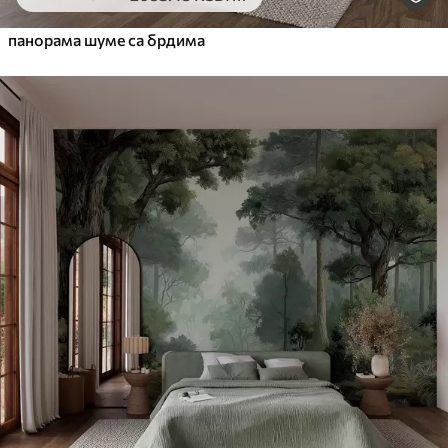
панорама шуме са брдима