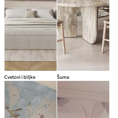
Cvetovi i biljke
Šuma