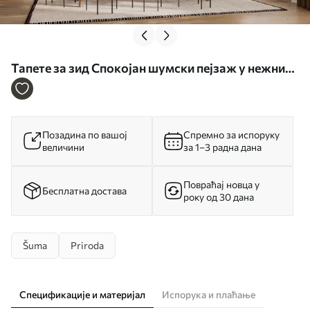
Тапете за зид Спокојан шумски пејзаж у нежним
нијансама бр. w02193
Позадина по вашој
Спремно за испоруку
величини
за 1–3 радна дана
Повраћај новца у
Бесплатна достава
року од 30 дана
Šuma
Priroda
Спецификације и материјал
Испорука и плаћање