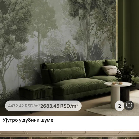
2683
.45
RSD
/m²
2
4472
.42
RSD
/m²
Ујутро у дубини шуме