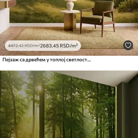
2683
.45
RSD
/m²
4472
.42
RSD
/m²
Пејзаж са дрвећем у топлој светлости заласка сунца