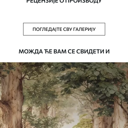
РЕЦЕНЗИЈЕ О ПРОИЗВОДУ
Додатно
Можете додати лак и/или лепак за
тапете.
Чишћење
Тапета се може нежно очистити меким
ПОГЛЕДАЈТЕ СВУ ГАЛЕРИЈУ
сунђером. Позадине са завршном
обрадом лакова могу се очистити
водом.
МОЖДА ЋЕ ВАМ СЕ СВИДЕТИ И
Начин примене
Беспрекорна апликација
Доступни материјали
Стандард
4472
.42
2683
.45
RSD
/m²
Премиум
5525
.00
3315
.00
RSD
/m²