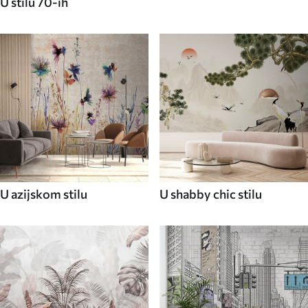
U stilu 70-ih
U azijskom stilu
U shabby chic stilu