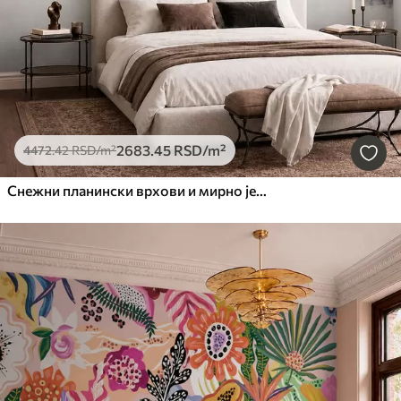
2683
.45
RSD
/m²
4472
.42
RSD
/m²
Снежни планински врхови и мирно језеро са одразом попут огледала