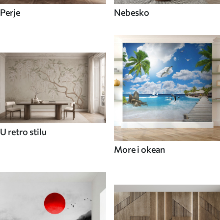
Perje
Nebesko
U retro stilu
More i okean