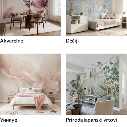
Akvarelne
Dečiji
Уникуе
Priroda japanski vrtovi