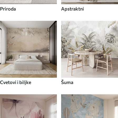
Priroda
Apstraktni
Cvetovi i biljke
Šuma