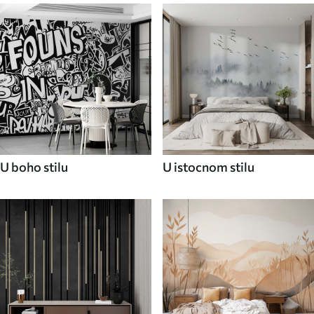
U boho stilu
U istocnom stilu