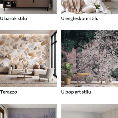
U barok stilu
U engleskom stilu
Terazzo
U pop art stilu