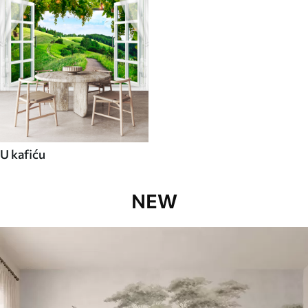
U kafiću
NEW