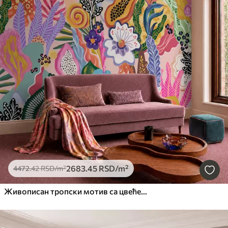
2683
.45
RSD
/m²
4472
.42
RSD
/m²
Живописан тропски мотив са цвећем, лишћем и шареним воћем