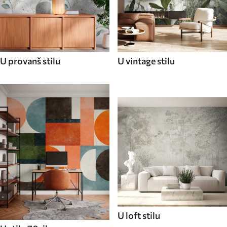
U provanš stilu
U vintage stilu
U loft stilu