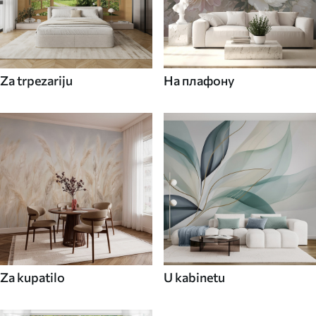
Za trpezariju
На плафону
Za kupatilo
U kabinetu