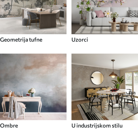
Geometrija tufne
Uzorci
Ombre
U industrijskom stilu