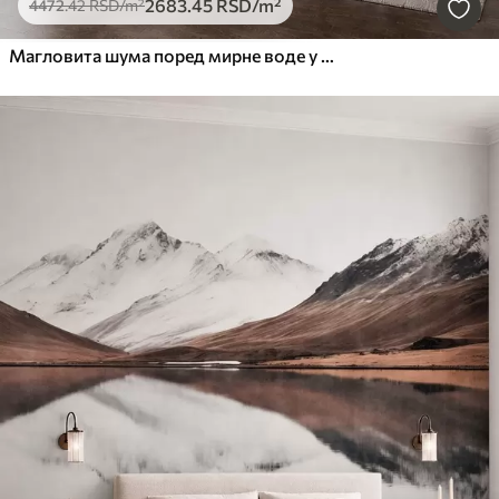
2683
.45
RSD
/m²
4472
.42
RSD
/m²
Магловита шума поред мирне воде у меким природним пастелним тоновима