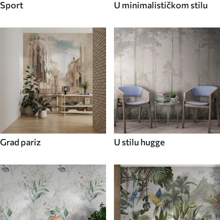
Sport
U minimalističkom stilu
Grad pariz
U stilu hugge