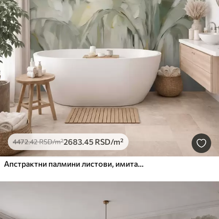
2683
.45
RSD
/m²
4472
.42
RSD
/m²
Апстрактни палмини листови, имитација слике