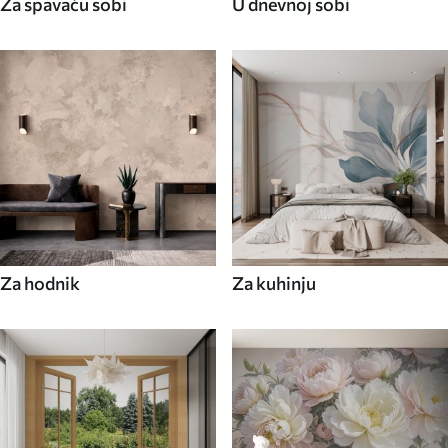
Za spavaću sobi
U dnevnoj sobi
Za hodnik
Za kuhinju