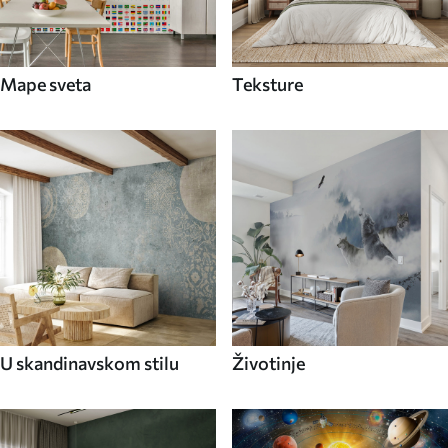
Mape sveta
Teksture
U skandinavskom stilu
Životinje