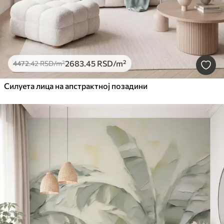
2683
.45
RSD
/m²
4472
.42
RSD
/m²
Силуета лица на апстрактној позадини