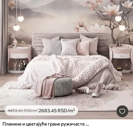
2683
.45
RSD
/m²
4472
.42
RSD
/m²
Планине и цветајуће гране ружичасте магнолије, текстурирани пејзаж