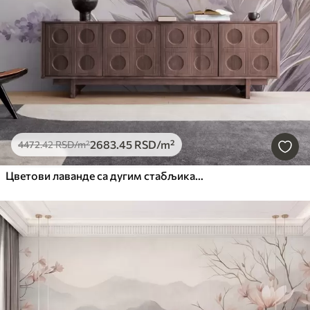
2683
.45
RSD
/m²
4472
.42
RSD
/m²
Цветови лаванде са дугим стабљикама и листовима, мека пастелна текстурирана уметност