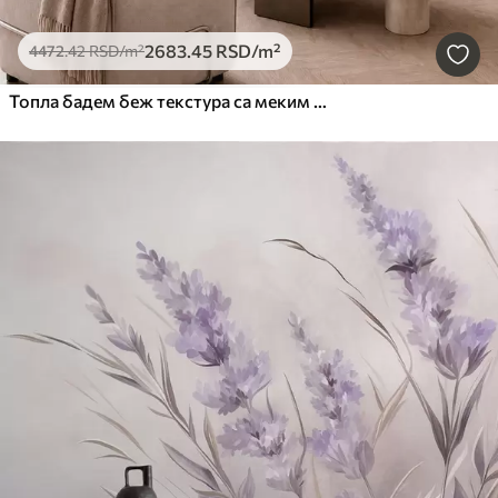
2683
.45
RSD
/m²
4472
.42
RSD
/m²
Топла бадем беж текстура са меким природним тоналним прелазима