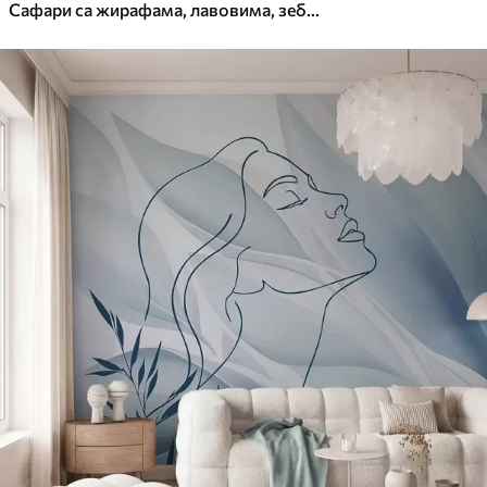
Сафари са жирафама, лавовима, зебрама и тропским дрвећем