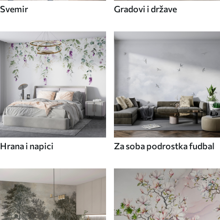
Svemir
Gradovi i države
Hrana i napici
Za soba podrostka fudbal