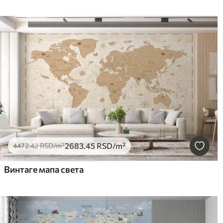
2683
.45
RSD
/m²
4472
.42
RSD
/m²
Винтаге мапа света