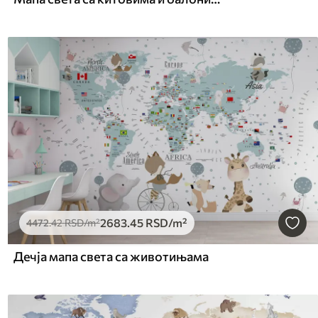
2683
.45
RSD
/m²
4472
.42
RSD
/m²
Дечја мапа света са животињама