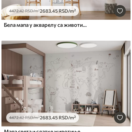
2683
.45
RSD
/m²
4472
.42
RSD
/m²
Бела мапа у акварелу са животињама. Ознаке на немачком језику.
2683
.45
RSD
/m²
4472
.42
RSD
/m²
Мапа света и слатке животиње