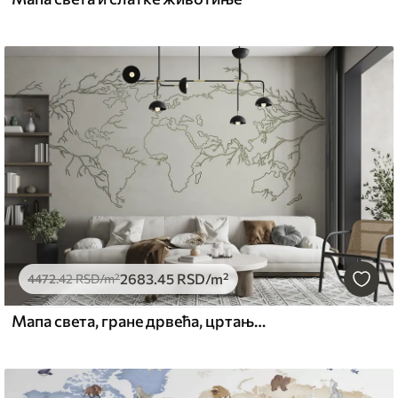
2683
.45
RSD
/m²
4472
.42
RSD
/m²
Мапа света, гране дрвећа, цртање линија, минимализам, природа, зелено