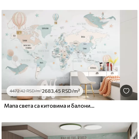
2683
.45
RSD
/m²
4472
.42
RSD
/m²
Мапа света са китовима и балонима