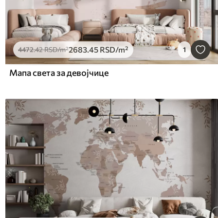
2683
.45
RSD
/m²
4472
.42
RSD
/m²
1
Мапа света за девојчице