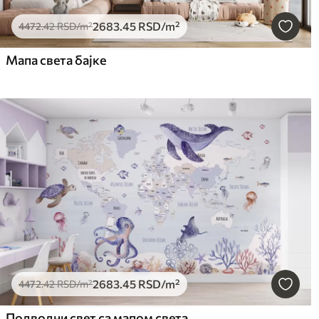
2683
.45
RSD
/m²
4472
.42
RSD
/m²
Мапа света бајке
2683
.45
RSD
/m²
4472
.42
RSD
/m²
Подводни свет са мапом света