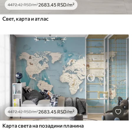
2683
.45
RSD
/m²
4472
.42
RSD
/m²
Свет, карта и атлас
2683
.45
RSD
/m²
4472
.42
RSD
/m²
Карта света на позадини планина