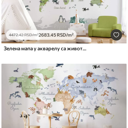
2683
.45
RSD
/m²
4472
.42
RSD
/m²
Зелена мапа у акварелу са животињама, биљкама и архитектуром. Ознаке на француском језику.