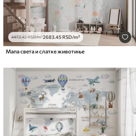
2683
.45
RSD
/m²
4472
.42
RSD
/m²
Мапа света и слатке животиње