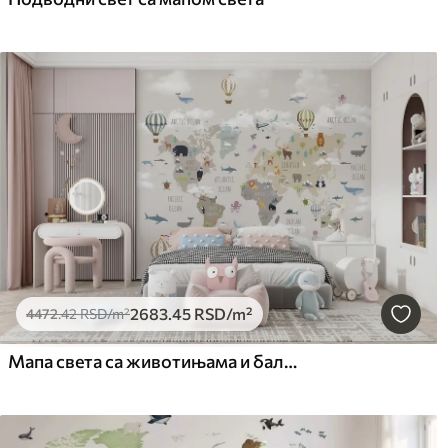
2683
.45
RSD
/m²
4472
.42
RSD
/m²
Мапа света са животињама и балонима