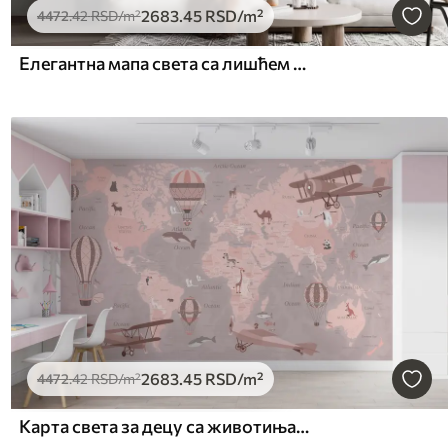
2683
.45
RSD
/m²
4472
.42
RSD
/m²
Елегантна мапа света са лишћем и биљкама
2683
.45
RSD
/m²
4472
.42
RSD
/m²
Карта света за децу са животињама у розе