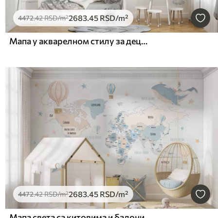
2683
.45
RSD
/m²
4472
.42
RSD
/m²
Мапа у акварелном стилу за децу са животињама и балонима на врући ваздух. Шпански језик. Плава боја.
2683
.45
RSD
/m²
4472
.42
RSD
/m²
Мапа света са китовима и балонима у плавим и ружичастим пастелним бојама