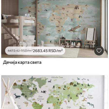
2683
.45
RSD
/m²
4472
.42
RSD
/m²
Дечија карта света