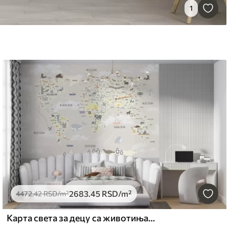
1
2683
.45
RSD
/m²
4472
.42
RSD
/m²
Карта света за децу са животињама и знаменитостима