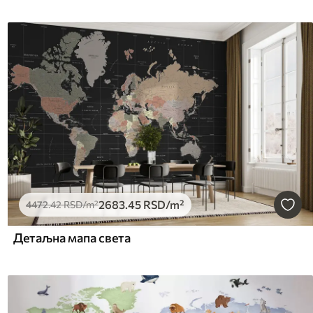
2683
.45
RSD
/m²
4472
.42
RSD
/m²
Детаљна мапа света