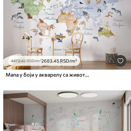
2683
.45
RSD
/m²
4472
.42
RSD
/m²
Мапа у боји у акварелу са животињама. Ознаке на шпанском.