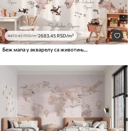
2683
.45
RSD
/m²
4472
.42
RSD
/m²
Беж мапа у акварелу са животињама. Ознаке на немачком језику.