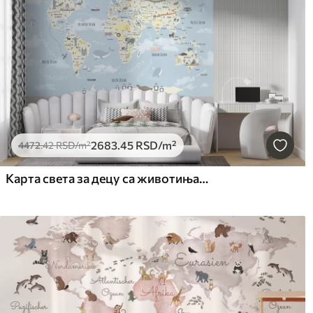
2683
.45
RSD
/m²
4472
.42
RSD
/m²
Карта света за децу са животињама и знаменитостима