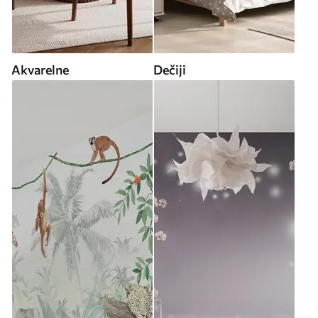
Akvarelne
Dečiji