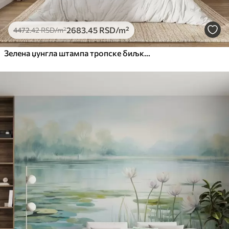
2683
.45
RSD
/m²
4472
.42
RSD
/m²
Зелена џунгла штампа тропске биљке и лишће на белој позадини