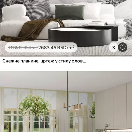
2683
.45
RSD
/m²
3
4472
.42
RSD
/m²
Снежне планине, цртеж у стилу оловке, минимализам, шума, природа