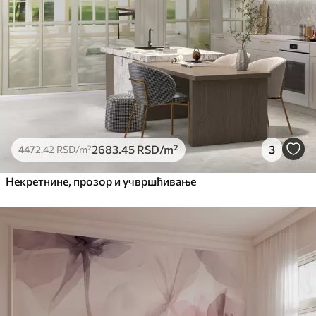
2683
.45
RSD
/m²
3
4472
.42
RSD
/m²
Некретнине, прозор и учвршћивање