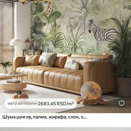
2683
.45
RSD
/m²
4472
.42
RSD
/m²
Шума џунгле, палме, жирафа, слон, зебра, акварел, зеленило, дрво банане, цвеће