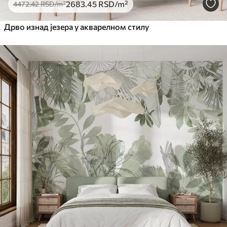
2683
.45
RSD
/m²
4472
.42
RSD
/m²
Дрво изнад језера у акварелном стилу