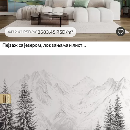
2683
.45
RSD
/m²
4472
.42
RSD
/m²
Пејзаж са језером, локвањама и листовима локвања, дрвећем у позадини, у мирном окружењу, светлоплави и зелени тонови