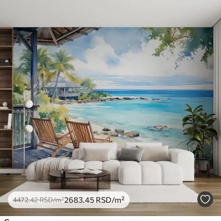
2683
.45
RSD
/m²
4472
.42
RSD
/m²