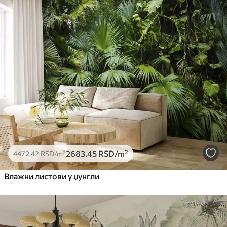
2683
.45
RSD
/m²
4472
.42
RSD
/m²
Влажни листови у џунгли