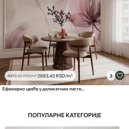
2683
.45
RSD
/m²
3
4472
.42
RSD
/m²
Ефемерно цвеће у деликатним пастелним бојама
ПОПУЛАРНЕ КАТЕГОРИЈЕ