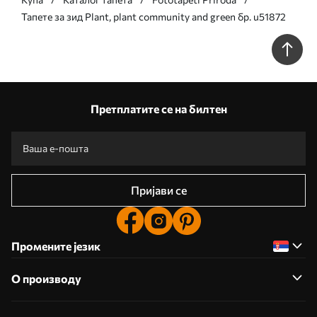
Тапете за зид Plant, plant community and green бр. u51872
Претплатите се на билтен
Пријави се
Промените језик
О производу