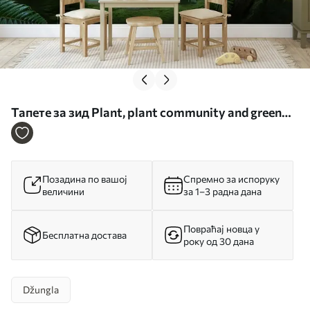
Тапете за зид Plant, plant community and green
бр. u51872
Позадина по вашој
Спремно за испоруку
величини
за 1–3 радна дана
Повраћај новца у
Бесплатна достава
року од 30 дана
Džungla