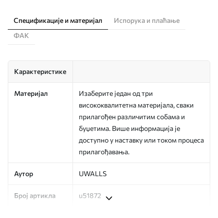
Спецификације и материјал
Испорука и плаћање
ФАК
Карактеристике
Материјал
Изаберите један од три
висококвалитетна материјала, сваки
прилагођен различитим собама и
буџетима. Више информација је
доступно у наставку или током процеса
прилагођавања.
Аутор
UWALLS
Број артикла
u51872
Финисхинг
Полу-мат.