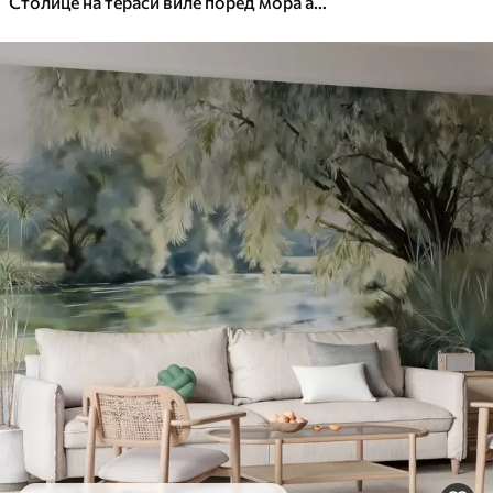
Столице на тераси виле поред мора акварел